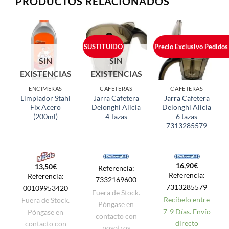
PRODUCTOS RELACIONADOS
SUSTITUIDO
Precio Exclusivo Pedidos
SIN
SIN
EXISTENCIAS
EXISTENCIAS
ENCIMERAS
CAFETERAS
CAFETERAS
Limpiador Stahl
Jarra Cafetera
Jarra Cafetera
Fix Acero
Delonghi Alicia
Delonghi Alicia
(200ml)
4 Tazas
6 tazas
7313285579
16,90
€
13,50
€
Referencia:
Referencia:
Referencia:
7332169600
7313285579
00109953420
Fuera de Stock.
Recíbelo entre
Fuera de Stock.
Póngase en
7-9 Días. Envío
Póngase en
contacto con
directo
contacto con
nosotros