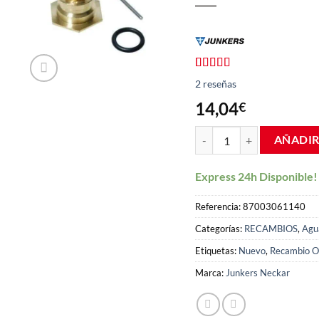
Valorado
2
2
reseñas
con
4.00
de 5 en
14,04
€
base a
valoraciones
Manguito Prensaestopa cale
de
AÑADIR
clientes
Express 24h Disponible!
Referencia:
87003061140
Categorías:
RECAMBIOS
,
Agu
Etiquetas:
Nuevo
,
Recambio Or
Marca:
Junkers Neckar