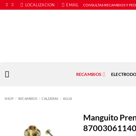
Saltar
LOCALIZACION
EMAIL
CONSULTAS RECAMBIOS Y PE
al
contenido
RECAMBIOS
ELECTRODO
SHOP
/
RECAMBIOS
/
CALDERAS
/
AGUA
Manguito Pren
8700306114