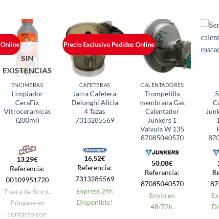
 Online
Precio Exclusivo Pedidos Online
SIN
EXISTENCIAS
ENCIMERAS
CAFETERAS
CALENTADORES
Limpiador
Jarra Cafetera
Trompetilla
S
CeraFix
Delonghi Alicia
membrana Gas
C
Vitroceramicas
4 Tazas
Calentador
Jun
(200ml)
7313285569
Junkers 1
Valvula W 135
87085040570
87
16,52
€
13,29
€
50,08
€
Referencia:
Referencia:
Referencia:
Re
7313285569
00109951720
87085040570
87
Express 24h
Fuera de Stock.
Envío en
Ex
Disponible!
Póngase en
48/72h.
Di
contacto con