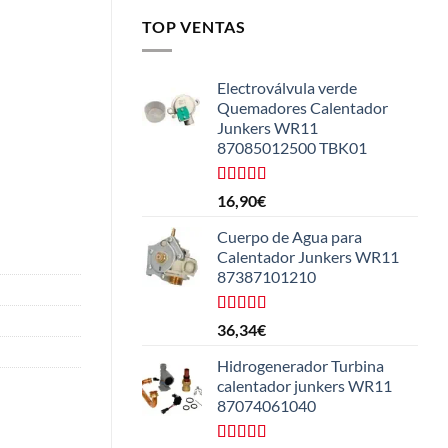
TOP VENTAS
Electroválvula verde
Quemadores Calentador
Junkers WR11
87085012500 TBK01
Valorado
16,90
€
con
4.25
de 5
Cuerpo de Agua para
Calentador Junkers WR11
87387101210
Valorado
36,34
€
con
4.50
de 5
Hidrogenerador Turbina
calentador junkers WR11
87074061040