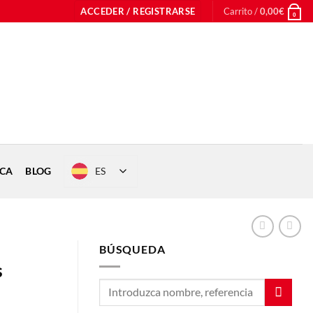
ACCEDER / REGISTRARSE
Carrito /
0,00
€
0
ES
ICA
BLOG
BÚSQUEDA
s