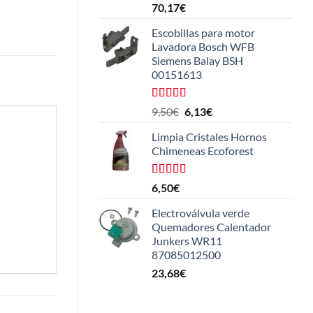
Valorado
70,17
€
con
5.00
de
5
Escobillas para motor
Lavadora Bosch WFB
Siemens Balay BSH
00151613
Valorado
El
El
9,50
€
6,13
€
con
5.00
de
precio
precio
5
Limpia Cristales Hornos
original
actual
Chimeneas Ecoforest
era:
es:
9,50€.
6,13€.
Valorado
6,50
€
con
4.33
de 5
Electroválvula verde
Quemadores Calentador
Junkers WR11
87085012500
23,68
€