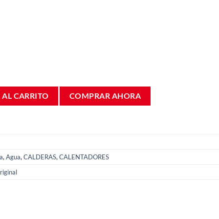
ntador y caldera Junkers 87003061140 cantidad
 AL CARRITO
COMPRAR AHORA
a
,
Agua
,
CALDERAS
,
CALENTADORES
iginal