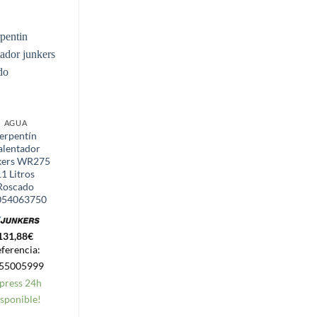
AGUA
CAFETERAS
erpentín
Filtro Embudo
alentador
Cafetera
kers WR275
Delonghi 4
11 Litros
tazas
Roscado
5532116300
054063750
5,55
€
131,88
€
Referencia:
ferencia:
5532116300
55005999
Express 24h
press 24h
Disponible!
sponible!