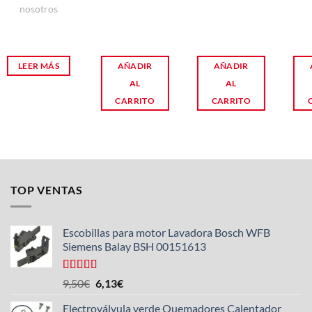
nosotros
LEER MÁS
AÑADIR
AÑADIR
AL
AL
CARRITO
CARRITO
TOP VENTAS
Escobillas para motor Lavadora Bosch WFB
Siemens Balay BSH 00151613
Valorado
El
El
9,50
€
6,13
€
con
5.00
de
precio
precio
5
Electroválvula verde Quemadores Calentador
original
actual