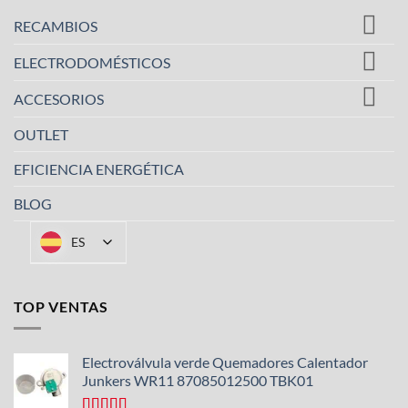
variantes.
Las
RECAMBIOS
opciones
se
ELECTRODOMÉSTICOS
pueden
ACCESORIOS
elegir
en
OUTLET
la
página
EFICIENCIA ENERGÉTICA
de
producto
BLOG
ES
TOP VENTAS
Electroválvula verde Quemadores Calentador
Junkers WR11 87085012500 TBK01