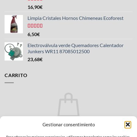
Valorado
16,90
€
con
4.25
de 5
Limpia Cristales Hornos Chimeneas Ecoforest
Valorado
6,50
€
con
4.33
de 5
Electroválvula verde Quemadores Calentador
Junkers WR11 87085012500
23,68
€
CARRITO
No hay productos en el carrito.
Gestionar consentimiento
VOLVER A LA TIENDA
Para ofrecer las mejores experiencias, utilizamos tecnologías como las cookies