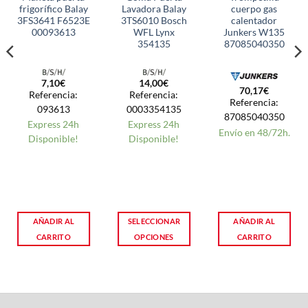
frigorífico Balay
Lavadora Balay
cuerpo gas
3FS3641 F6523E
3TS6010 Bosch
calentador
00093613
WFL Lynx
Junkers W135
354135
87085040350
7,10
€
14,00
€
70,17
€
Referencia:
Referencia:
Referencia:
093613
0003354135
87085040350
Express 24h
Express 24h
Envío en 48/72h.
Disponible!
Disponible!
AÑADIR AL
SELECCIONAR
AÑADIR AL
CARRITO
OPCIONES
CARRITO
Este
producto
tiene
múltiples