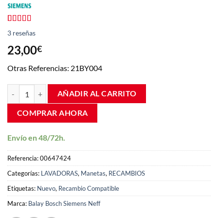
Valorado
3
3
reseñas
con
4.67
de
5 en base a
23,00
€
valoraciones
de clientes
Otras Referencias: 21BY004
Maneta Puerta Lavadora Siemens WXL1260EE 00647424 cantidad
AÑADIR AL CARRITO
COMPRAR AHORA
Envío en 48/72h.
Referencia:
00647424
Categorías:
LAVADORAS
,
Manetas
,
RECAMBIOS
Etiquetas:
Nuevo
,
Recambio Compatible
Marca:
Balay Bosch Siemens Neff