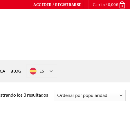
ACCEDER / REGISTRARSE
Carrito /
0,00
€
0
ES
ICA
BLOG
Ordenado
trando los 3 resultados
por
popularidad