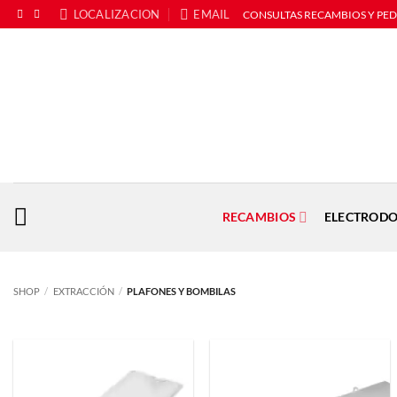
Saltar
LOCALIZACION
EMAIL
CONSULTAS RECAMBIOS Y PE
al
contenido
RECAMBIOS
ELECTRODO
SHOP
/
EXTRACCIÓN
/
PLAFONES Y BOMBILAS