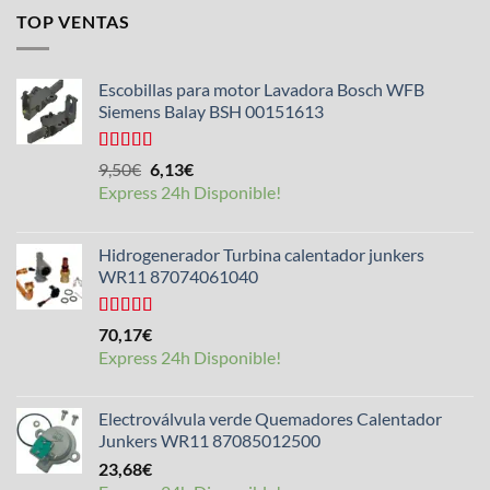
TOP VENTAS
Escobillas para motor Lavadora Bosch WFB
Siemens Balay BSH 00151613
Valorado
El
El
9,50
€
6,13
€
con
5.00
de
precio
precio
Express 24h Disponible!
5
original
actual
era:
es:
Hidrogenerador Turbina calentador junkers
9,50€.
6,13€.
WR11 87074061040
Valorado
70,17
€
con
5.00
de
Express 24h Disponible!
5
Electroválvula verde Quemadores Calentador
Junkers WR11 87085012500
23,68
€