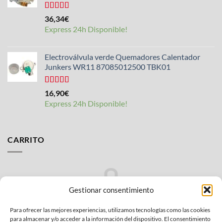
Valorado
36,34
€
con
4.50
Express 24h Disponible!
de 5
Electroválvula verde Quemadores Calentador
Junkers WR11 87085012500 TBK01
Valorado
16,90
€
con
4.25
Express 24h Disponible!
de 5
CARRITO
Gestionar consentimiento
Para ofrecer las mejores experiencias, utilizamos tecnologías como las cookies
No hay productos en el carrito.
para almacenar y/o acceder a la información del dispositivo. El consentimiento