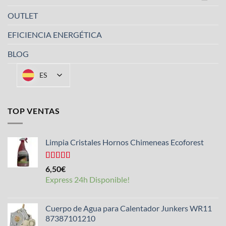
OUTLET
EFICIENCIA ENERGÉTICA
BLOG
ES
TOP VENTAS
Limpia Cristales Hornos Chimeneas Ecoforest
Valorado
6,50
€
con
4.33
Express 24h Disponible!
de 5
Cuerpo de Agua para Calentador Junkers WR11
87387101210