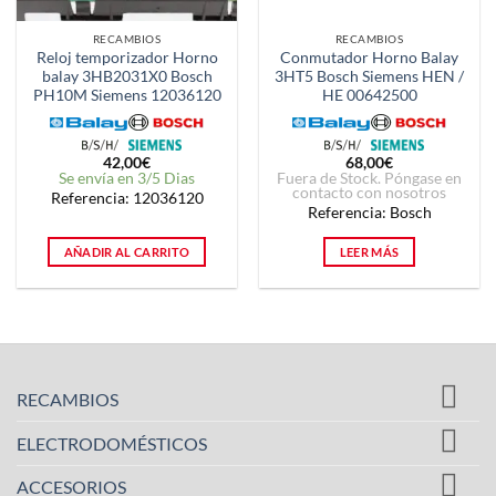
RECAMBIOS
RECAMBIOS
Reloj temporizador Horno
Conmutador Horno Balay
balay 3HB2031X0 Bosch
3HT5 Bosch Siemens HEN /
PH10M Siemens 12036120
HE 00642500
42,00
€
68,00
€
Se envía en 3/5 Dias
Fuera de Stock. Póngase en
contacto con nosotros
Referencia: 12036120
Referencia: Bosch
AÑADIR AL CARRITO
LEER MÁS
RECAMBIOS
ELECTRODOMÉSTICOS
ACCESORIOS