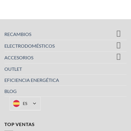
Este
producto
tiene
múltiples
variantes.
Las
RECAMBIOS
opciones
se
ELECTRODOMÉSTICOS
pueden
ACCESORIOS
elegir
en
OUTLET
la
página
EFICIENCIA ENERGÉTICA
de
producto
BLOG
ES
TOP VENTAS