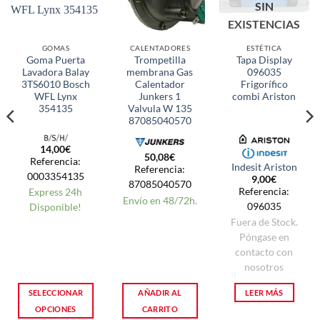
SIN
EXISTENCIAS
GOMAS
CALENTADORES
ESTÉTICA
Goma Puerta
Trompetilla
Tapa Display
Lavadora Balay
membrana Gas
096035
3TS6010 Bosch
Calentador
Frigorífico
WFL Lynx
Junkers 1
combi Ariston
354135
Valvula W 135
87085040570
14,00
€
50,08
€
Referencia:
Indesit Ariston
Referencia:
0003354135
9,00
€
87085040570
Referencia:
Express 24h
Envío en 48/72h.
096035
Disponible!
Fuera de Stock.
Póngase en
contacto con
nosotros
SELECCIONAR
AÑADIR AL
LEER MÁS
OPCIONES
CARRITO