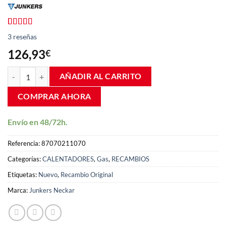
Valorado
3
3
reseñas
con
4.67
de
5 en base a
126,93
€
valoraciones
de clientes
Cuerpo de Gas Calentador Junkers WTD Minimaxx 87070211070 can
AÑADIR AL CARRITO
COMPRAR AHORA
Envío en 48/72h.
Referencia:
87070211070
Categorías:
CALENTADORES
,
Gas
,
RECAMBIOS
Etiquetas:
Nuevo
,
Recambio Original
Marca:
Junkers Neckar