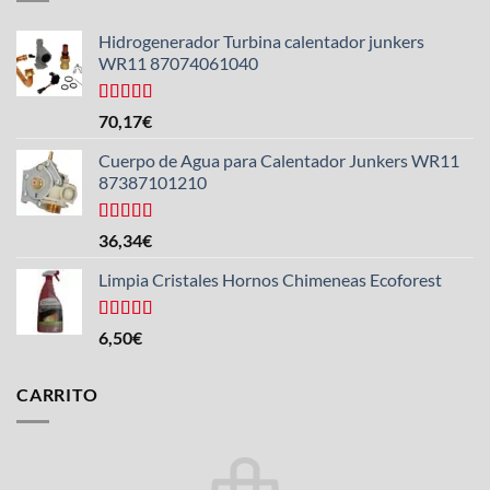
Hidrogenerador Turbina calentador junkers
WR11 87074061040
Valorado
70,17
€
con
5.00
de
5
Cuerpo de Agua para Calentador Junkers WR11
87387101210
Valorado
36,34
€
con
4.50
de 5
Limpia Cristales Hornos Chimeneas Ecoforest
Valorado
6,50
€
con
4.33
de 5
CARRITO