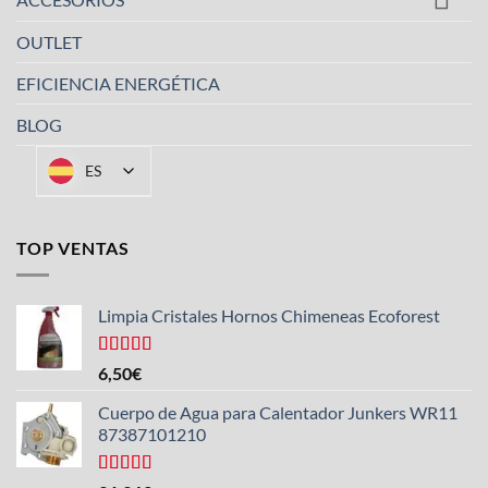
OUTLET
EFICIENCIA ENERGÉTICA
BLOG
ES
TOP VENTAS
Limpia Cristales Hornos Chimeneas Ecoforest
Valorado
6,50
€
con
4.33
de 5
Cuerpo de Agua para Calentador Junkers WR11
87387101210