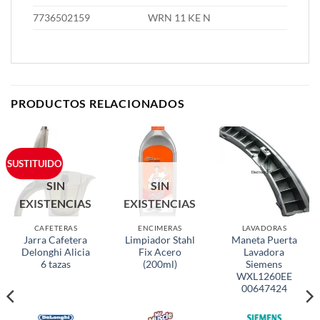
7736502159
WRN 11 KE N
PRODUCTOS RELACIONADOS
SUSTITUIDO
SIN
SIN
EXISTENCIAS
EXISTENCIAS
CAFETERAS
ENCIMERAS
LAVADORAS
Jarra Cafetera
Limpiador Stahl
Maneta Puerta
Delonghi Alicia
Fix Acero
Lavadora
6 tazas
(200ml)
Siemens
WXL1260EE
00647424