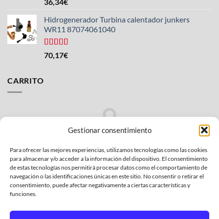
Valorado
36,34
€
con
4.50
de 5
Hidrogenerador Turbina calentador junkers
WR11 87074061040
Valorado
70,17
€
con
5.00
de
5
CARRITO
Gestionar consentimiento
Para ofrecer las mejores experiencias, utilizamos tecnologías como las cookies
No hay productos en el carrito.
para almacenar y/o acceder a la información del dispositivo. El consentimiento
de estas tecnologías nos permitirá procesar datos como el comportamiento de
VOLVER A LA TIENDA
navegación o las identificaciones únicas en este sitio. No consentir o retirar el
consentimiento, puede afectar negativamente a ciertas características y
funciones.