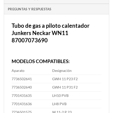
PREGUNTAS Y RESPUESTAS
Tubo de gas a piloto calentador
Junkers Neckar WN11
87007073690
MODELOS COMPATIBLES:
Aparato
Designación
7736502641
GWH 11 P23 F2
7736502640
GWH 11 P31 F2
7701431635
LH10 PVB
7701431636
LH8 PVB
7736501575
W 11-2 P 23