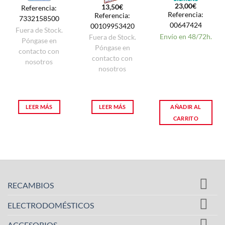
23,00
€
13,50
€
Referencia:
Referencia:
Referencia:
7332158500
00647424
00109953420
Fuera de Stock.
Envío en 48/72h.
Fuera de Stock.
Póngase en
Póngase en
contacto con
contacto con
nosotros
nosotros
LEER MÁS
LEER MÁS
AÑADIR AL
CARRITO
RECAMBIOS
ELECTRODOMÉSTICOS
ACCESORIOS