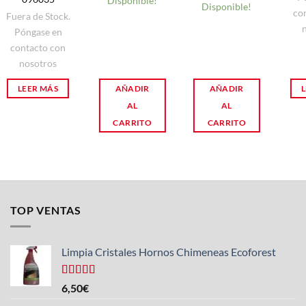
Disponible!
Disponible!
co
Fuera de Stock.
Póngase en
contacto con
nosotros
LEER MÁS
AÑADIR
AÑADIR
L
AL
AL
CARRITO
CARRITO
TOP VENTAS
Limpia Cristales Hornos Chimeneas Ecoforest
Valorado
6,50
€
con
4.33