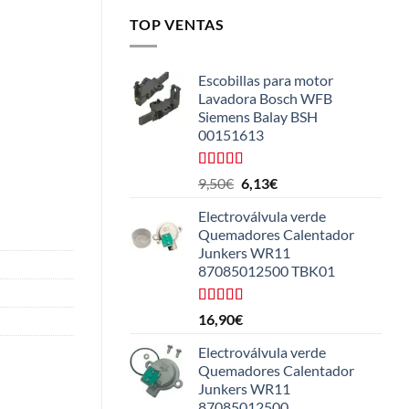
TOP VENTAS
Escobillas para motor
Lavadora Bosch WFB
Siemens Balay BSH
00151613
Valorado
El
El
9,50
€
6,13
€
con
5.00
de
precio
precio
5
Electroválvula verde
original
actual
Quemadores Calentador
era:
es:
Junkers WR11
9,50€.
6,13€.
87085012500 TBK01
Valorado
16,90
€
con
4.25
de 5
Electroválvula verde
Quemadores Calentador
Junkers WR11
87085012500