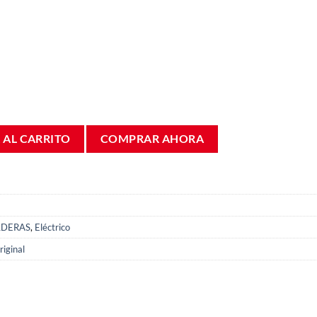
ZW23 y Calentador Junkers 87004000150 cantidad
 AL CARRITO
COMPRAR AHORA
LDERAS
,
Eléctrico
iginal