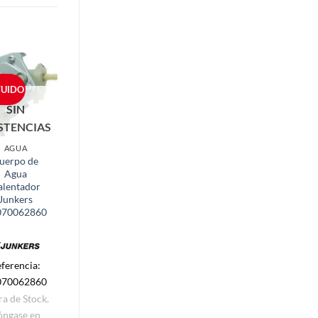
TUIDO
SUSTITUIDO
SIN
SIN
STENCIAS
EXISTENCIAS
AGUA
CAFETERAS
uerpo de
Jarra Cafetera
Agua
Delonghi Alicia
alentador
6 tazas
Junkers
070062860
Referencia:
ferencia:
7332158500
070062860
Fuera de Stock.
ra de Stock.
Póngase en
óngase en