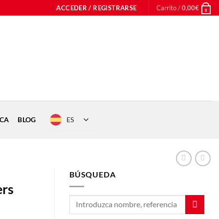
ACCEDER / REGISTRARSE
Carrito /
0,00
€
0
ES
ICA
BLOG
BÚSQUEDA
ers