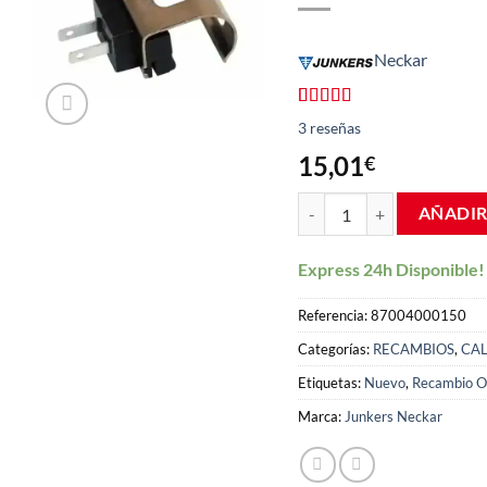
Neckar
Valorado
3
3
reseñas
con
4.00
de 5 en
15,01
€
base a
valoraciones
Sonda Termostato Caldera 
de
AÑADIR
clientes
Express 24h Disponible!
Referencia:
87004000150
Categorías:
RECAMBIOS
,
CA
Etiquetas:
Nuevo
,
Recambio Or
Marca:
Junkers Neckar