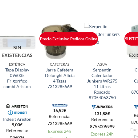
Precio Exclusivo Pedidos Online
SUSTI
SIN
EXISTENCIAS
EXI
ESTÉTICA
CAFETERAS
AGUA
Tapa Display
Jarra Cafetera
Serpentín
C
096035
Delonghi Alicia
Calentador
Frigorífico
4 Tazas
Junkers WR275
C
combi Ariston
7313285569
11 Litros
Roscado
87
87054063750
16,52
€
131,88
€
Re
Referencia:
Indesit Ariston
Referencia:
87
7313285569
9,00
€
8755005999
Fue
Referencia:
Express 24h
Express 24h
P
096035