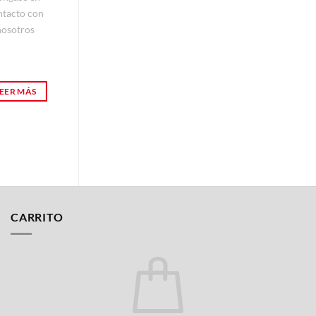
contacto con
ntacto con
nosotros
nosotros
EER MÁS
LEER MÁS
CARRITO