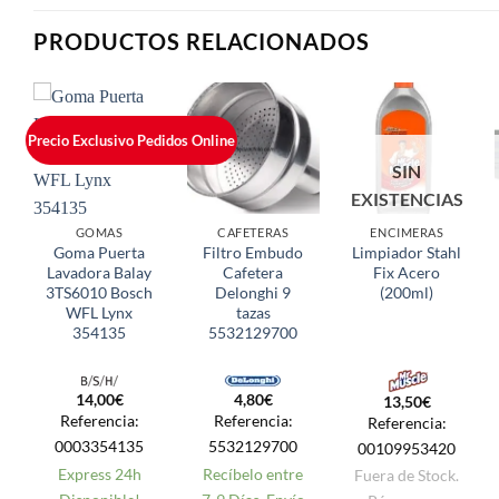
PRODUCTOS RELACIONADOS
Precio Exclusivo Pedidos Online
SIN
EXISTENCIAS
GOMAS
CAFETERAS
ENCIMERAS
Goma Puerta
Filtro Embudo
Limpiador Stahl
Lavadora Balay
Cafetera
Fix Acero
3TS6010 Bosch
Delonghi 9
(200ml)
WFL Lynx
tazas
354135
5532129700
14,00
€
4,80
€
13,50
€
Referencia:
Referencia:
Referencia:
0003354135
5532129700
00109953420
Express 24h
Recíbelo entre
Fuera de Stock.