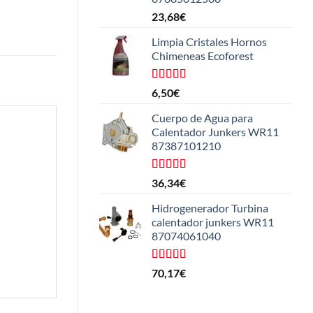
23,68
€
Limpia Cristales Hornos
Chimeneas Ecoforest
Valorado
6,50
€
con
4.33
de 5
Cuerpo de Agua para
Calentador Junkers WR11
87387101210
Valorado
36,34
€
con
4.50
de 5
Hidrogenerador Turbina
calentador junkers WR11
87074061040
Valorado
70,17
€
con
5.00
de
5