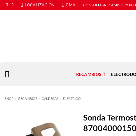
Saltar
LOCALIZACION
EMAIL
CONSULTAS RECAMBIOS Y PE
al
contenido
RECAMBIOS
ELECTRODO
SHOP
/
RECAMBIOS
/
CALDERAS
/
ELÉCTRICO
Sonda Termost
8700400015