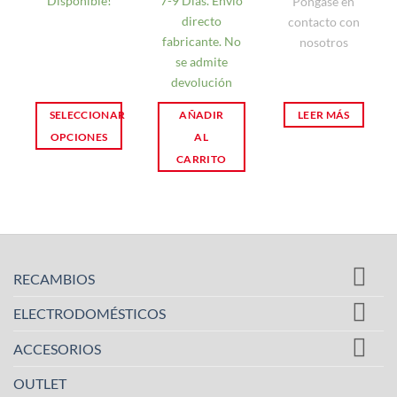
Disponible!
7-9 Días. Envío
Póngase en
directo
contacto con
fabricante. No
nosotros
se admite
devolución
SELECCIONAR
AÑADIR
LEER MÁS
OPCIONES
AL
CARRITO
Este
producto
tiene
múltiples
variantes.
RECAMBIOS
Las
opciones
ELECTRODOMÉSTICOS
se
pueden
ACCESORIOS
elegir
OUTLET
en