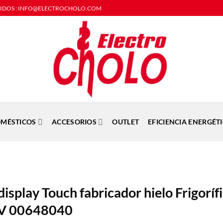
DIDOS : INFO@ELECTROCHOLO.COM
MÉSTICOS
ACCESORIOS
OUTLET
EFICIENCIA ENERGÉT
isplay Touch fabricador hielo Frigoríf
V 00648040