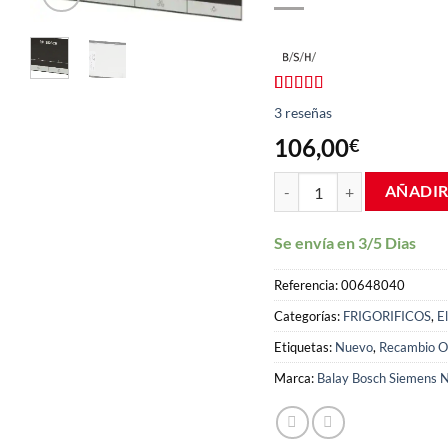
Valorado
3
3
reseñas
con
4.00
de 5 en
106,00
€
base a
valoraciones
Placa mandos display Touch
de
AÑADIR
clientes
Se envía en 3/5 Dias
Referencia:
00648040
Categorías:
FRIGORIFICOS
,
E
Etiquetas:
Nuevo
,
Recambio Or
Marca:
Balay Bosch Siemens N