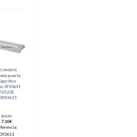
ECAMBIOS
AGUA
eta puerta
Turbina Sensor
rigorífico
flujo
ay 3FS3641
Calentador
F6523E
Junkers WTD
0093613
87070028510
7,10
€
47,87
€
ferencia:
Referencia:
093613