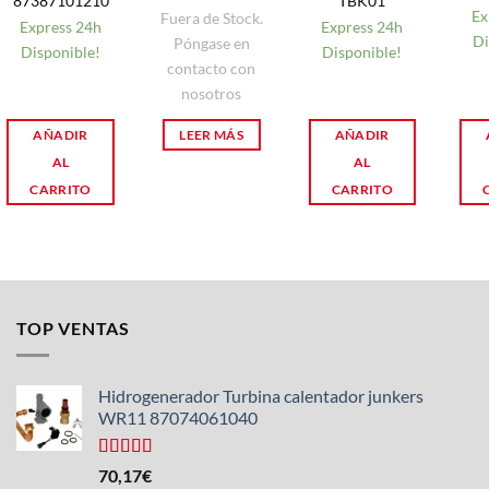
87387101210
TBK01
Ex
Fuera de Stock.
Express 24h
Express 24h
Di
Póngase en
Disponible!
Disponible!
contacto con
nosotros
AÑADIR
LEER MÁS
AÑADIR
AL
AL
CARRITO
CARRITO
TOP VENTAS
Hidrogenerador Turbina calentador junkers
WR11 87074061040
Valorado
70,17
€