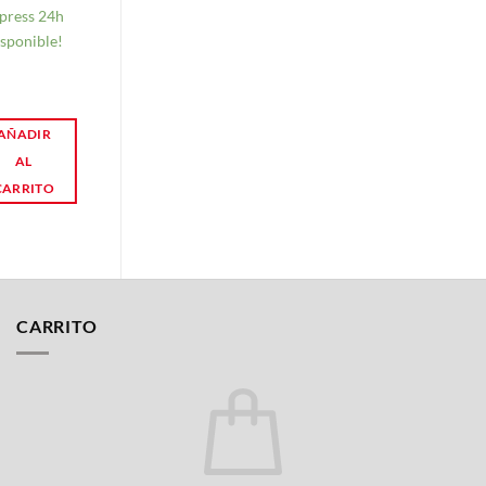
87070028510
press 24h
Express 24h
sponible!
Disponible!
AÑADIR
AÑADIR
AL
AL
CARRITO
CARRITO
CARRITO