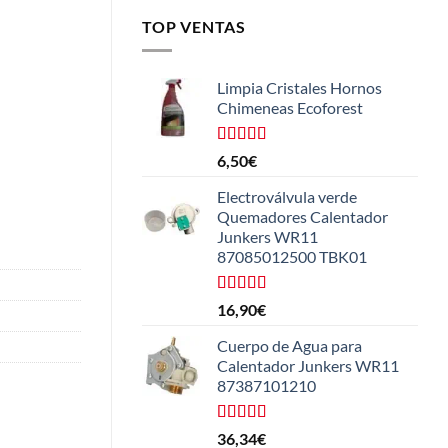
TOP VENTAS
Limpia Cristales Hornos
Chimeneas Ecoforest
Valorado
6,50
€
con
4.33
de 5
Electroválvula verde
Quemadores Calentador
Junkers WR11
87085012500 TBK01
Valorado
16,90
€
con
4.25
de 5
Cuerpo de Agua para
Calentador Junkers WR11
87387101210
Valorado
36,34
€