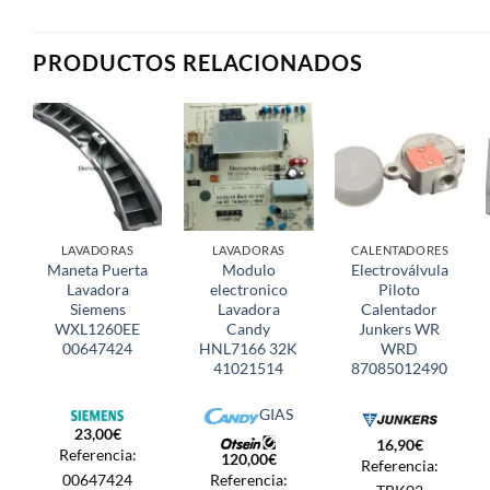
PRODUCTOS RELACIONADOS
LAVADORAS
LAVADORAS
CALENTADORES
Maneta Puerta
Modulo
Electroválvula
Lavadora
electronico
Piloto
Siemens
Lavadora
Calentador
WXL1260EE
Candy
Junkers WR
00647424
HNL7166 32K
WRD
41021514
87085012490
GIAS
23,00
€
16,90
€
Referencia:
120,00
€
Referencia:
00647424
Referencia: