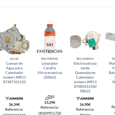
SIN
EXISTENCIAS
AGUA
ENCIMERAS
RECAMBIOS
R
Cuerpo de
Limpiador
Electroválvula
Man
Agua para
CeraFix
verde
f
Calentador
Vitroceramicas
Quemadores
Bal
Junkers WR11
(200ml)
Calentador
87387101210
Junkers WR11
0
87085012500
TBK01
13,29
€
36,34
€
16,90
€
Re
Referencia:
Referencia:
Referencia:
00109951720