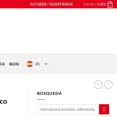
ACCEDER / REGISTRARSE
Carrito /
0,00
€
0
ES
ICA
BLOG
BÚSQUEDA
ico