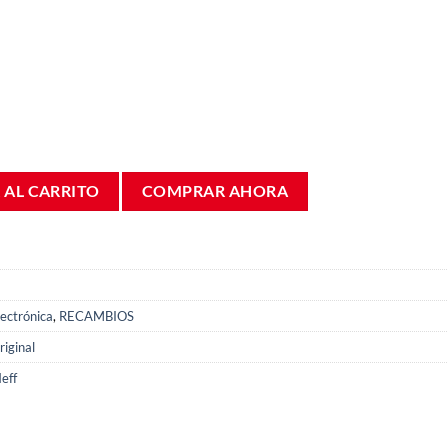
 fabricador hielo Frigorífico Bosch KAD62V 00648040 cantidad
 AL CARRITO
COMPRAR AHORA
lectrónica
,
RECAMBIOS
iginal
eff