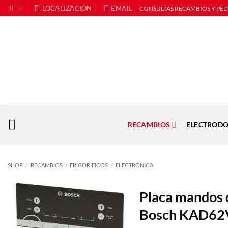
Saltar
LOCALIZACION
EMAIL
CONSULTAS RECAMBIOS Y PE
al
contenido
RECAMBIOS
ELECTRODO
SHOP
/
RECAMBIOS
/
FRIGORIFICOS
/
ELECTRÓNICA
Placa mandos d
Bosch KAD62