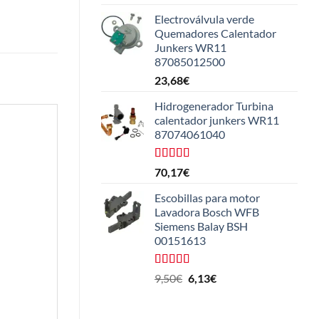
con
4.50
de 5
Electroválvula verde
Quemadores Calentador
Junkers WR11
87085012500
23,68
€
Hidrogenerador Turbina
calentador junkers WR11
87074061040
Valorado
70,17
€
con
5.00
de
5
Escobillas para motor
Lavadora Bosch WFB
Siemens Balay BSH
00151613
Valorado
El
El
9,50
€
6,13
€
con
5.00
de
precio
precio
5
original
actual