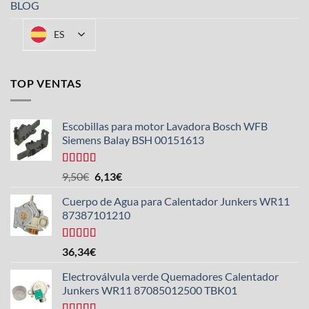
BLOG
ES
TOP VENTAS
Escobillas para motor Lavadora Bosch WFB
Siemens Balay BSH 00151613
Valorado
El
El
9,50
€
6,13
€
con
5.00
de
precio
precio
5
Cuerpo de Agua para Calentador Junkers WR11
original
actual
87387101210
era:
es:
9,50€.
6,13€.
Valorado
36,34
€
con
4.50
de 5
Electroválvula verde Quemadores Calentador
Junkers WR11 87085012500 TBK01