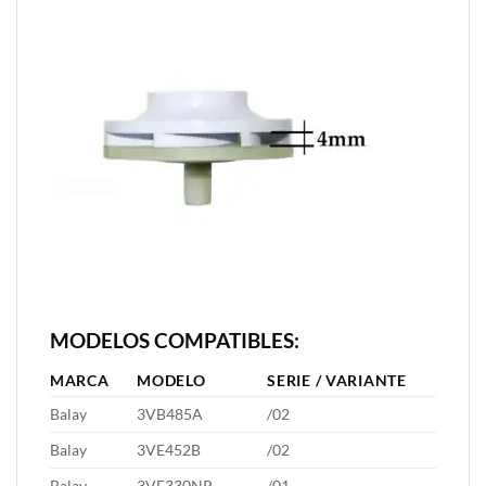
MODELOS COMPATIBLES:
MARCA
MODELO
SERIE / VARIANTE
Balay
3VB485A
/02
Balay
3VE452B
/02
Balay
3VF330NP
/01