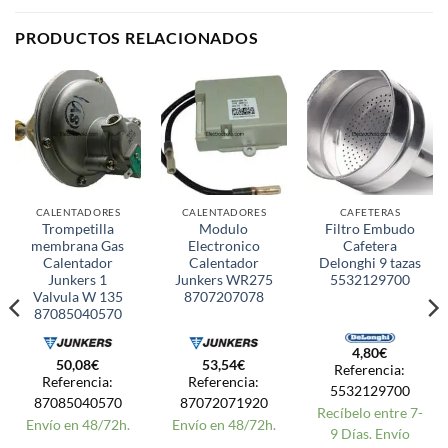
PRODUCTOS RELACIONADOS
CALENTADORES
CALENTADORES
CAFETERAS
Trompetilla
Modulo
Filtro Embudo
membrana Gas
Electronico
Cafetera
Calentador
Calentador
Delonghi 9 tazas
Junkers 1
Junkers WR275
5532129700
Valvula W 135
8707207078
87085040570
4,80
€
50,08
€
53,54
€
Referencia:
Referencia:
Referencia:
5532129700
87085040570
87072071920
Recíbelo entre 7-
Envío en 48/72h.
Envío en 48/72h.
9 Días. Envío