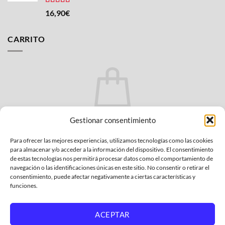
Valorado
16,90
€
con
4.25
de 5
CARRITO
No hay productos en el carrito.
Gestionar consentimiento
VOLVER A LA TIENDA
Para ofrecer las mejores experiencias, utilizamos tecnologías como las cookies
para almacenar y/o acceder a la información del dispositivo. El consentimiento
de estas tecnologías nos permitirá procesar datos como el comportamiento de
navegación o las identificaciones únicas en este sitio. No consentir o retirar el
consentimiento, puede afectar negativamente a ciertas características y
funciones.
Bank
Credit
MasterCard
PayPal
Visa
Transfer
Card
2
ACEPTAR
POLÍTICA DE PRIVACIDAD
CONDICIONES GENERALES
2