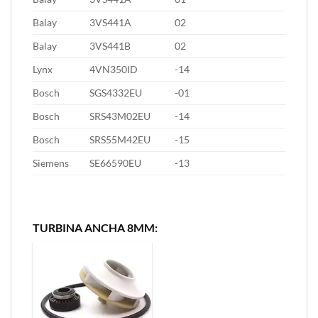
Balay
3VS441A
02
Balay
3VS441B
02
Lynx
4VN350ID
-14
Bosch
SGS4332EU
-01
Bosch
SRS43M02EU
-14
Bosch
SRS55M42EU
-15
Siemens
SE66590EU
-13
TURBINA ANCHA 8MM: