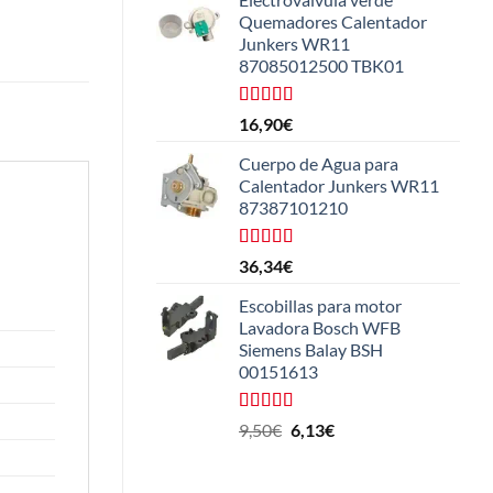
Quemadores Calentador
Junkers WR11
87085012500 TBK01
Valorado
16,90
€
con
4.25
de 5
Cuerpo de Agua para
Calentador Junkers WR11
87387101210
Valorado
36,34
€
con
4.50
de 5
Escobillas para motor
Lavadora Bosch WFB
Siemens Balay BSH
00151613
Valorado
El
El
9,50
€
6,13
€
con
5.00
de
precio
precio
5
original
actual