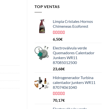
TOP VENTAS
Limpia Cristales Hornos
Chimeneas Ecoforest
Valorado
6,50
€
con
4.33
de 5
Electroválvula verde
Quemadores Calentador
Junkers WR11
87085012500
23,68
€
Hidrogenerador Turbina
calentador junkers WR11
87074061040
Valorado
70,17
€
con
5.00
de
5
Electroválvula verde