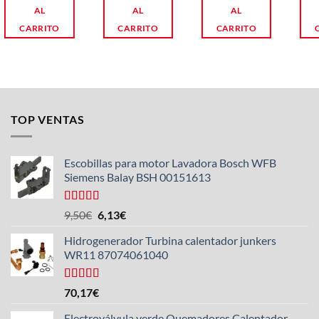
AL
AL
AL
CARRITO
CARRITO
CARRITO
TOP VENTAS
Escobillas para motor Lavadora Bosch WFB
Siemens Balay BSH 00151613
Valorado
El
El
9,50
€
6,13
€
con
5.00
de
precio
precio
5
Hidrogenerador Turbina calentador junkers
original
actual
WR11 87074061040
era:
es:
9,50€.
6,13€.
Valorado
70,17
€
con
5.00
de
5
Electroválvula verde Quemadores Calentador