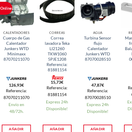
 Online
CALENTADORES
CORREAS
AGUA
R
Cuerpo de Gas
Correa
Turbina Sensor
Man
Calentador
lavadora Teka
flujo
f
Junkers WTD
LI21260
Calentador
Bal
Minimaxx
TKW1060
Junkers WTD
87070211070
5PJE1208
87070028510
0
Referencia:
81881154
15,73
€
126,93
€
47,87
€
Referencia:
Re
Referencia:
Referencia:
81881154
87070211070
87070028510
Express 24h
Ex
Envío en
Express 24h
Disponible!
Di
48/72h.
Disponible!
AÑADIR
AÑADIR
AÑADIR