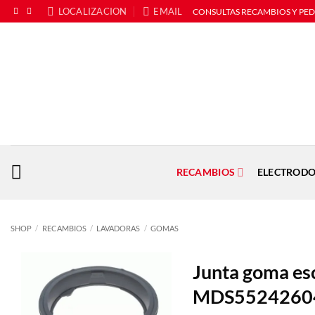
Saltar
LOCALIZACION
EMAIL
CONSULTAS RECAMBIOS Y PE
al
contenido
RECAMBIOS
ELECTRODO
SHOP
/
RECAMBIOS
/
LAVADORAS
/
GOMAS
Junta goma es
MDS5524260