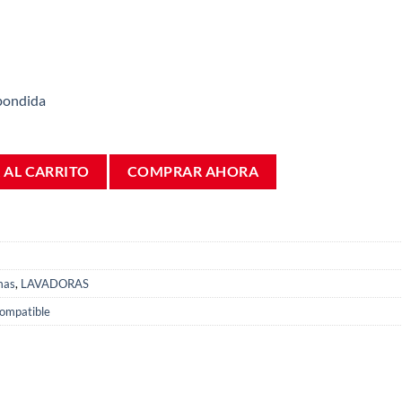
pondida
adora LG F4J5TN3W MDS55242604 cantidad
 AL CARRITO
COMPRAR AHORA
mas
,
LAVADORAS
ompatible