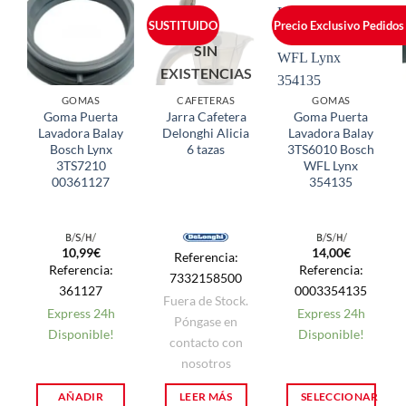
SUSTITUIDO
Precio Exclusivo Pedidos
SIN
EXISTENCIAS
GOMAS
CAFETERAS
GOMAS
Goma Puerta
Jarra Cafetera
Goma Puerta
Lavadora Balay
Delonghi Alicia
Lavadora Balay
Bosch Lynx
6 tazas
3TS6010 Bosch
3TS7210
WFL Lynx
00361127
354135
10,99
€
14,00
€
Referencia:
Referencia:
Referencia:
7332158500
361127
0003354135
Fuera de Stock.
Express 24h
Express 24h
Póngase en
Disponible!
Disponible!
contacto con
nosotros
AÑADIR
LEER MÁS
SELECCIONAR