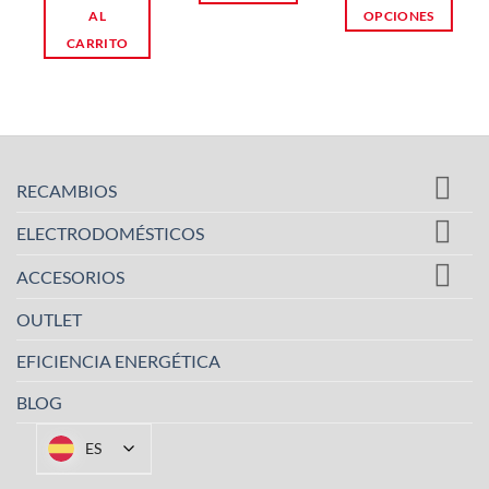
AL
OPCIONES
CARRITO
Este
producto
tiene
múltiples
variantes.
RECAMBIOS
Las
opciones
ELECTRODOMÉSTICOS
se
pueden
ACCESORIOS
elegir
OUTLET
en
la
EFICIENCIA ENERGÉTICA
página
de
BLOG
producto
ES