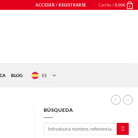
ACCEDER / REGISTRARSE
Carrito /
0,00
€
0
ES
ICA
BLOG
BÚSQUEDA