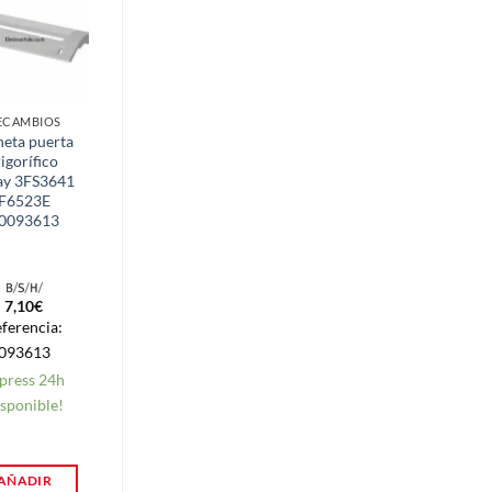
ECAMBIOS
FRIGORIFICOS
eta puerta
Absorve Olores
rigorífico
Frigorífico
ay 3FS3641
F6523E
0093613
7,10
€
5,70
€
ferencia:
Referencia:
093613
500AR0038
press 24h
Express 24h
sponible!
Disponible!
AÑADIR
AÑADIR