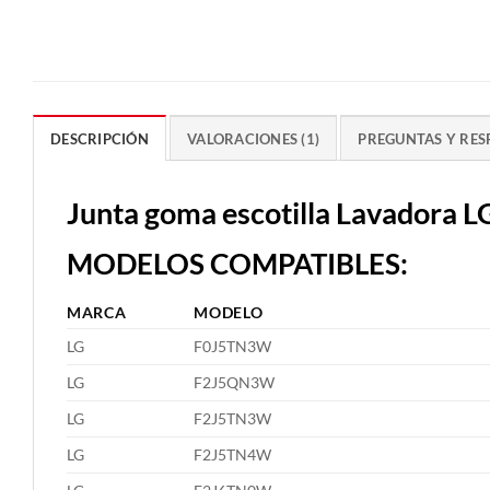
DESCRIPCIÓN
VALORACIONES (1)
PREGUNTAS Y RESP
Junta goma escotilla Lavador
MODELOS COMPATIBLES:
MARCA
MODELO
LG
F0J5TN3W
LG
F2J5QN3W
LG
F2J5TN3W
LG
F2J5TN4W