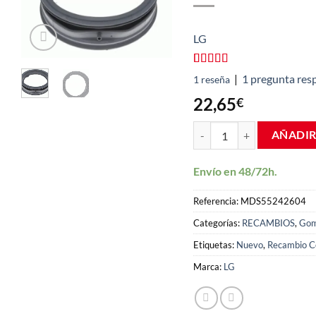
LG
Valorado
1
|
1
pregunta res
1
reseña
con
5.00
de
5 en base a
22,65
€
valoración
de un cliente
Junta goma escotilla Lav
AÑADIR
Envío en 48/72h.
Referencia:
MDS55242604
Categorías:
RECAMBIOS
,
Go
Etiquetas:
Nuevo
,
Recambio C
Marca:
LG