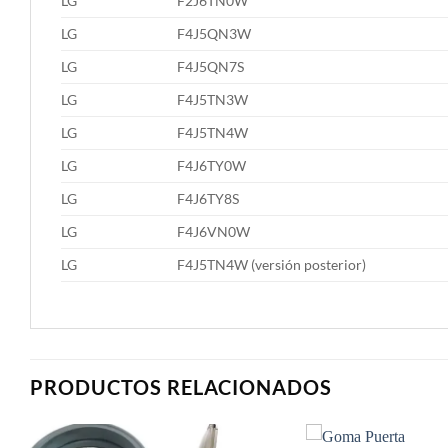
LG
F2J6TN0W
LG
F4J5QN3W
LG
F4J5QN7S
LG
F4J5TN3W
LG
F4J5TN4W
LG
F4J6TY0W
LG
F4J6TY8S
LG
F4J6VN0W
LG
F4J5TN4W (versión posterior)
PRODUCTOS RELACIONADOS