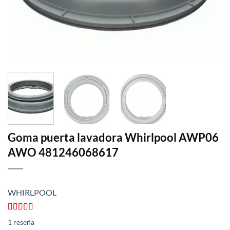
Goma puerta lavadora Whirlpool AWP06
AWO 481246068617
WHIRLPOOL
Valorado
1
1
reseña
con
5.00
de