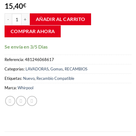
5 en base a
15,40
€
valoración
de un cliente
Goma puerta lavadora Whirlpool AWP06 AWO 481246068617 canti
AÑADIR AL CARRITO
COMPRAR AHORA
Se envía en 3/5 Dias
Referencia:
481246068617
Categorías:
LAVADORAS
,
Gomas
,
RECAMBIOS
Etiquetas:
Nuevo
,
Recambio Compatible
Marca:
Whirpool