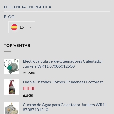
EFICIENCIA ENERGÉTICA
BLOG
ES
TOP VENTAS
Electroválvula verde Quemadores Calentador
Junkers WR11 87085012500
23,68
€
Limpia Cristales Hornos Chimeneas Ecoforest
Valorado
6,50
€
con
4.33
de 5
Cuerpo de Agua para Calentador Junkers WR11
87387101210