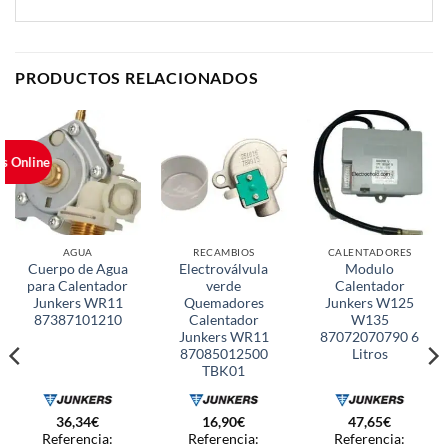
PRODUCTOS RELACIONADOS
os Online
AGUA
RECAMBIOS
CALENTADORES
Cuerpo de Agua
Electroválvula
Modulo
para Calentador
verde
Calentador
Junkers WR11
Quemadores
Junkers W125
87387101210
Calentador
W135
Junkers WR11
87072070790 6
87085012500
Litros
TBK01
36,34
€
16,90
€
47,65
€
Referencia:
Referencia:
Referencia: