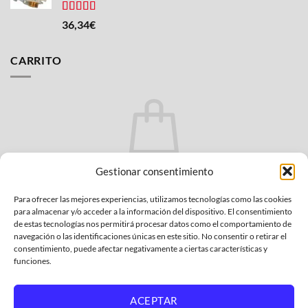
Valorado
36,34
€
con
4.50
de 5
CARRITO
No hay productos en el carrito.
Gestionar consentimiento
VOLVER A LA TIENDA
Para ofrecer las mejores experiencias, utilizamos tecnologías como las cookies
para almacenar y/o acceder a la información del dispositivo. El consentimiento
de estas tecnologías nos permitirá procesar datos como el comportamiento de
navegación o las identificaciones únicas en este sitio. No consentir o retirar el
consentimiento, puede afectar negativamente a ciertas características y
funciones.
Bank
Credit
MasterCard
PayPal
Visa
Transfer
Card
2
ACEPTAR
POLÍTICA DE PRIVACIDAD
CONDICIONES GENERALES