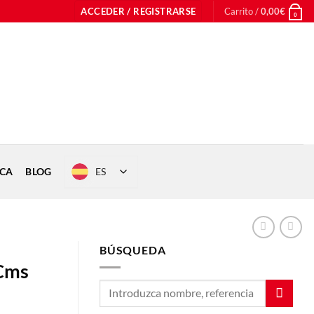
ACCEDER / REGISTRARSE
Carrito /
0,00
€
0
ES
ICA
BLOG
BÚSQUEDA
Cms