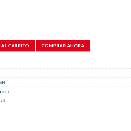
ch 3BC 00671155 31X27Cms cantidad
 AL CARRITO
COMPRAR AHORA
IóN
iginal
eff