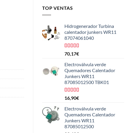
TOP VENTAS
Hidrogenerador Turbina
calentador junkers WR11
87074061040
Valorado
70,17
€
con
5.00
de
5
Electroválvula verde
Quemadores Calentador
Junkers WR11
87085012500 TBK01
Valorado
16,90
€
con
4.25
de 5
Electroválvula verde
Quemadores Calentador
Junkers WR11
87085012500