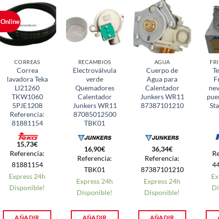
 Online
CORREAS
RECAMBIOS
AGUA
FR
Correa
Electroválvula
Cuerpo de
T
lavadora Teka
verde
Agua para
F
LI21260
Quemadores
Calentador
nev
TKW1060
Calentador
Junkers WR11
pue
5PJE1208
Junkers WR11
87387101210
St
Referencia:
87085012500
81881154
TBK01
15,73
€
16,90
€
36,34
€
Referencia:
Re
Referencia:
Referencia:
81881154
4
TBK01
87387101210
Express 24h
Ex
Express 24h
Express 24h
Disponible!
Di
Disponible!
Disponible!
AÑADIR
AÑADIR
AÑADIR