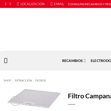
Saltar
LOCALIZACION
EMAIL
CONSULTAS RECAMBIOS Y PE
al
contenido
RECAMBIOS
ELECTRODO
SHOP
/
EXTRACCIÓN
/
FILTROS
Filtro Campa