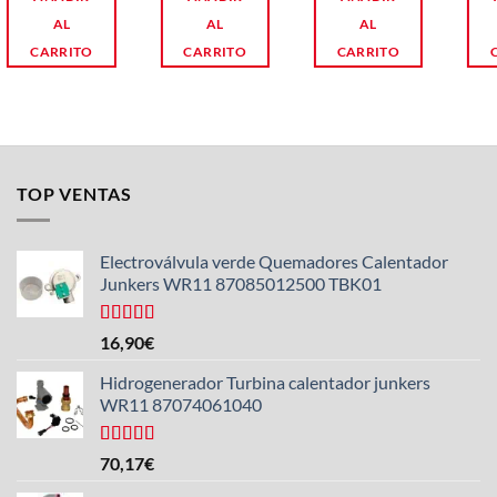
AL
AL
AL
CARRITO
CARRITO
CARRITO
TOP VENTAS
Electroválvula verde Quemadores Calentador
Junkers WR11 87085012500 TBK01
Valorado
16,90
€
con
4.25
de 5
Hidrogenerador Turbina calentador junkers
WR11 87074061040
Valorado
70,17
€
con
5.00
de
5