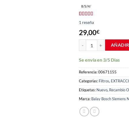
Valorado
1
1
reseña
con
5.00
de
5 en base a
29,00
€
valoración
de un cliente
Filtro Campana Balay Bos
AÑADIR
Se envía en 3/5 Dias
Referencia:
00671155
Categorías:
Filtros
,
EXTRACC
Etiquetas:
Nuevo
,
Recambio Or
Marca:
Balay Bosch Siemens N