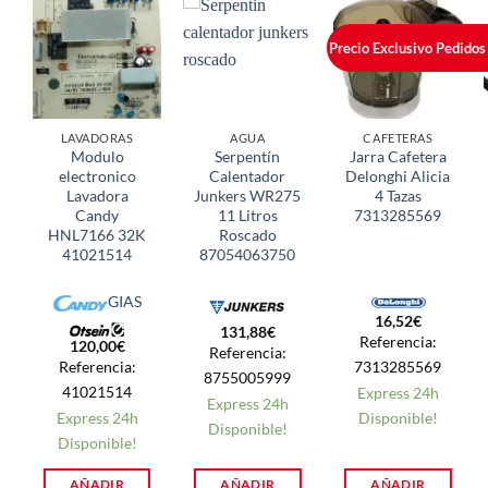
Precio Exclusivo Pedidos
LAVADORAS
AGUA
CAFETERAS
Modulo
Serpentín
Jarra Cafetera
electronico
Calentador
Delonghi Alicia
Lavadora
Junkers WR275
4 Tazas
Candy
11 Litros
7313285569
HNL7166 32K
Roscado
41021514
87054063750
GIAS
16,52
€
131,88
€
Referencia:
120,00
€
Referencia:
Referencia:
7313285569
8755005999
41021514
Express 24h
Express 24h
Express 24h
Disponible!
Disponible!
Disponible!
AÑADIR
AÑADIR
AÑADIR