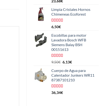
23,68
€
Limpia Cristales Hornos
Chimeneas Ecoforest
Valorado
6,50
€
con
4.33
de 5
Escobillas para motor
Lavadora Bosch WFB
Siemens Balay BSH
00151613
Valorado
El
El
9,50
€
6,13
€
con
5.00
de
precio
precio
5
Cuerpo de Agua para
original
actual
Calentador Junkers WR11
era:
es:
87387101210
9,50€.
6,13€.
Valorado
36,34
€
con
4.50
de 5