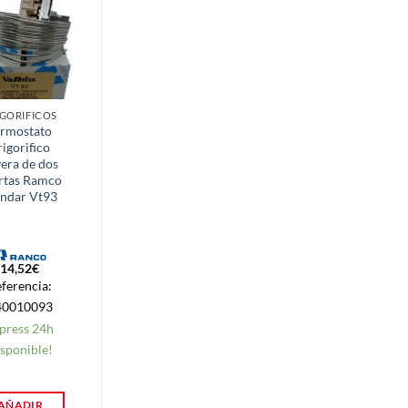
IGORIFICOS
FRIGORIFICOS
ermostato
Absorve Olores
rigorifico
Frigorífico
era de dos
rtas Ramco
andar Vt93
14,52
€
5,70
€
ferencia:
Referencia:
40010093
500AR0038
press 24h
Express 24h
sponible!
Disponible!
AÑADIR
AÑADIR