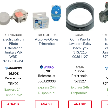
CALENTADORES
FRIGORIFICOS
GOMAS
CAL
Electroválvula
Absorve Olores
Goma Puerta
Tr
Piloto
Frigorífico
Lavadora Balay
c
Calentador
Bosch Lynx
c
Junkers WR
3TS7210
Jun
WRD
00361127
87
87085012490
5,70
€
10,99
€
16,90
€
Referencia:
Referencia:
Referencia:
Re
500AR0038
361127
TBK02
87
Express 24h
Express 24h
Express 24h
Disponible!
Disponible!
Disponible!
AÑADIR
AÑADIR
AÑADIR