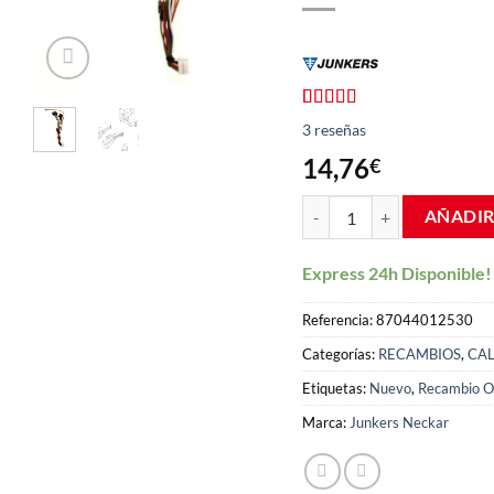
Valorado
3
3
reseñas
con
4.33
de 5 en
14,76
€
base a
valoraciones
Conjunto cables calentado
de clientes
AÑADIR
Express 24h Disponible!
Referencia:
87044012530
Categorías:
RECAMBIOS
,
CA
Etiquetas:
Nuevo
,
Recambio Or
Marca:
Junkers Neckar