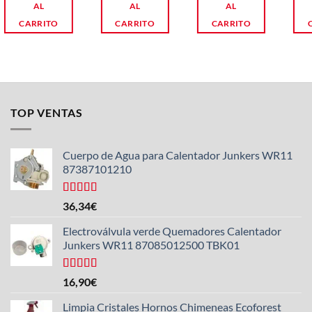
AL
AL
AL
CARRITO
CARRITO
CARRITO
TOP VENTAS
Cuerpo de Agua para Calentador Junkers WR11
87387101210
Valorado
36,34
€
con
4.50
de 5
Electroválvula verde Quemadores Calentador
Junkers WR11 87085012500 TBK01
Valorado
16,90
€
con
4.25
de 5
Limpia Cristales Hornos Chimeneas Ecoforest