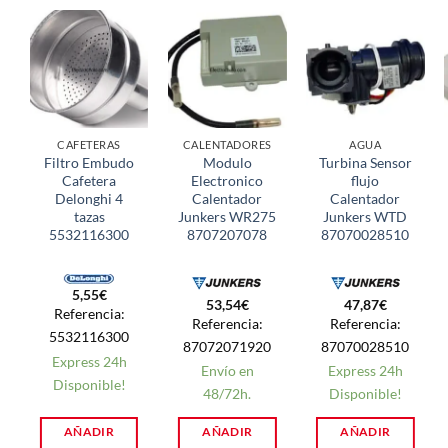
CAFETERAS
CALENTADORES
AGUA
Filtro Embudo
Modulo
Turbina Sensor
Cafetera
Electronico
flujo
Delonghi 4
Calentador
Calentador
tazas
Junkers WR275
Junkers WTD
5532116300
8707207078
87070028510
5,55
€
53,54
€
47,87
€
Referencia:
Referencia:
Referencia:
5532116300
87072071920
87070028510
Express 24h
Envío en
Express 24h
Disponible!
48/72h.
Disponible!
AÑADIR
AÑADIR
AÑADIR