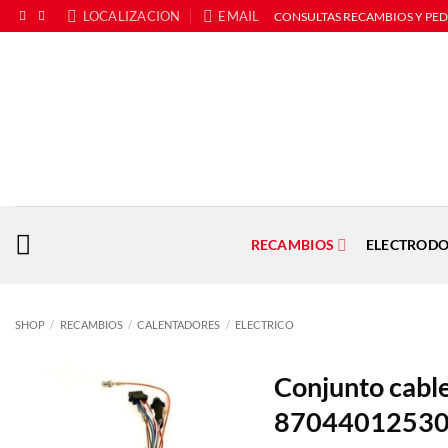
Saltar
LOCALIZACION
EMAIL
CONSULTAS RECAMBIOS Y PE
al
contenido
RECAMBIOS
ELECTRODO
SHOP
/
RECAMBIOS
/
CALENTADORES
/
ELECTRICO
Conjunto cabl
8704401253