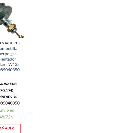
ENTADORES
CALENTADORES
ompetilla
Trompetilla
uerpo gas
membrana Gas
alentador
Calentador
kers W135
Junkers 1
085040350
Valvula W 135
87085040570
70,17
€
50,08
€
ferencia:
Referencia:
085040350
87085040570
Envío en
Envío en
48/72h.
48/72h.
AÑADIR
AÑADIR