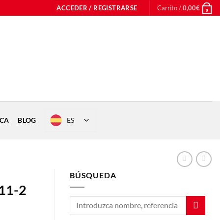
ACCEDER / REGISTRARSE
Carrito /
0,00
€
0
ES
ICA
BLOG
BÚSQUEDA
D11-2