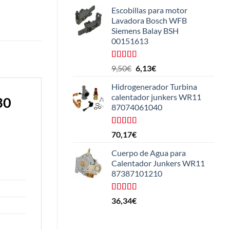
de 5
Escobillas para motor
Lavadora Bosch WFB
Siemens Balay BSH
00151613
Valorado
El
El
9,50
€
6,13
€
con
5.00
de
precio
precio
5
Hidrogenerador Turbina
original
actual
calentador junkers WR11
30
era:
es:
87074061040
9,50€.
6,13€.
Valorado
70,17
€
con
5.00
de
5
Cuerpo de Agua para
Calentador Junkers WR11
87387101210
Valorado
36,34
€
con
4.50
de 5