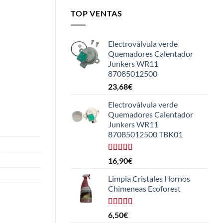
TOP VENTAS
Electroválvula verde
Quemadores Calentador
Junkers WR11
87085012500
23,68
€
Electroválvula verde
Quemadores Calentador
Junkers WR11
87085012500 TBK01
Valorado
16,90
€
con
4.25
de 5
Limpia Cristales Hornos
Chimeneas Ecoforest
Valorado
6,50
€
con
4.33