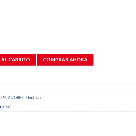
r Junkers Minimaxx WRD11-2 87044012530 cantidad
 AL CARRITO
COMPRAR AHORA
LENTADORES
,
Electrico
iginal