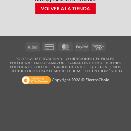
VOLVER A LA TIENDA
Bank
Credit
MasterCard
PayPal
Visa
Transfer
Card
2
POLÍTICA DE PRIVACIDAD
CONDICIONES GENERALES
2
POLÍTICA AFILIADOS AMAZON
GARANTÍA Y DEVOLUCIONES
POLÍTICA DE COOKIES
GASTOS DE ENVÍO
QUIENES SOMOS
DONDE ENCONTRAR EL MODELO DE MI ELECTRODOMÉSTICO
Copyright 2026 ©
ElectroCholo