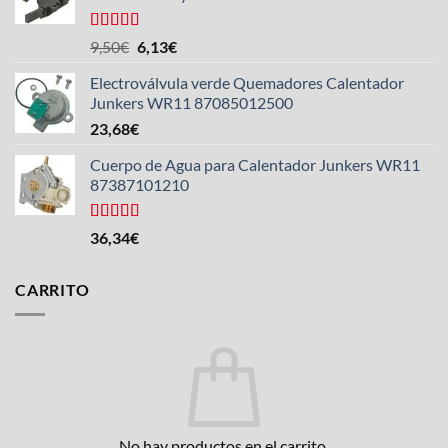
Valorado
El
El
9,50
€
6,13
€
con
5.00
de
precio
precio
5
Electroválvula verde Quemadores Calentador
original
actual
Junkers WR11 87085012500
era:
es:
23,68
€
9,50€.
6,13€.
Cuerpo de Agua para Calentador Junkers WR11
87387101210
Valorado
36,34
€
con
4.50
de 5
CARRITO
No hay productos en el carrito.