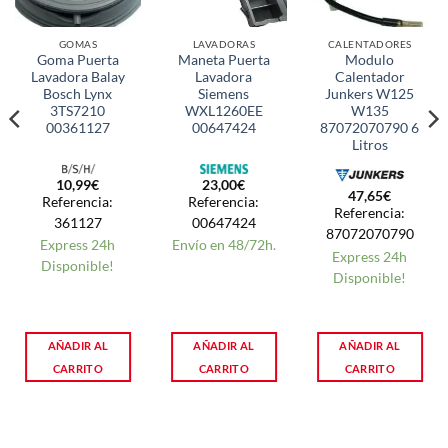
GOMAS
LAVADORAS
CALENTADORES
Goma Puerta
Maneta Puerta
Modulo
Lavadora Balay
Lavadora
Calentador
Bosch Lynx
Siemens
Junkers W125
3TS7210
WXL1260EE
W135
00361127
00647424
87072070790 6
Litros
10,99
€
23,00
€
47,65
€
Referencia:
Referencia:
Referencia:
361127
00647424
87072070790
Express 24h
Envío en 48/72h.
Express 24h
Disponible!
Disponible!
AÑADIR AL
AÑADIR AL
AÑADIR AL
CARRITO
CARRITO
CARRITO