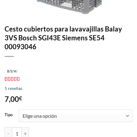
Cesto cubiertos para lavavajillas Balay
3VS Bosch SGI43E Siemens SE54
00093046
Valorado
5
5
reseñas
con
4.40
de 5 en
7,00
€
base a
valoraciones
de clientes
Tipo
Cesto cubiertos para lavavajillas Balay 3VS Bosch SGI43E Siemens S