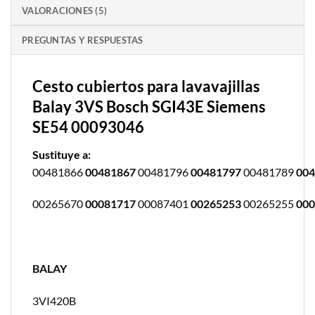
VALORACIONES (5)
PREGUNTAS Y RESPUESTAS
Cesto cubiertos para lavavajillas
Balay 3VS Bosch SGI43E Siemens
SE54 00093046
Sustituye a
:
00481866
00481867
00481796
00481797
00481789
004
00265670
00081717
00087401
00265253
00265255
000
BALAY
3VI420B