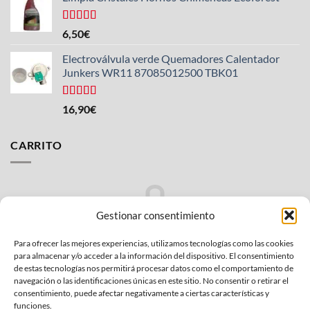
Valorado
6,50
€
con
4.33
de 5
Electroválvula verde Quemadores Calentador
Junkers WR11 87085012500 TBK01
Valorado
16,90
€
con
4.25
de 5
CARRITO
Gestionar consentimiento
Para ofrecer las mejores experiencias, utilizamos tecnologías como las cookies
No hay productos en el carrito.
para almacenar y/o acceder a la información del dispositivo. El consentimiento
de estas tecnologías nos permitirá procesar datos como el comportamiento de
VOLVER A LA TIENDA
navegación o las identificaciones únicas en este sitio. No consentir o retirar el
consentimiento, puede afectar negativamente a ciertas características y
funciones.