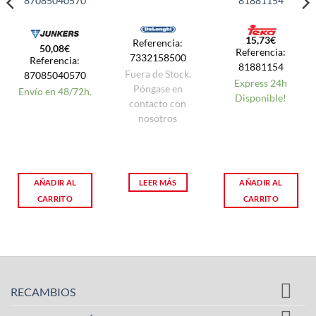
87085040570
81881154
15,73
€
Referencia:
50,08
€
Referencia:
7332158500
Referencia:
81881154
Fuera de Stock.
87085040570
Express 24h
Póngase en
Envío en 48/72h.
Disponible!
contacto con
nosotros
AÑADIR AL
LEER MÁS
AÑADIR AL
CARRITO
CARRITO
RECAMBIOS