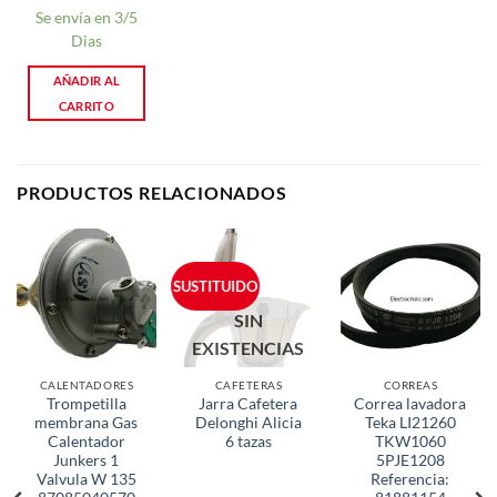
Se envía en 3/5
Dias
AÑADIR AL
CARRITO
PRODUCTOS RELACIONADOS
SUSTITUIDO
SIN
EXISTENCIAS
CALENTADORES
CAFETERAS
CORREAS
Trompetilla
Jarra Cafetera
Correa lavadora
membrana Gas
Delonghi Alicia
Teka LI21260
Calentador
6 tazas
TKW1060
Junkers 1
5PJE1208
Valvula W 135
Referencia: