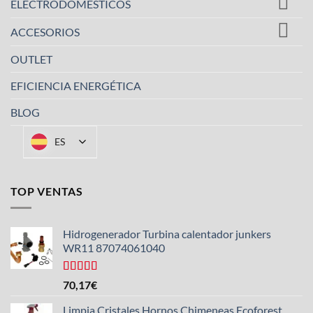
ELECTRODOMÉSTICOS
ACCESORIOS
OUTLET
EFICIENCIA ENERGÉTICA
BLOG
ES
TOP VENTAS
Hidrogenerador Turbina calentador junkers
WR11 87074061040
Valorado
70,17
€
con
5.00
de
5
Limpia Cristales Hornos Chimeneas Ecoforest