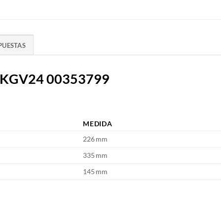
PUESTAS
sch KGV24 00353799
MEDIDA
226 mm
335 mm
145 mm