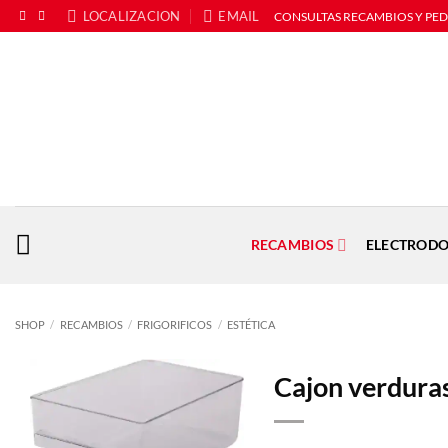
Saltar
LOCALIZACION
EMAIL
CONSULTAS RECAMBIOS Y PE
al
contenido
RECAMBIOS
ELECTRODO
SHOP
/
RECAMBIOS
/
FRIGORIFICOS
/
ESTÉTICA
Cajon verdura