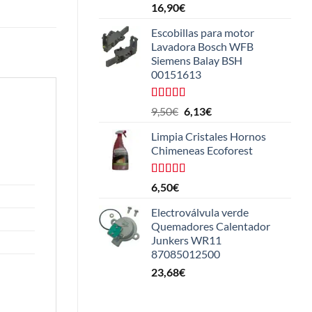
Valorado
16,90
€
con
4.25
de 5
Escobillas para motor
Lavadora Bosch WFB
Siemens Balay BSH
00151613
Valorado
El
El
9,50
€
6,13
€
con
5.00
de
precio
precio
5
Limpia Cristales Hornos
original
actual
Chimeneas Ecoforest
era:
es:
9,50€.
6,13€.
Valorado
6,50
€
con
4.33
de 5
Electroválvula verde
Quemadores Calentador
Junkers WR11
87085012500
23,68
€