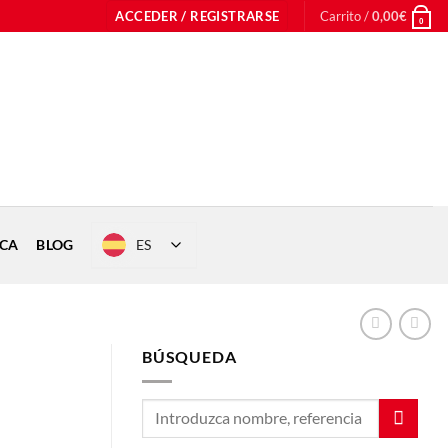
ACCEDER / REGISTRARSE
Carrito /
0,00
€
0
ES
ICA
BLOG
BÚSQUEDA