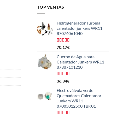
TOP VENTAS
Hidrogenerador Turbina
calentador junkers WR11
87074061040
Valorado
70,17
€
con
5.00
de
5
Cuerpo de Agua para
Calentador Junkers WR11
87387101210
Valorado
36,34
€
con
4.50
de 5
Electroválvula verde
Quemadores Calentador
Junkers WR11
87085012500 TBK01