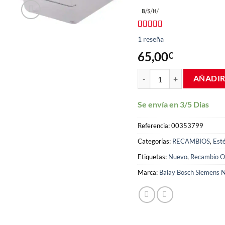
Valorado
1
1
reseña
con
5.00
de
5 en base a
65,00
€
valoración
de un cliente
Cajon verduras frigorifico
AÑADIR
Se envía en 3/5 Dias
Referencia:
00353799
Categorías:
RECAMBIOS
,
Esté
Etiquetas:
Nuevo
,
Recambio Or
Marca:
Balay Bosch Siemens N