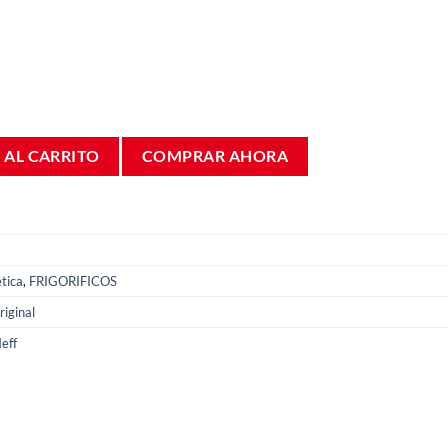
 Bosch KGV24 00353799 cantidad
 AL CARRITO
COMPRAR AHORA
tica
,
FRIGORIFICOS
iginal
eff