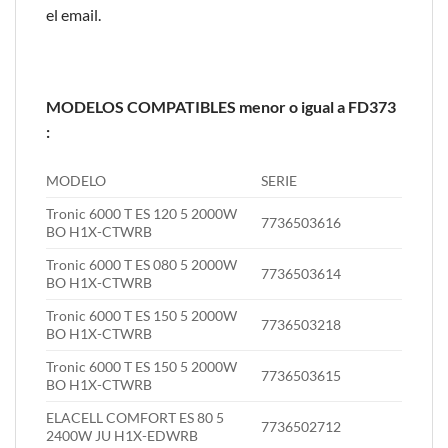
el email.
MODELOS COMPATIBLES menor o igual a FD373
:
MODELO
SERIE
Tronic 6000 T ES 120 5 2000W
7736503616
BO H1X-CTWRB
Tronic 6000 T ES 080 5 2000W
7736503614
BO H1X-CTWRB
Tronic 6000 T ES 150 5 2000W
7736503218
BO H1X-CTWRB
Tronic 6000 T ES 150 5 2000W
7736503615
BO H1X-CTWRB
ELACELL COMFORT ES 80 5
7736502712
2400W JU H1X-EDWRB