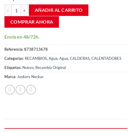
de clientes
Brida reversible Termo Junkers Elacell ES100 2,4Kw 8738713678 can
AÑADIR AL CARRITO
COMPRAR AHORA
Envío en 48/72h.
Referencia:
8738713678
Categorías:
RECAMBIOS
,
Agua
,
Agua
,
CALDERAS
,
CALENTADORES
Etiquetas:
Nuevo
,
Recambio Original
Marca:
Junkers Neckar