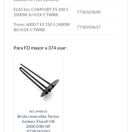
ELACELL COMFORT ES 100 5
7736503640
2000W JU H1X-CTWRB
Tronic 6000 T ES 150 5 2400W
7736503617
BO H1X-CTWRB
Para FD mayor a 374 usar:
RECAMBIOS
Brida reversible Termo
Junkers Elacell HE
2000 D80 NF
8738742583