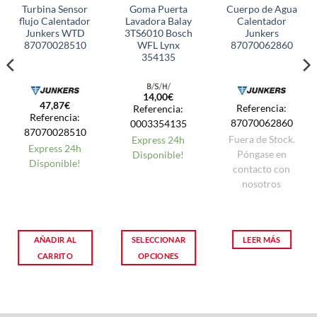
Turbina Sensor
Goma Puerta
Cuerpo de Agua
flujo Calentador
Lavadora Balay
Calentador
Junkers WTD
3TS6010 Bosch
Junkers
87070028510
WFL Lynx
87070062860
354135
14,00
€
47,87
€
Referencia:
Referencia:
Referencia:
87070062860
0003354135
87070028510
Fuera de Stock.
Express 24h
Express 24h
Póngase en
Disponible!
Disponible!
contacto con
nosotros
AÑADIR AL
SELECCIONAR
LEER MÁS
CARRITO
OPCIONES
Este
producto
tiene
múltiples