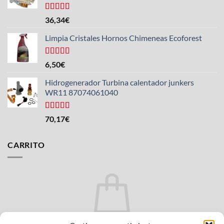
Valorado
36,34
€
con
4.50
de 5
Limpia Cristales Hornos Chimeneas Ecoforest
Valorado
6,50
€
con
4.33
de 5
Hidrogenerador Turbina calentador junkers
WR11 87074061040
Valorado
70,17
€
con
5.00
de
5
CARRITO
No hay productos en el carrito.