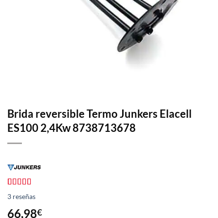
Brida reversible Termo Junkers Elacell
ES100 2,4Kw 8738713678
Valorado
3
3
reseñas
con
5.00
de
5 en base a
66,98
€
valoraciones