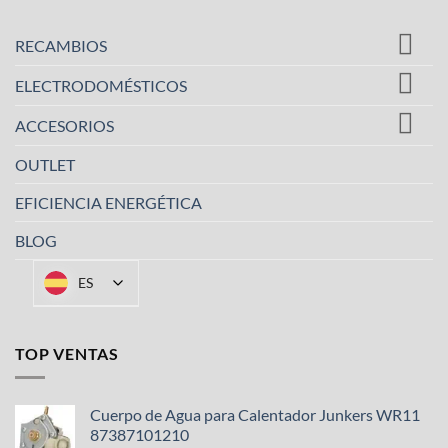
variantes.
Las
RECAMBIOS
opciones
se
ELECTRODOMÉSTICOS
pueden
ACCESORIOS
elegir
en
OUTLET
la
página
EFICIENCIA ENERGÉTICA
de
producto
BLOG
ES
TOP VENTAS
Cuerpo de Agua para Calentador Junkers WR11
87387101210