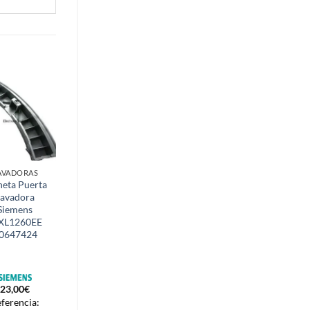
AVADORAS
CALENTADORES
eta Puerta
Trompetilla
Lavadora
Membrana Gas
Siemens
Calentador
XL1260EE
Junkers WR275
0647424
(Grande)
87085040490
23,00
€
76,07
€
ferencia:
Referencia: