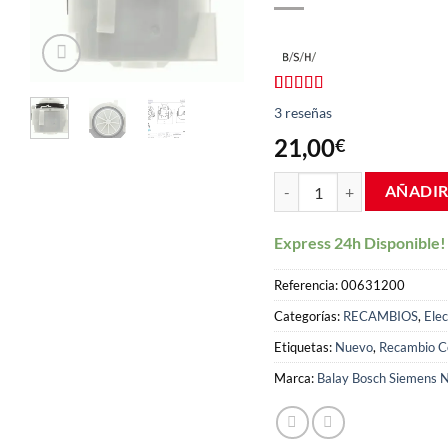
Valorado
3
3
reseñas
con
4.67
de
5 en base a
21,00
€
valoraciones
de clientes
Bomba desague copreci 120
AÑADIR
Express 24h Disponible!
Referencia:
00631200
Categorías:
RECAMBIOS
,
Elec
Etiquetas:
Nuevo
,
Recambio C
Marca:
Balay Bosch Siemens N