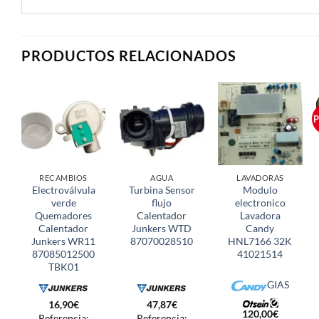
PRODUCTOS RELACIONADOS
P
RECAMBIOS
AGUA
LAVADORAS
Electroválvula
Turbina Sensor
Modulo
verde
flujo
electronico
Quemadores
Calentador
Lavadora
Calentador
Junkers WTD
Candy
Junkers WR11
87070028510
HNL7166 32K
87085012500
41021514
TBK01
GIAS
16,90
€
47,87
€
120,00
€
Referencia:
Referencia: