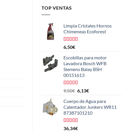
TOP VENTAS
Limpia Cristales Hornos
Chimeneas Ecoforest
Valorado
6,50
€
con
4.33
de 5
Escobillas para motor
Lavadora Bosch WFB
Siemens Balay BSH
00151613
Valorado
El
El
9,50
€
6,13
€
con
5.00
de
precio
precio
5
Cuerpo de Agua para
original
actual
Calentador Junkers WR11
era:
es:
87387101210
9,50€.
6,13€.
Valorado
36,34
€