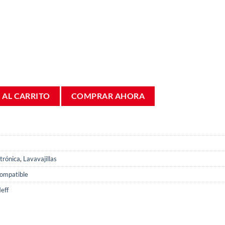
8028 Lavavajillas Balay 3VS Bosch Siemens 00631200 cantidad
 AL CARRITO
COMPRAR AHORA
trónica
,
Lavavajillas
ompatible
eff