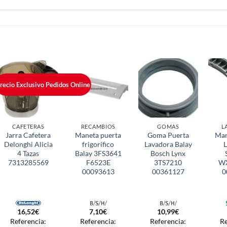
recio Exclusivo Pedidos Online
CAFETERAS
RECAMBIOS
GOMAS
L
Jarra Cafetera
Maneta puerta
Goma Puerta
Man
Delonghi Alicia
frigorífico
Lavadora Balay
4 Tazas
Balay 3FS3641
Bosch Lynx
7313285569
F6523E
3TS7210
W
00093613
00361127
0
16,52
€
7,10
€
10,99
€
Referencia:
Referencia:
Referencia:
Re