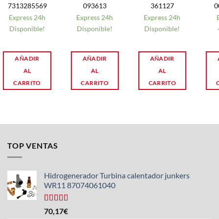
7313285569
093613
361127
0
Express 24h
Express 24h
Express 24h
Disponible!
Disponible!
Disponible!
AÑADIR
AÑADIR
AÑADIR
AL
AL
AL
CARRITO
CARRITO
CARRITO
TOP VENTAS
Hidrogenerador Turbina calentador junkers
WR11 87074061040
Valorado
70,17
€
con
5.00
de