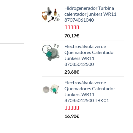
con
4.50
de 5
Hidrogenerador Turbina
calentador junkers WR11
87074061040
Valorado
70,17
€
con
5.00
de
5
Electroválvula verde
Quemadores Calentador
Junkers WR11
87085012500
23,68
€
Electroválvula verde
Quemadores Calentador
Junkers WR11
87085012500 TBK01
Valorado
16,90
€
con
4.25
de 5