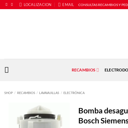
Saltar
LOCALIZACION
EMAIL
CONSULTAS RECAMBIOS Y PE
al
contenido
RECAMBIOS
ELECTRODO
SHOP
/
RECAMBIOS
/
LAVAVAJILLAS
/
ELECTRÓNICA
Bomba desague
Bosch Siemen