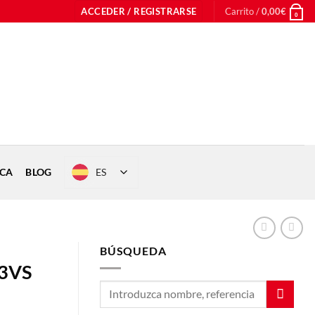
ACCEDER / REGISTRARSE
Carrito /
0,00
€
0
ES
ICA
BLOG
BÚSQUEDA
 3VS