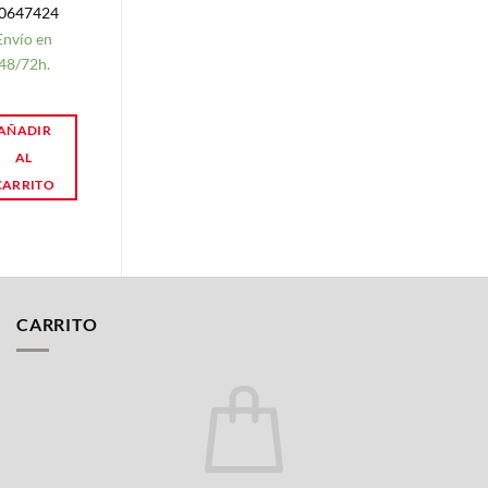
0647424
87085040490
Envío en
Envío en
48/72h.
48/72h.
AÑADIR
AÑADIR
AL
AL
CARRITO
CARRITO
CARRITO