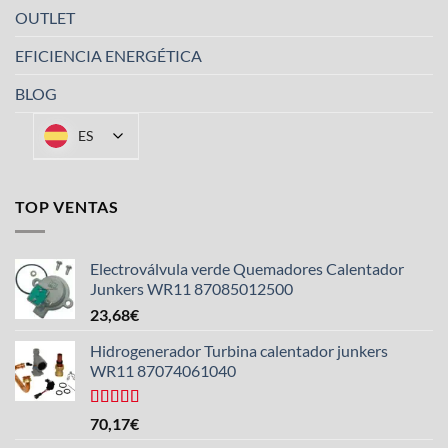
OUTLET
EFICIENCIA ENERGÉTICA
BLOG
ES
TOP VENTAS
Electroválvula verde Quemadores Calentador
Junkers WR11 87085012500
23,68
€
Hidrogenerador Turbina calentador junkers
WR11 87074061040
Valorado
70,17
€
con
5.00
de