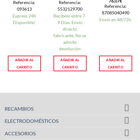
76,07
€
Referencia:
Referencia:
Referencia:
093613
5532129700
87085040490
Express 24h
Recíbelo entre 7-
Envío en 48/72h.
Disponible!
9 Días. Envío
directo
fabricante. No se
admite
devolución
AÑADIR AL
AÑADIR AL
AÑADIR AL
CARRITO
CARRITO
CARRITO
RECAMBIOS
ELECTRODOMÉSTICOS
ACCESORIOS