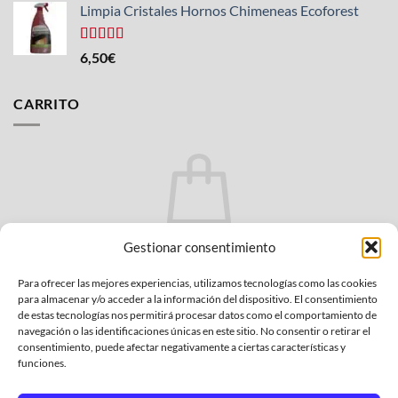
5
Limpia Cristales Hornos Chimeneas Ecoforest
Valorado
6,50
€
con
4.33
de 5
CARRITO
No hay productos en el carrito.
Gestionar consentimiento
VOLVER A LA TIENDA
Para ofrecer las mejores experiencias, utilizamos tecnologías como las cookies
para almacenar y/o acceder a la información del dispositivo. El consentimiento
de estas tecnologías nos permitirá procesar datos como el comportamiento de
navegación o las identificaciones únicas en este sitio. No consentir o retirar el
consentimiento, puede afectar negativamente a ciertas características y
funciones.
Bank
Credit
MasterCard
PayPal
Visa