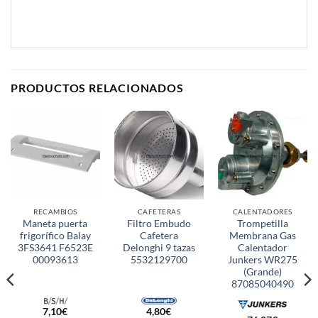
PRODUCTOS RELACIONADOS
RECAMBIOS
CAFETERAS
CALENTADORES
Maneta puerta
Filtro Embudo
Trompetilla
frigorífico Balay
Cafetera
Membrana Gas
3FS3641 F6523E
Delonghi 9 tazas
Calentador
00093613
5532129700
Junkers WR275
(Grande)
87085040490
7,10
€
4,80
€