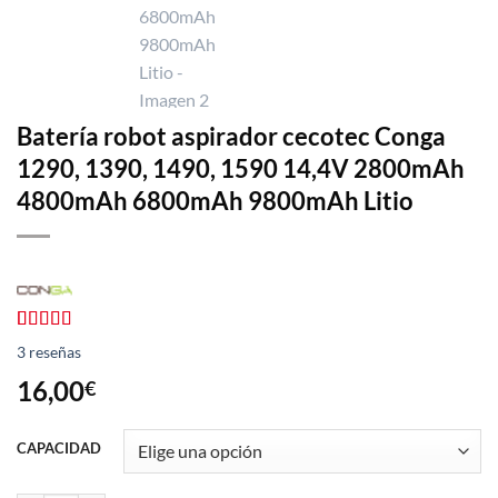
Batería robot aspirador cecotec Conga
1290, 1390, 1490, 1590 14,4V 2800mAh
4800mAh 6800mAh 9800mAh Litio
Valorado
3
3
reseñas
con
4.33
de 5 en
16,00
€
base a
valoraciones
de clientes
CAPACIDAD