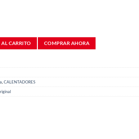
nkers Elacell 200 l 8738712788 cantidad
 AL CARRITO
COMPRAR AHORA
a
,
CALENTADORES
iginal