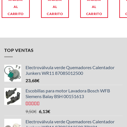
AL
AL
AL
CARRITO
CARRITO
CARRITO
TOP VENTAS
Electroválvula verde Quemadores Calentador
Junkers WR11 87085012500
23,68
€
Escobillas para motor Lavadora Bosch WFB
Siemens Balay BSH 00151613
Valorado
El
El
9,50
€
6,13
€
con
5.00
de
precio
precio
5
Electroválvula verde Quemadores Calentador
original
actual