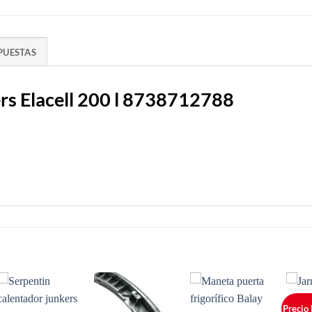
PUESTAS
rs Elacell 200 l 8738712788
Precio