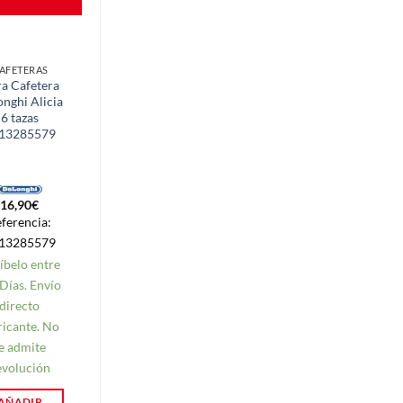
AFETERAS
CAFETERAS
ra Cafetera
Filtro Embudo
nghi Alicia
Cafetera
6 tazas
Delonghi 9
13285579
tazas
5532129700
16,90
€
4,80
€
ferencia:
Referencia:
13285579
5532129700
íbelo entre
Recíbelo entre
 Días. Envío
7-9 Días. Envío
directo
directo
ricante. No
fabricante. No
e admite
se admite
evolución
devolución
AÑADIR
AÑADIR