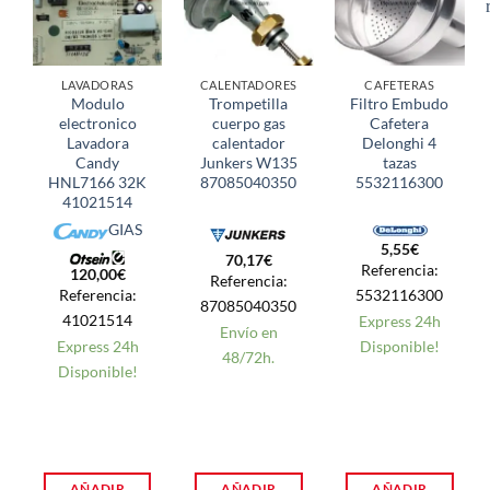
LAVADORAS
CALENTADORES
CAFETERAS
Modulo
Trompetilla
Filtro Embudo
electronico
cuerpo gas
Cafetera
Lavadora
calentador
Delonghi 4
Candy
Junkers W135
tazas
HNL7166 32K
87085040350
5532116300
41021514
GIAS
5,55
€
70,17
€
Referencia:
120,00
€
Referencia:
Referencia:
5532116300
87085040350
41021514
Express 24h
Envío en
Express 24h
Disponible!
48/72h.
Disponible!
AÑADIR
AÑADIR
AÑADIR