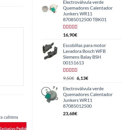
Electroválvula verde
Quemadores Calentador
Junkers WR11
87085012500 TBK01
Valorado
16,90
€
con
4.25
de 5
Escobillas para motor
Lavadora Bosch WFB
Siemens Balay BSH
00151613
Valorado
El
El
9,50
€
6,13
€
con
5.00
de
precio
precio
5
Electroválvula verde
original
actual
Quemadores Calentador
era:
es:
Junkers WR11
9,50€.
6,13€.
87085012500
23,68
€
 Exclusivo Pedidos Online