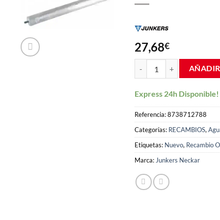
27,68
€
Anodo de magnesio Termo Ju
AÑADIR
Express 24h Disponible!
Referencia:
8738712788
Categorías:
RECAMBIOS
,
Agu
Etiquetas:
Nuevo
,
Recambio Or
Marca:
Junkers Neckar