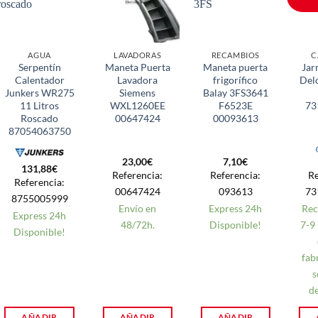
AGUA
LAVADORAS
RECAMBIOS
C
Serpentín
Maneta Puerta
Maneta puerta
Jar
Calentador
Lavadora
frigorífico
Delo
Junkers WR275
Siemens
Balay 3FS3641
11 Litros
WXL1260EE
F6523E
73
Roscado
00647424
00093613
87054063750
23,00
€
7,10
€
131,88
€
Referencia:
Referencia:
Re
Referencia:
00647424
093613
73
8755005999
Envío en
Express 24h
Rec
Express 24h
48/72h.
Disponible!
7-9
Disponible!
fab
s
d
AÑADIR
AÑADIR
AÑADIR