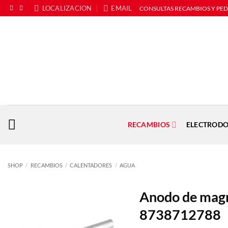
Saltar
LOCALIZACION
EMAIL
CONSULTAS RECAMBIOS Y PE
al
contenido
RECAMBIOS
ELECTRODO
SHOP
/
RECAMBIOS
/
CALENTADORES
/
AGUA
Anodo de magne
8738712788