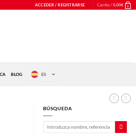
ACCEDER / REGISTRARSE
Carrito /
0,00
€
0
ES
ICA
BLOG
BÚSQUEDA