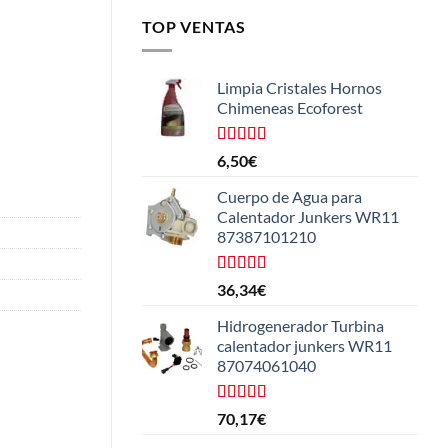
TOP VENTAS
Limpia Cristales Hornos
Chimeneas Ecoforest
Valorado
6,50
€
con
4.33
de 5
Cuerpo de Agua para
Calentador Junkers WR11
87387101210
Valorado
36,34
€
con
4.50
de 5
Hidrogenerador Turbina
calentador junkers WR11
87074061040
Valorado
70,17
€
con
5.00
de
5