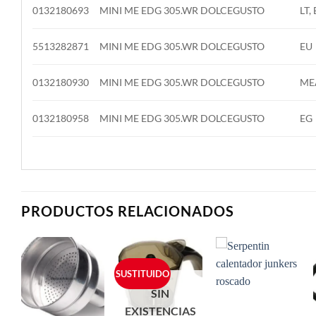
0132180693
MINI ME EDG 305.WR DOLCEGUSTO
LT, 
5513282871
MINI ME EDG 305.WR DOLCEGUSTO
EU
0132180930
MINI ME EDG 305.WR DOLCEGUSTO
ME
0132180958
MINI ME EDG 305.WR DOLCEGUSTO
EG
PRODUCTOS RELACIONADOS
SUSTITUIDO
SIN
EXISTENCIAS