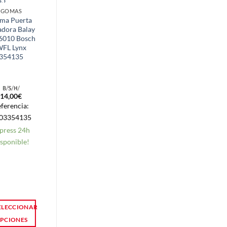
GOMAS
FRIGORIFICOS
ma Puerta
Absorve Olores
adora Balay
Frigorífico
6010 Bosch
FL Lynx
354135
14,00
€
5,70
€
ferencia:
Referencia:
03354135
500AR0038
press 24h
Express 24h
sponible!
Disponible!
ELECCIONAR
AÑADIR
PCIONES
AL