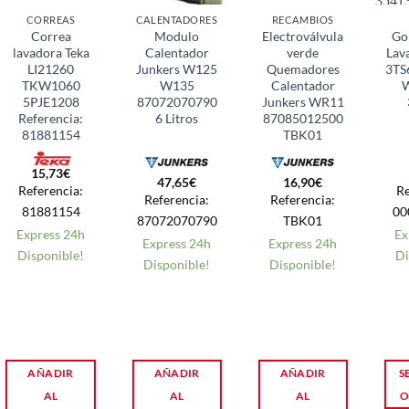
CORREAS
CALENTADORES
RECAMBIOS
Correa
Modulo
Electroválvula
Go
lavadora Teka
Calentador
verde
Lav
LI21260
Junkers W125
Quemadores
3TS
TKW1060
W135
Calentador
W
5PJE1208
87072070790
Junkers WR11
Referencia:
6 Litros
87085012500
81881154
TBK01
15,73
€
47,65
€
16,90
€
Referencia:
Re
Referencia:
Referencia:
81881154
00
87072070790
TBK01
Express 24h
Ex
Express 24h
Express 24h
Disponible!
Di
Disponible!
Disponible!
AÑADIR
AÑADIR
AÑADIR
S
AL
AL
AL
O