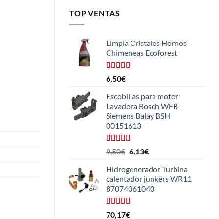
TOP VENTAS
Limpia Cristales Hornos
Chimeneas Ecoforest
Valorado
6,50
€
con
4.33
de 5
Escobillas para motor
Lavadora Bosch WFB
Siemens Balay BSH
00151613
Valorado
El
El
9,50
€
6,13
€
con
5.00
de
precio
precio
5
Hidrogenerador Turbina
original
actual
calentador junkers WR11
era:
es:
87074061040
9,50€.
6,13€.
Valorado
70,17
€