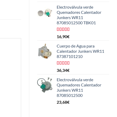
con
5.00
de
5
Electroválvula verde
Quemadores Calentador
Junkers WR11
87085012500 TBK01
Valorado
16,90
€
con
4.25
de 5
Cuerpo de Agua para
Calentador Junkers WR11
87387101210
Valorado
36,34
€
con
4.50
de 5
Electroválvula verde
Quemadores Calentador
Junkers WR11
87085012500
23,68
€