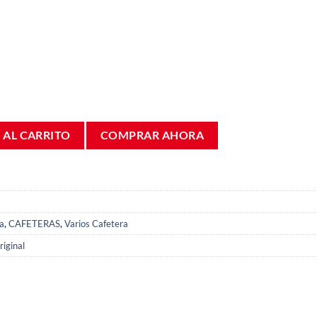
a delonghi Dolcegusto mini ME EDG 305 WI1490 cantidad
 AL CARRITO
COMPRAR AHORA
a
,
CAFETERAS
,
Varios Cafetera
iginal