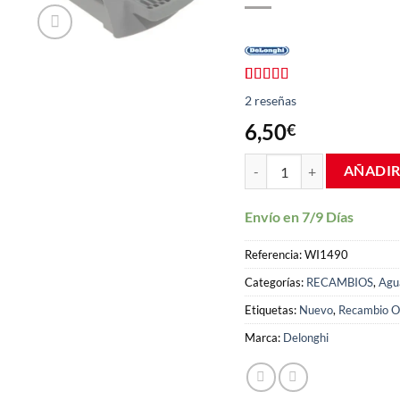
Valorado
2
2
reseñas
con
4.50
de 5 en
6,50
€
base a
valoraciones
Portacápsulas gris cafeter
de clientes
AÑADIR
Envío en 7/9 Días
Referencia:
WI1490
Categorías:
RECAMBIOS
,
Agu
Etiquetas:
Nuevo
,
Recambio Or
Marca:
Delonghi