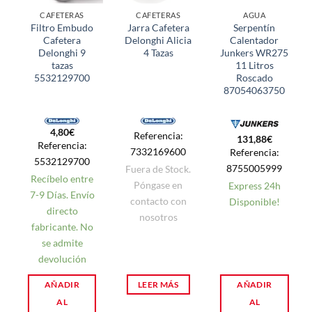
CAFETERAS
CAFETERAS
AGUA
Filtro Embudo
Jarra Cafetera
Serpentín
Cafetera
Delonghi Alicia
Calentador
Delonghi 9
4 Tazas
Junkers WR275
tazas
11 Litros
5532129700
Roscado
87054063750
4,80
€
Referencia:
131,88
€
Referencia:
7332169600
Referencia:
5532129700
8755005999
Fuera de Stock.
Recíbelo entre
Póngase en
Express 24h
7-9 Días. Envío
contacto con
Disponible!
directo
nosotros
fabricante. No
se admite
devolución
AÑADIR
LEER MÁS
AÑADIR
AL
AL