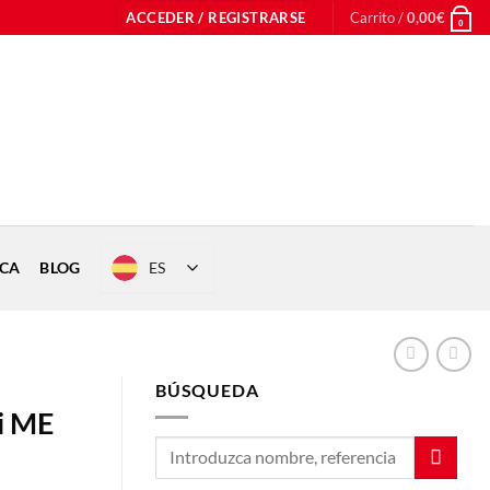
ACCEDER / REGISTRARSE
Carrito /
0,00
€
0
ES
ICA
BLOG
BÚSQUEDA
ni ME