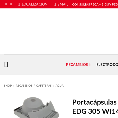
Saltar
LOCALIZACION
EMAIL
CONSULTAS RECAMBIOS Y PE
al
contenido
RECAMBIOS
ELECTRODO
SHOP
/
RECAMBIOS
/
CAFETERAS
/
AGUA
Portacápsulas 
EDG 305 WI1