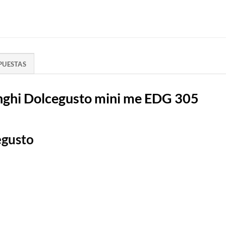
PUESTAS
onghi Dolcegusto mini me EDG 305
egusto