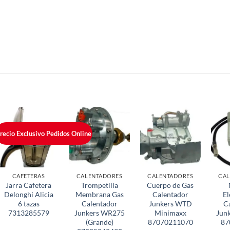
recio Exclusivo Pedidos Online
CAFETERAS
CALENTADORES
CALENTADORES
CAL
Jarra Cafetera
Trompetilla
Cuerpo de Gas
Delonghi Alicia
Membrana Gas
Calentador
El
6 tazas
Calentador
Junkers WTD
C
7313285579
Junkers WR275
Minimaxx
Jun
(Grande)
87070211070
87