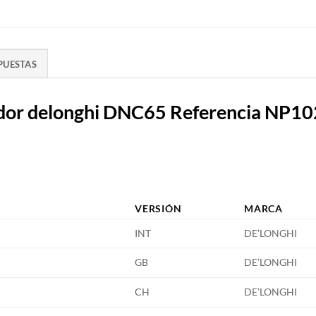
PUESTAS
ador delonghi DNC65 Referencia NP1
VERSIÓN
MARCA
INT
DE’LONGHI
GB
DE’LONGHI
CH
DE’LONGHI