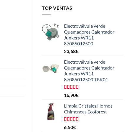
TOP VENTAS
Electroválvula verde
Quemadores Calentador
Junkers WR11
87085012500
23,68
€
Electroválvula verde
Quemadores Calentador
Junkers WR11
87085012500 TBK01
Valorado
16,90
€
con
4.25
de 5
Limpia Cristales Hornos
Chimeneas Ecoforest
Valorado
6,50
€
con
4.33