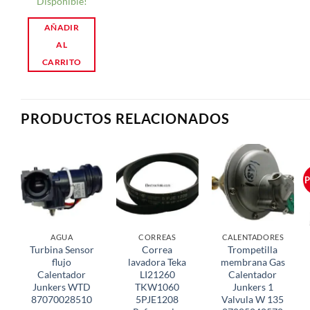
Disponible!
AÑADIR
AL
CARRITO
PRODUCTOS RELACIONADOS
P
AGUA
CORREAS
CALENTADORES
Turbina Sensor
Correa
Trompetilla
flujo
lavadora Teka
membrana Gas
Calentador
LI21260
Calentador
Junkers WTD
TKW1060
Junkers 1
87070028510
5PJE1208
Valvula W 135