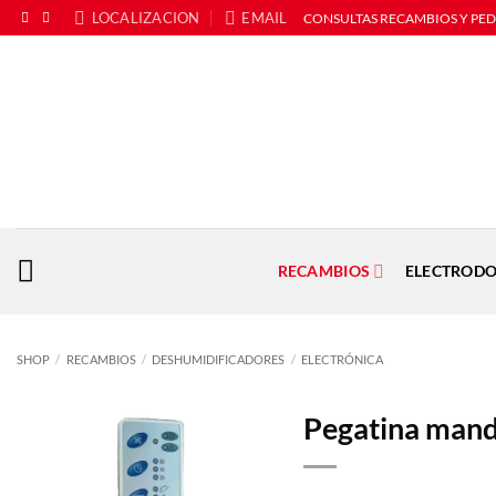
Saltar
LOCALIZACION
EMAIL
CONSULTAS RECAMBIOS Y PE
al
contenido
RECAMBIOS
ELECTRODO
SHOP
/
RECAMBIOS
/
DESHUMIDIFICADORES
/
ELECTRÓNICA
Pegatina mand