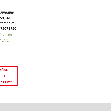
41021514
GIAS
53,54
€
120,00
€
ferencia:
Referencia:
072071920
41021514
Envío en
Express 24h
48/72h.
Disponible!
AÑADIR
AÑADIR
AL
AL
CARRITO
CARRITO