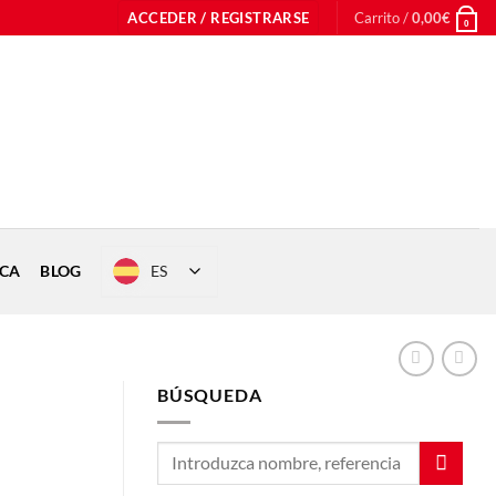
ACCEDER / REGISTRARSE
Carrito /
0,00
€
0
ES
ICA
BLOG
BÚSQUEDA
5