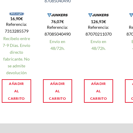
87085040490
16,90
€
76,07
€
126,93
€
Referencia:
Referencia:
Referencia:
Re
7313285579
87085040490
87070211070
87
Recíbelo entre
Envío en
Envío en
7-9 Días. Envío
48/72h.
48/72h.
directo
fabricante. No
se admite
devolución
AÑADIR
AÑADIR
AÑADIR
AL
AL
AL
CARRITO
CARRITO
CARRITO