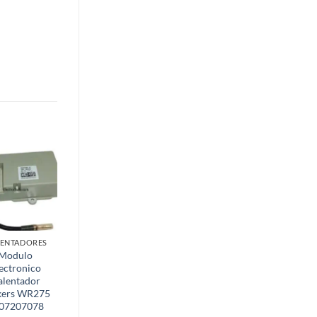
ENTADORES
LAVADORAS
Modulo
Modulo
ectronico
electronico
alentador
Lavadora
kers WR275
Candy
07207078
HNL7166 32K