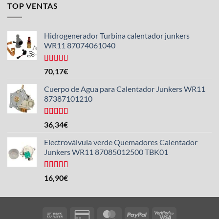
TOP VENTAS
Hidrogenerador Turbina calentador junkers
WR11 87074061040
Valorado
70,17
€
con
5.00
de
5
Cuerpo de Agua para Calentador Junkers WR11
87387101210
Valorado
36,34
€
con
4.50
de 5
Electroválvula verde Quemadores Calentador
Junkers WR11 87085012500 TBK01
Valorado
16,90
€
con
4.25
de 5
Bank
Credit
MasterCard
PayPal
Visa