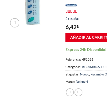
Valorado
2
2
reseñas
con
5.00
de
5 en base a
6,42
€
valoraciones
de clientes
AÑADIR AL CARRIT
Express 24h Disponible!
Referencia:
NP1026
Categorías:
RECAMBIOS
,
DE
Etiquetas:
Nuevo
,
Recambio Or
Marca:
Delonghi