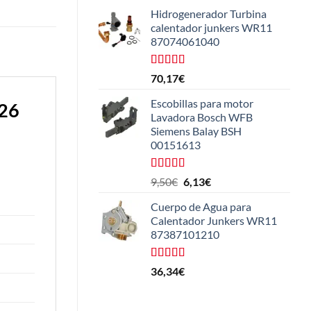
de 5
Hidrogenerador Turbina
calentador junkers WR11
87074061040
Valorado
70,17
€
con
5.00
de
5
Escobillas para motor
026
Lavadora Bosch WFB
Siemens Balay BSH
00151613
Valorado
El
El
9,50
€
6,13
€
con
5.00
de
precio
precio
5
Cuerpo de Agua para
original
actual
Calentador Junkers WR11
era:
es:
87387101210
9,50€.
6,13€.
Valorado
36,34
€
con
4.50
de 5