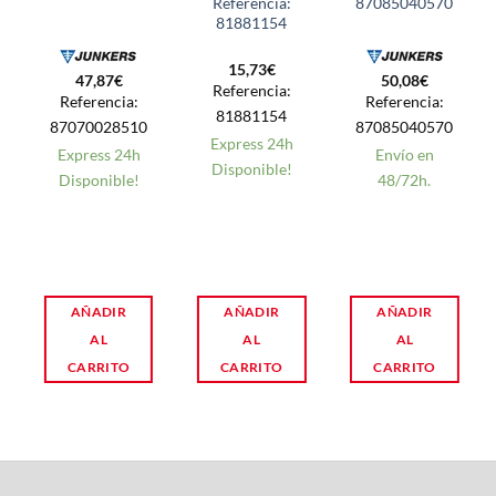
Referencia:
87085040570
81881154
15,73
€
47,87
€
50,08
€
Referencia:
Referencia:
Referencia:
81881154
87070028510
87085040570
Express 24h
Express 24h
Envío en
Disponible!
Disponible!
48/72h.
AÑADIR
AÑADIR
AÑADIR
AL
AL
AL
CARRITO
CARRITO
CARRITO