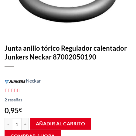
Junta anillo tórico Regulador calentador
Junkers Neckar 87002050190
Neckar
Valorado
2
2
reseñas
con
4.50
de 5 en
0,95
€
base a
valoraciones
Junta anillo tórico Regulador calentador Junkers Neckar 8700205019
de clientes
AÑADIR AL CARRITO
COMPRAR AHORA