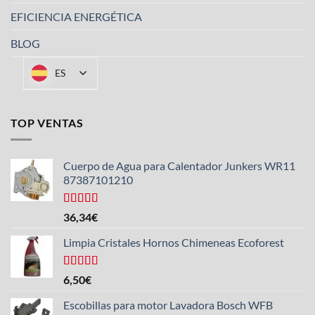
EFICIENCIA ENERGÉTICA
BLOG
ES
TOP VENTAS
Cuerpo de Agua para Calentador Junkers WR11
87387101210
Valorado
36,34
€
con
4.50
de 5
Limpia Cristales Hornos Chimeneas Ecoforest
Valorado
6,50
€
con
4.33
de 5
Escobillas para motor Lavadora Bosch WFB