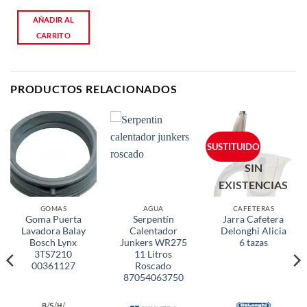
AÑADIR AL
CARRITO
PRODUCTOS RELACIONADOS
SUSTITUIDO
SIN
EXISTENCIAS
GOMAS
AGUA
CAFETERAS
Goma Puerta
Serpentín
Jarra Cafetera
Lavadora Balay
Calentador
Delonghi Alicia
Bosch Lynx
Junkers WR275
6 tazas
3TS7210
11 Litros
00361127
Roscado
87054063750