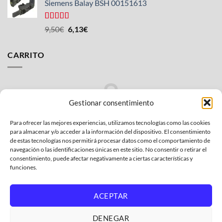
Siemens Balay BSH 00151613
Valorado
El
El
9,50
€
6,13
€
con
5.00
de
precio
precio
5
original
actual
CARRITO
era:
es:
9,50€.
6,13€.
Gestionar consentimiento
Para ofrecer las mejores experiencias, utilizamos tecnologías como las cookies
There are no products in the cart.
para almacenar y/o acceder a la información del dispositivo. El consentimiento
de estas tecnologías nos permitirá procesar datos como el comportamiento de
BACK TO STORE
navegación o las identificaciones únicas en este sitio. No consentir o retirar el
consentimiento, puede afectar negativamente a ciertas características y
funciones.
ACEPTAR
Bank
Credit
MasterCard
PayPal
Visa
DENEGAR