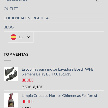
OUTLET
EFICIENCIA ENERGÉTICA
BLOG
ES
TOP VENTAS
Escobillas para motor Lavadora Bosch WFB
Siemens Balay BSH 00151613
Valorado
El
El
9,50
€
6,13
€
con
5.00
de
precio
precio
5
Limpia Cristales Hornos Chimeneas Ecoforest
original
actual
era:
es:
9,50€.
6,13€.
Valorado