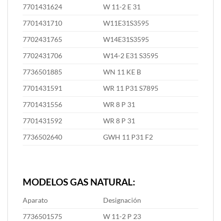
7701431624
W 11-2 E 31
7701431710
W11E31S3595
7702431765
W14E31S3595
7702431706
W14-2 E31 S3595
7736501885
WN 11 KE B
7701431591
WR 11 P31 S7895
7701431556
WR 8 P 31
7701431592
WR 8 P 31
7736502640
GWH 11 P31 F2
MODELOS GAS NATURAL:
Aparato
Designación
7736501575
W 11-2 P 23