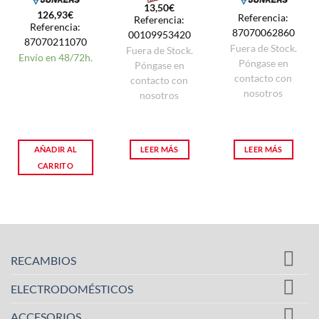
13,50
€
126,93
€
Referencia:
Referencia:
Referencia:
87070062860
00109953420
87070211070
Fuera de Stock.
Fuera de Stock.
Envío en 48/72h.
Póngase en
Póngase en
contacto con
contacto con
nosotros
nosotros
AÑADIR AL
LEER MÁS
LEER MÁS
CARRITO
RECAMBIOS
ELECTRODOMÉSTICOS
ACCESORIOS