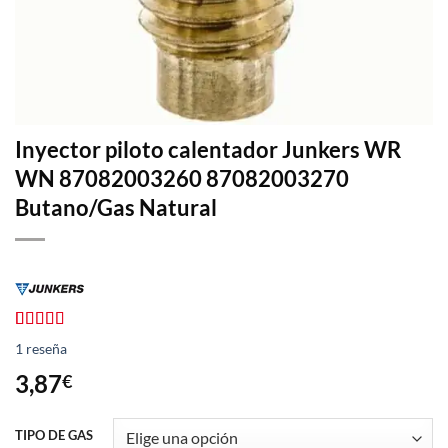
Inyector piloto calentador Junkers WR
WN 87082003260 87082003270
Butano/Gas Natural
Valorado
1
1
reseña
con
5.00
de
5 en base a
3,87
€
valoración
de un cliente
TIPO DE GAS