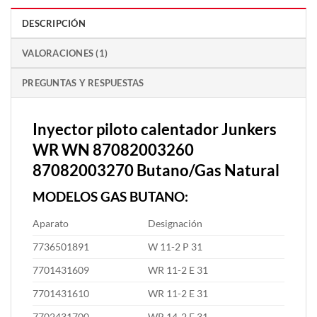
DESCRIPCIÓN
VALORACIONES (1)
PREGUNTAS Y RESPUESTAS
Inyector piloto calentador Junkers
WR WN 87082003260
87082003270 Butano/Gas Natural
MODELOS GAS BUTANO:
Aparato
Designación
7736501891
W 11-2 P 31
7701431609
WR 11-2 E 31
7701431610
WR 11-2 E 31
7702431700
WR 14-2 E 31