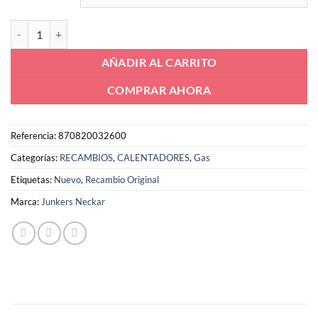
Inyector piloto calentador Junkers WR WN 87082003260 870820032
AÑADIR AL CARRITO
COMPRAR AHORA
Referencia:
870820032600
Categorías:
RECAMBIOS
,
CALENTADORES
,
Gas
Etiquetas:
Nuevo
,
Recambio Original
Marca:
Junkers Neckar