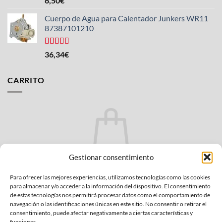
6,50
€
con
4.33
de 5
Cuerpo de Agua para Calentador Junkers WR11
87387101210
Valorado
36,34
€
con
4.50
de 5
CARRITO
No hay productos en el carrito.
Gestionar consentimiento
VOLVER A LA TIENDA
Para ofrecer las mejores experiencias, utilizamos tecnologías como las cookies
para almacenar y/o acceder a la información del dispositivo. El consentimiento
de estas tecnologías nos permitirá procesar datos como el comportamiento de
navegación o las identificaciones únicas en este sitio. No consentir o retirar el
consentimiento, puede afectar negativamente a ciertas características y
funciones.