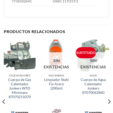
7736502641
GWH 11 P23 F2
PRODUCTOS RELACIONADOS
SUSTITUIDO
SIN
SIN
EXISTENCIAS
EXISTENCIAS
CALENTADORES
ENCIMERAS
AGUA
Cuerpo de Gas
Limpiador Stahl
Cuerpo de Agua
Calentador
Fix Acero
Calentador
Junkers WTD
(200ml)
Junkers
Minimaxx
87070062860
87070211070