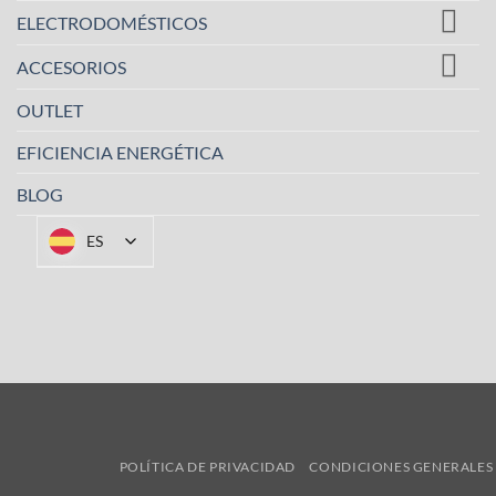
opciones
ELECTRODOMÉSTICOS
se
pueden
ACCESORIOS
elegir
OUTLET
en
la
EFICIENCIA ENERGÉTICA
página
de
BLOG
producto
ES
POLÍTICA DE PRIVACIDAD
CONDICIONES GENERALES