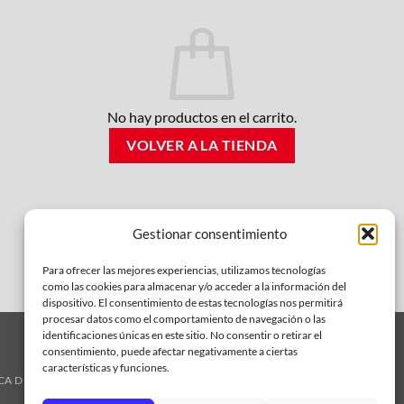
No hay productos en el carrito.
VOLVER A LA TIENDA
Gestionar consentimiento
Para ofrecer las mejores experiencias, utilizamos tecnologías
como las cookies para almacenar y/o acceder a la información del
dispositivo. El consentimiento de estas tecnologías nos permitirá
procesar datos como el comportamiento de navegación o las
identificaciones únicas en este sitio. No consentir o retirar el
consentimiento, puede afectar negativamente a ciertas
características y funciones.
CA DE COOKIES
GASTOS DE ENVÍO
QUIENES SOMOS