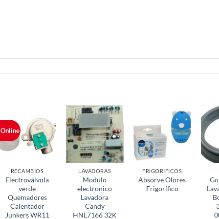
 Online
RECAMBIOS
LAVADORAS
FRIGORIFICOS
Electroválvula
Modulo
Absorve Olores
Go
verde
electronico
Frigorífico
Lav
Quemadores
Lavadora
B
Calentador
Candy
Junkers WR11
HNL7166 32K
0