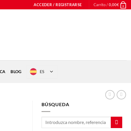
ACCEDER / REGISTRARSE
Carrito /
0,00
€
0
ES
ICA
BLOG
BÚSQUEDA