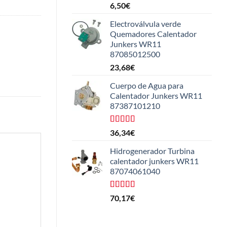
Valorado
6,50
€
con
4.33
de 5
Electroválvula verde
Quemadores Calentador
Junkers WR11
87085012500
23,68
€
Cuerpo de Agua para
Calentador Junkers WR11
87387101210
Valorado
36,34
€
con
4.50
de 5
Hidrogenerador Turbina
calentador junkers WR11
87074061040
Valorado
70,17
€
con
5.00
de
5