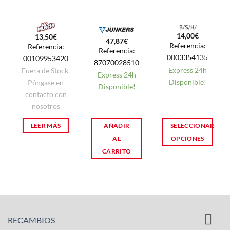
14,00
€
13,50
€
47,87
€
Referencia:
Referencia:
Referencia:
0003354135
00109953420
87070028510
Express 24h
Fuera de Stock.
Express 24h
Disponible!
Póngase en
Disponible!
contacto con
nosotros
LEER MÁS
AÑADIR
SELECCIONAR
AL
OPCIONES
CARRITO
Este
producto
tiene
múltiples
variantes.
RECAMBIOS
Las