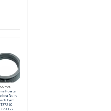
GOMAS
CALENTADORES
ma Puerta
Cuerpo de Gas
adora Balay
Calentador
osch Lynx
Junkers WTD
3TS7210
Minimaxx
0361127
87070211070