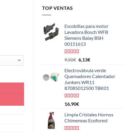
TOP VENTAS
Escobillas para motor
Lavadora Bosch WFB
Siemens Balay BSH
00151613
Valorado
El
El
9,50
€
6,13
€
con
5.00
de
precio
precio
5
Electroválvula verde
original
actual
dad
Quemadores Calentador
era:
es:
Junkers WR11
9,50€.
6,13€.
87085012500 TBK01
Valorado
16,90
€
con
4.25
de 5
Limpia Cristales Hornos
Chimeneas Ecoforest