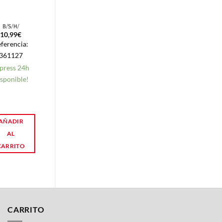
10,99
€
126,93
€
ferencia:
Referencia:
361127
87070211070
press 24h
Envío en
sponible!
48/72h.
AÑADIR
AÑADIR
AL
AL
CARRITO
CARRITO
CARRITO