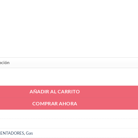
Natural Calentador Junkers WR/WRD 87082003210 / 87082003220 canti
AÑADIR AL CARRITO
COMPRAR AHORA
LENTADORES
,
Gas