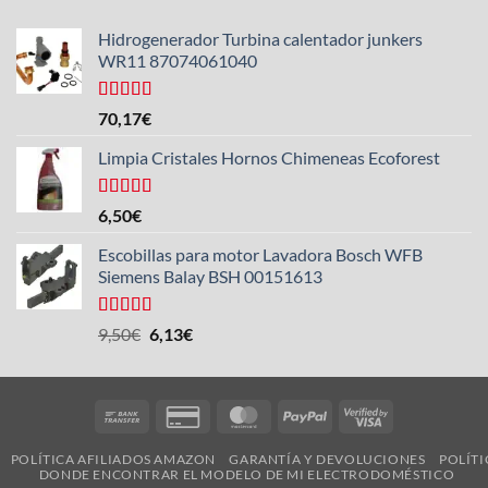
Hidrogenerador Turbina calentador junkers
WR11 87074061040
Valorado
70,17
€
con
5.00
de
5
Limpia Cristales Hornos Chimeneas Ecoforest
Valorado
6,50
€
con
4.33
de 5
Escobillas para motor Lavadora Bosch WFB
Siemens Balay BSH 00151613
Valorado
El
El
9,50
€
6,13
€
con
5.00
de
precio
precio
5
original
actual
era:
es:
Bank
Credit
MasterCard
PayPal
Visa
9,50€.
6,13€.
Transfer
Card
2
POLÍTICA AFILIADOS AMAZON
GARANTÍA Y DEVOLUCIONES
POLÍTI
2
DONDE ENCONTRAR EL MODELO DE MI ELECTRODOMÉSTICO