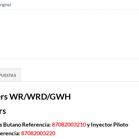
iginal
PUESTAS
unkers WR/WRD/GWH
rs
as Butano Referencia:
87082003210
y Inyector Piloto
erencia:
87082003220