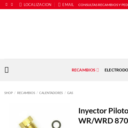
Saltar
LOCALIZACION
EMAIL
CONSULTAS RECAMBIOS Y PE
al
contenido
RECAMBIOS
ELECTRODO
SHOP
/
RECAMBIOS
/
CALENTADORES
/
GAS
Inyector Pilot
WR/WRD 8708