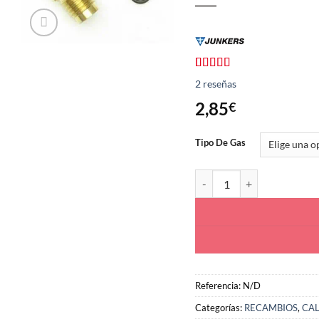
Valorado
2
2
reseñas
con
4.00
de 5 en
2,85
€
base a
valoraciones
de
Tipo De Gas
clientes
Inyector Piloto Butano / 
Referencia:
N/D
Categorías:
RECAMBIOS
,
CA