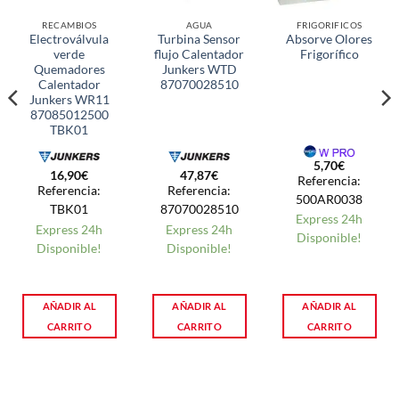
RECAMBIOS
AGUA
FRIGORIFICOS
Electroválvula
Turbina Sensor
Absorve Olores
verde
flujo Calentador
Frigorífico
Quemadores
Junkers WTD
Calentador
87070028510
Junkers WR11
87085012500
TBK01
5,70
€
16,90
€
47,87
€
Referencia:
Referencia:
Referencia:
500AR0038
TBK01
87070028510
Express 24h
Express 24h
Express 24h
Disponible!
Disponible!
Disponible!
AÑADIR AL
AÑADIR AL
AÑADIR AL
CARRITO
CARRITO
CARRITO