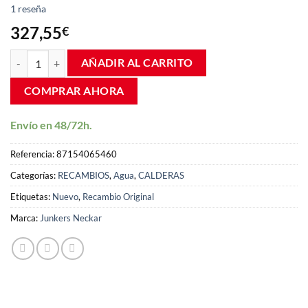
Valorado
1
1
reseña
con
5.00
de
5 en base a
327,55
€
valoración
de un cliente
Intercambiador caldera Junkers ZWA24 87154065460 cantidad
AÑADIR AL CARRITO
COMPRAR AHORA
Envío en 48/72h.
Referencia:
87154065460
Categorías:
RECAMBIOS
,
Agua
,
CALDERAS
Etiquetas:
Nuevo
,
Recambio Original
Marca:
Junkers Neckar