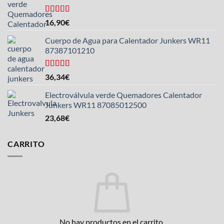
Valorado
16,90
€
con
4.25
de 5
Cuerpo de Agua para Calentador Junkers WR11
87387101210
Valorado
36,34
€
con
4.50
de 5
Electroválvula verde Quemadores Calentador
Junkers WR11 87085012500
23,68
€
CARRITO
No hay productos en el carrito.