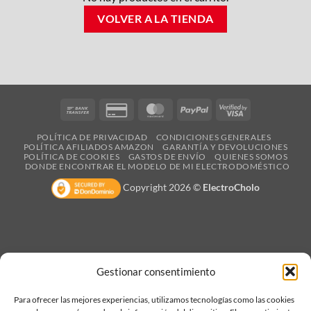
VOLVER A LA TIENDA
Bank
Credit
MasterCard
PayPal
Visa
Transfer
Card
2
POLÍTICA DE PRIVACIDAD
CONDICIONES GENERALES
2
POLÍTICA AFILIADOS AMAZON
GARANTÍA Y DEVOLUCIONES
POLÍTICA DE COOKIES
GASTOS DE ENVÍO
QUIENES SOMOS
DONDE ENCONTRAR EL MODELO DE MI ELECTRODOMÉSTICO
Copyright 2026 ©
ElectroCholo
Gestionar consentimiento
Para ofrecer las mejores experiencias, utilizamos tecnologías como las cookies