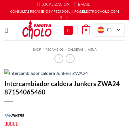
Saltar
LOCALIZACION
EMAIL
al
CONSULTAS RECAMBIOS Y PEDIDOS : INFO@ELECTROCHOLO.COM
contenido
ES
0
SHOP
/
RECAMBIOS
/
CALDERAS
/
AGUA
Intercambiador caldera Junkers ZWA24
87154065460