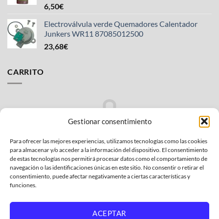
Valorado
6,50
€
con
4.33
de 5
Electroválvula verde Quemadores Calentador
Junkers WR11 87085012500
23,68
€
CARRITO
Gestionar consentimiento
Para ofrecer las mejores experiencias, utilizamos tecnologías como las cookies
No hay productos en el carrito.
para almacenar y/o acceder a la información del dispositivo. El consentimiento
de estas tecnologías nos permitirá procesar datos como el comportamiento de
VOLVER A LA TIENDA
navegación o las identificaciones únicas en este sitio. No consentir o retirar el
consentimiento, puede afectar negativamente a ciertas características y
funciones.
ACEPTAR