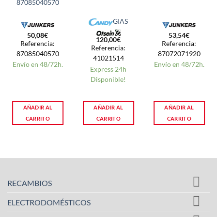
87085040570
GIAS
50,08
€
53,54
€
120,00
€
Referencia:
Referencia:
Referencia:
87085040570
87072071920
41021514
Envío en 48/72h.
Envío en 48/72h.
Express 24h
Disponible!
AÑADIR AL
AÑADIR AL
AÑADIR AL
CARRITO
CARRITO
CARRITO
RECAMBIOS
ELECTRODOMÉSTICOS