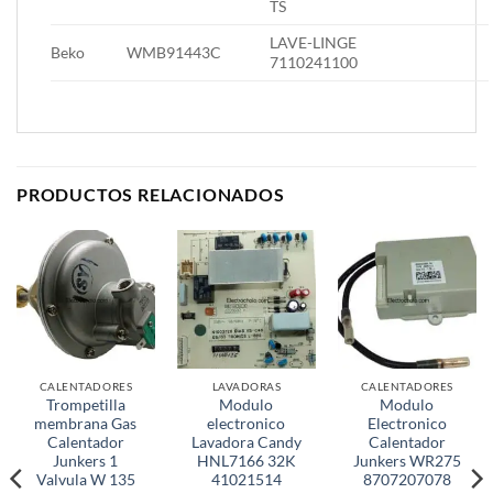
TS
LAVE-LINGE
Beko
WMB91443C
7110241100
PRODUCTOS RELACIONADOS
CALENTADORES
LAVADORAS
CALENTADORES
Trompetilla
Modulo
Modulo
membrana Gas
electronico
Electronico
Calentador
Lavadora Candy
Calentador
Junkers 1
HNL7166 32K
Junkers WR275
Valvula W 135
41021514
8707207078