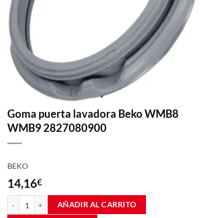
Goma puerta lavadora Beko WMB8
WMB9 2827080900
BEKO
14,16
€
Goma puerta lavadora Beko WMB8 WMB9 2827080900 cantidad
AÑADIR AL CARRITO