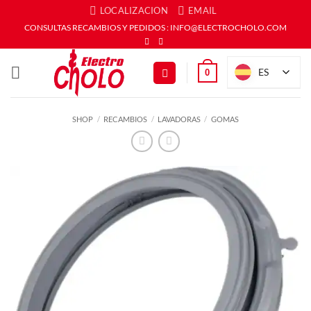
Saltar
LOCALIZACION
EMAIL
al
CONSULTAS RECAMBIOS Y PEDIDOS : INFO@ELECTROCHOLO.COM
contenido
ES
0
SHOP
/
RECAMBIOS
/
LAVADORAS
/
GOMAS