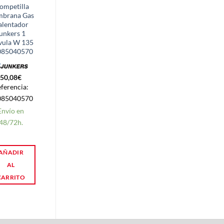
ompetilla
Maneta puerta
brana Gas
frigorífico
alentador
Balay 3FS3641
unkers 1
F6523E
vula W 135
00093613
085040570
7,10
€
50,08
€
Referencia:
ferencia:
093613
085040570
Express 24h
Envío en
Disponible!
48/72h.
AÑADIR
AÑADIR
AL
AL
CARRITO
CARRITO