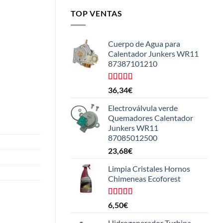
TOP VENTAS
Cuerpo de Agua para
Calentador Junkers WR11
87387101210
Valorado
36,34
€
con
4.50
de 5
Electroválvula verde
Quemadores Calentador
Junkers WR11
87085012500
23,68
€
Limpia Cristales Hornos
Chimeneas Ecoforest
Valorado
6,50
€
con
4.33
de 5
Hidrogenerador Turbina