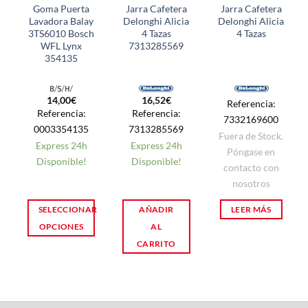
Goma Puerta
Jarra Cafetera
Jarra Cafetera
Lavadora Balay
Delonghi Alicia
Delonghi Alicia
3TS6010 Bosch
4 Tazas
4 Tazas
WFL Lynx
7313285569
354135
14,00
€
16,52
€
Referencia:
Referencia:
Referencia:
7332169600
0003354135
7313285569
Fuera de Stock.
Express 24h
Express 24h
Póngase en
Disponible!
Disponible!
contacto con
nosotros
SELECCIONAR
AÑADIR
LEER MÁS
OPCIONES
AL
CARRITO
Este
producto
tiene