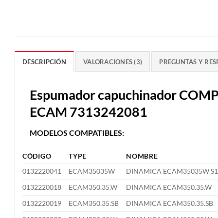
DESCRIPCIÓN
VALORACIONES (3)
PREGUNTAS Y RES
Espumador capuchinador COMPL
ECAM 7313242081
MODELOS COMPATIBLES:
CÓDIGO
TYPE
NOMBRE
0132220041
ECAM35035W
DINAMICA ECAM35035W S1
0132220018
ECAM350.35.W
DINAMICA ECAM350.35.W
0132220019
ECAM350.35.SB
DINAMICA ECAM350.35.SB