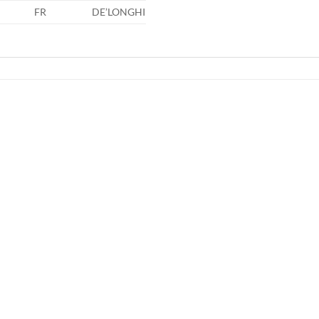
FR
DE’LONGHI