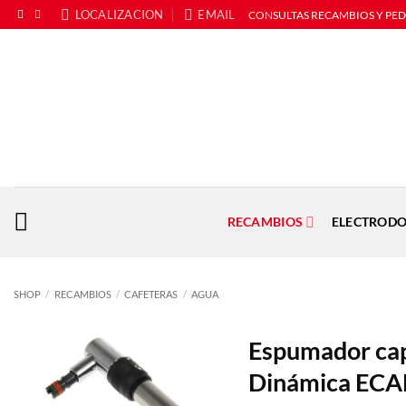
Saltar
LOCALIZACION
EMAIL
CONSULTAS RECAMBIOS Y PE
al
contenido
RECAMBIOS
ELECTRODO
SHOP
/
RECAMBIOS
/
CAFETERAS
/
AGUA
Espumador cap
Dinámica EC