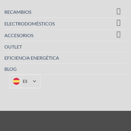
múltiples
variantes.
RECAMBIOS
Las
opciones
ELECTRODOMÉSTICOS
se
pueden
ACCESORIOS
elegir
OUTLET
en
la
EFICIENCIA ENERGÉTICA
página
de
BLOG
producto
ES