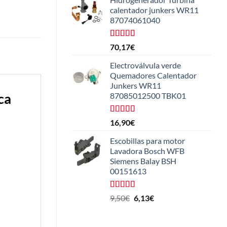
calentador junkers WR11
87074061040
Valorado
70,17
€
con
5.00
de
5
Electroválvula verde
Quemadores Calentador
Junkers WR11
ca
87085012500 TBK01
Valorado
16,90
€
con
4.25
de 5
Escobillas para motor
Lavadora Bosch WFB
Siemens Balay BSH
00151613
Valorado
El
El
9,50
€
6,13
€
con
5.00
de
precio
precio
5
original
actual