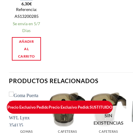
6,30
€
Referencia:
AS13200285
Se envía en 5/7
Dias
AÑADIR
AL
CARRITO
PRODUCTOS RELACIONADOS
Precio Exclusivo Pedidos Online
Precio Exclusivo Pedidos Online
SUSTITUIDO
SIN
EXISTENCIAS
GOMAS
CAFETERAS
CAFETERAS