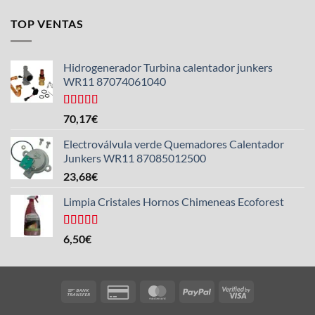
TOP VENTAS
Hidrogenerador Turbina calentador junkers
WR11 87074061040
Valorado
70,17
€
con
5.00
de
5
Electroválvula verde Quemadores Calentador
Junkers WR11 87085012500
23,68
€
Limpia Cristales Hornos Chimeneas Ecoforest
Valorado
6,50
€
con
4.33
de 5
Bank
Credit
MasterCard
PayPal
Visa
Transfer
Card
2