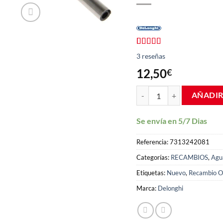
Valorado
3
3
reseñas
con
4.67
de
5 en base a
12,50
€
valoraciones
de clientes
Espumador capuchinador le
AÑADIR
Se envía en 5/7 Dias
Referencia:
7313242081
Categorías:
RECAMBIOS
,
Agu
Etiquetas:
Nuevo
,
Recambio Or
Marca:
Delonghi