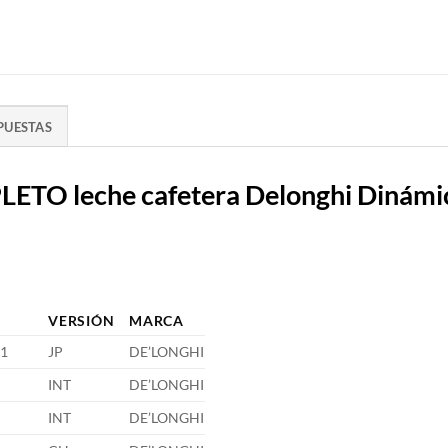
PUESTAS
ETO leche cafetera Delonghi Dinámi
VERSIÓN
MARCA
1
JP
DE’LONGHI
INT
DE’LONGHI
INT
DE’LONGHI