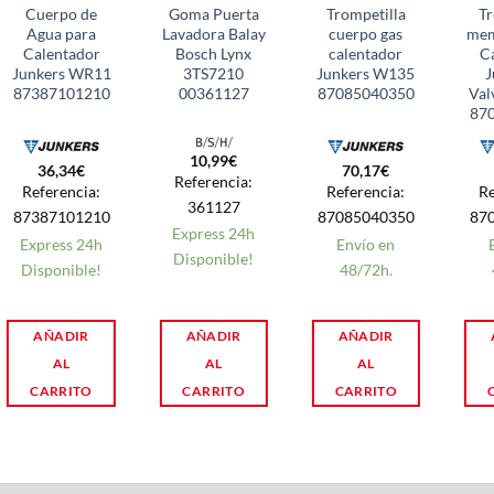
Cuerpo de
Goma Puerta
Trompetilla
Tr
Agua para
Lavadora Balay
cuerpo gas
mem
Calentador
Bosch Lynx
calentador
C
Junkers WR11
3TS7210
Junkers W135
J
87387101210
00361127
87085040350
Val
87
10,99
€
36,34
€
70,17
€
Referencia:
Referencia:
Referencia:
Re
361127
87387101210
87085040350
87
Express 24h
Express 24h
Envío en
Disponible!
Disponible!
48/72h.
AÑADIR
AÑADIR
AÑADIR
AL
AL
AL
CARRITO
CARRITO
CARRITO