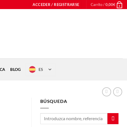
ACCEDER / REGISTRARSE
Carrito /
0,00
€
0
ES
ICA
BLOG
BÚSQUEDA