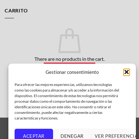
CARRITO
There are no products in the cart.
BACK TO STORE
Gestionar consentimiento
Para ofrecer las mejores experiencias, utilizamos tecnologías
como las cookies para almacenar y/o acceder a la información del
dispositivo. El consentimiento de estas tecnologías nos permitirá
procesar datos como el comportamiento de navegación o las
identificaciones únicas en este sitio. No consentir o retirar el
consentimiento, puede afectar negativamente a ciertas
características y funciones.
ACEPTAR
DENEGAR
VER PREFERENCIA