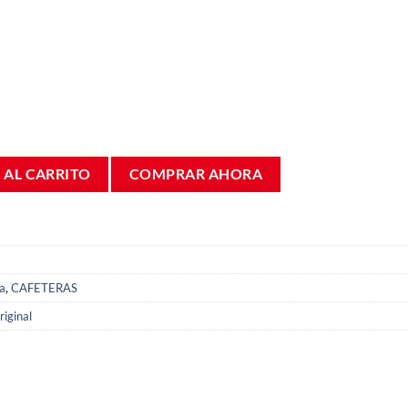
che cafetera Delonghi Dinámica ECAM 7313242081 cantidad
 AL CARRITO
COMPRAR AHORA
a
,
CAFETERAS
iginal