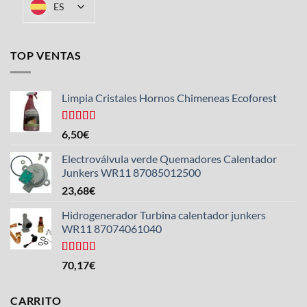
ES
TOP VENTAS
Limpia Cristales Hornos Chimeneas Ecoforest
Valorado
6,50
€
con
4.33
de 5
Electroválvula verde Quemadores Calentador
Junkers WR11 87085012500
23,68
€
Hidrogenerador Turbina calentador junkers
WR11 87074061040
Valorado
70,17
€
con
5.00
de
5
CARRITO