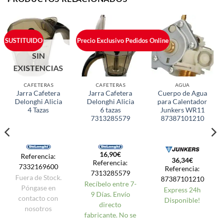
SUSTITUIDO
Precio Exclusivo Pedidos Online
SIN
EXISTENCIAS
CAFETERAS
CAFETERAS
AGUA
Jarra Cafetera
Jarra Cafetera
Cuerpo de Agua
Delonghi Alicia
Delonghi Alicia
para Calentador
4 Tazas
6 tazas
Junkers WR11
7313285579
87387101210
16,90
€
Referencia:
36,34
€
Referencia:
7332169600
Referencia:
7313285579
Fuera de Stock.
87387101210
Recíbelo entre 7-
Póngase en
Express 24h
9 Días. Envío
contacto con
Disponible!
directo
nosotros
fabricante. No se