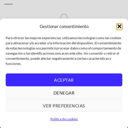
Gestionar consentimiento
Para ofrecer las mejores experiencias, utilizamos tecnologías como las cookies
No hay productos en el carrito.
para almacenar y/o acceder a la información del dispositivo. El consentimiento
de estas tecnologías nos permitirá procesar datos como el comportamiento de
VOLVER A LA TIENDA
navegación o las identificaciones únicas en este sitio. No consentir o retirar el
consentimiento, puede afectar negativamente a ciertas características y
funciones.
ACEPTAR
Bank
Credit
MasterCard
PayPal
Visa
DENEGAR
Transfer
Card
2
POLÍTICA DE PRIVACIDAD
CONDICIONES GENERALES
2
POLÍTICA AFILIADOS AMAZON
GARANTÍA Y DEVOLUCIONES
VER PREFERENCIAS
POLÍTICA DE COOKIES
GASTOS DE ENVÍO
QUIENES SOMOS
DONDE ENCONTRAR EL MODELO DE MI ELECTRODOMÉSTICO
Política de cookies
Copyright 2026 ©
ElectroCholo