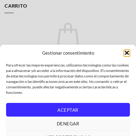
CARRITO
No hay productos en el carrito.
Gestionar consentimiento
VOLVER A LA TIENDA
Para ofrecer las mejores experiencias, utilizamos tecnologías como las cookies
para almacenar y/o acceder a la información del dispositivo. El consentimiento
de estas tecnologías nos permitirá procesar datos como el comportamiento de
navegación o las identificaciones únicas en este sitio. No consentir o retirar el
consentimiento, puede afectar negativamente a ciertas características y
funciones.
Bank
Credit
MasterCard
PayPal
Visa
Transfer
Card
2
ACEPTAR
POLÍTICA DE PRIVACIDAD
CONDICIONES GENERALES
2
POLÍTICA AFILIADOS AMAZON
GARANTÍA Y DEVOLUCIONES
POLÍTICA DE COOKIES
GASTOS DE ENVÍO
QUIENES SOMOS
DENEGAR
DONDE ENCONTRAR EL MODELO DE MI ELECTRODOMÉSTICO
Copyright 2026 ©
ElectroCholo