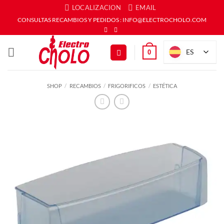
Saltar
LOCALIZACION
EMAIL
al
CONSULTAS RECAMBIOS Y PEDIDOS : INFO@ELECTROCHOLO.COM
contenido
ES
0
SHOP
/
RECAMBIOS
/
FRIGORIFICOS
/
ESTÉTICA