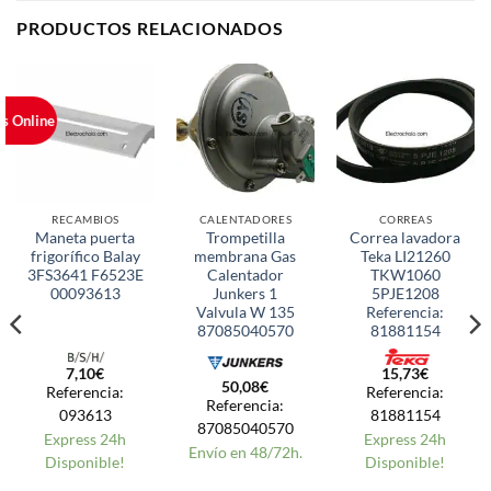
PRODUCTOS RELACIONADOS
os Online
RECAMBIOS
CALENTADORES
CORREAS
Maneta puerta
Trompetilla
Correa lavadora
frigorífico Balay
membrana Gas
Teka LI21260
3FS3641 F6523E
Calentador
TKW1060
00093613
Junkers 1
5PJE1208
Valvula W 135
Referencia:
87085040570
81881154
7,10
€
15,73
€
50,08
€
Referencia:
Referencia:
Referencia:
093613
81881154
87085040570
Express 24h
Express 24h
Envío en 48/72h.
Disponible!
Disponible!