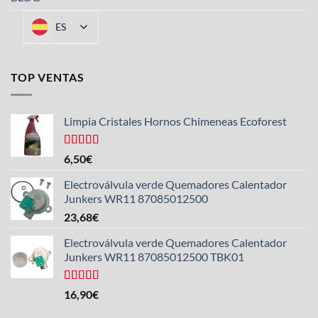
ES
TOP VENTAS
Limpia Cristales Hornos Chimeneas Ecoforest
Valorado
6,50
€
con
4.33
de 5
Electroválvula verde Quemadores Calentador
Junkers WR11 87085012500
23,68
€
Electroválvula verde Quemadores Calentador
Junkers WR11 87085012500 TBK01
Valorado
16,90
€
con
4.25
de 5