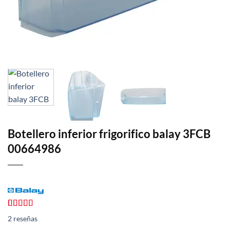
Botellero inferior frigorifico balay 3FCB
00664986
Valorado
2
2
reseñas
con
4.50