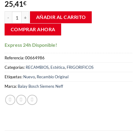
de 5 en
25,41
€
base a
valoraciones
Botellero inferior frigorifico balay 3FCB 00664986 cantidad
de clientes
AÑADIR AL CARRITO
COMPRAR AHORA
Express 24h Disponible!
Referencia:
00664986
Categorías:
RECAMBIOS
,
Estética
,
FRIGORIFICOS
Etiquetas:
Nuevo
,
Recambio Original
Marca:
Balay Bosch Siemens Neff