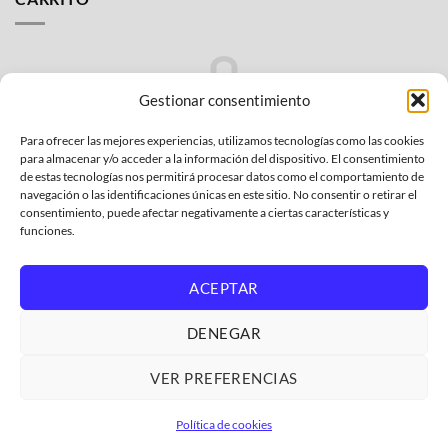
era:
es:
9,50€.
6,13€.
Gestionar consentimiento
Para ofrecer las mejores experiencias, utilizamos tecnologías como las cookies
No hay productos en el carrito.
para almacenar y/o acceder a la información del dispositivo. El consentimiento
de estas tecnologías nos permitirá procesar datos como el comportamiento de
VOLVER A LA TIENDA
navegación o las identificaciones únicas en este sitio. No consentir o retirar el
consentimiento, puede afectar negativamente a ciertas características y
funciones.
ACEPTAR
Bank
Credit
MasterCard
PayPal
Visa
DENEGAR
Transfer
Card
2
POLÍTICA DE PRIVACIDAD
CONDICIONES GENERALES
2
POLÍTICA AFILIADOS AMAZON
GARANTÍA Y DEVOLUCIONES
VER PREFERENCIAS
POLÍTICA DE COOKIES
GASTOS DE ENVÍO
QUIENES SOMOS
DONDE ENCONTRAR EL MODELO DE MI ELECTRODOMÉSTICO
Política de cookies
Copyright 2026 ©
ElectroCholo