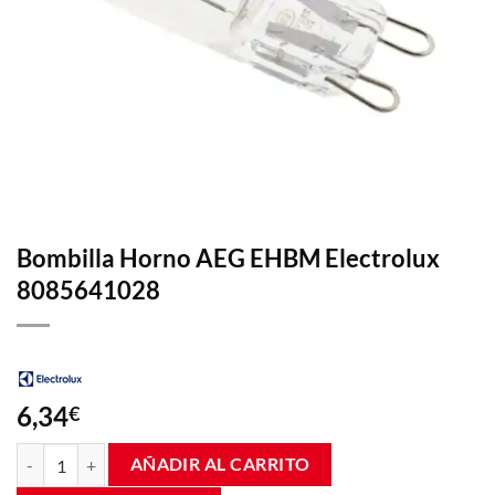
Bombilla Horno AEG EHBM Electrolux
8085641028
6,34
€
Bombilla Horno AEG EHBM Electrolux 8085641028 cantidad
AÑADIR AL CARRITO