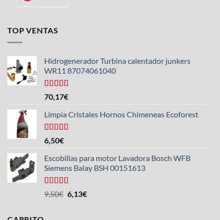
TOP VENTAS
Hidrogenerador Turbina calentador junkers
WR11 87074061040
Valorado
70,17
€
con
5.00
de
5
Limpia Cristales Hornos Chimeneas Ecoforest
Valorado
6,50
€
con
4.33
de 5
Escobillas para motor Lavadora Bosch WFB
Siemens Balay BSH 00151613
Valorado
El
El
9,50
€
6,13
€
con
5.00
de
precio
precio
5
original
actual
CARRITO