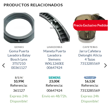
PRODUCTOS RELACIONADOS
Precio Exclusivo Pedidos
GOMAS
LAVADORAS
CAFETERAS
Goma Puerta
Maneta Puerta
Jarra Cafetera
Lavadora Balay
Lavadora
Delonghi Alicia
Bosch Lynx
Siemens
4 Tazas
3TS7210
WXL1260EE
7313285569
00361127
00647424
10,99
€
23,00
€
16,52
€
Referencia:
Referencia:
Referencia:
361127
00647424
7313285569
Express 24h
Envío en 48/72h.
Express 24h
Disponible!
Disponible!