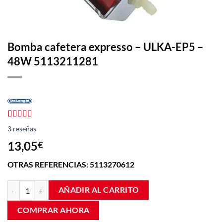
Bomba cafetera expresso – ULKA-EP5 –
48W 5113211281
Valorado
3
3
reseñas
con
4.00
de 5 en
13,05
€
base a
valoraciones
OTRAS REFERENCIAS: 5113270612
de
clientes
Bomba cafetera expresso - ULKA-EP5 - 48W 5113211281 cantidad
AÑADIR AL CARRITO
COMPRAR AHORA