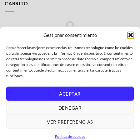
CARRITO
era:
es:
9,50€.
6,13€.
Gestionar consentimiento
Para ofrecer las mejores experiencias, utilizamos tecnologías como las cookies
No hay productos en el carrito.
para almacenar y/o acceder a la información del dispositivo. El consentimiento
de estas tecnologías nos permitirá procesar datos como el comportamiento de
VOLVER A LA TIENDA
navegación o las identificaciones únicas en este sitio. No consentir o retirar el
consentimiento, puede afectar negativamente a ciertas características y
funciones.
ACEPTAR
Bank
Credit
MasterCard
PayPal
Visa
DENEGAR
Transfer
Card
2
POLÍTICA DE PRIVACIDAD
CONDICIONES GENERALES
2
POLÍTICA AFILIADOS AMAZON
GARANTÍA Y DEVOLUCIONES
VER PREFERENCIAS
POLÍTICA DE COOKIES
GASTOS DE ENVÍO
QUIENES SOMOS
DONDE ENCONTRAR EL MODELO DE MI ELECTRODOMÉSTICO
Política de cookies
Copyright 2026 ©
ElectroCholo