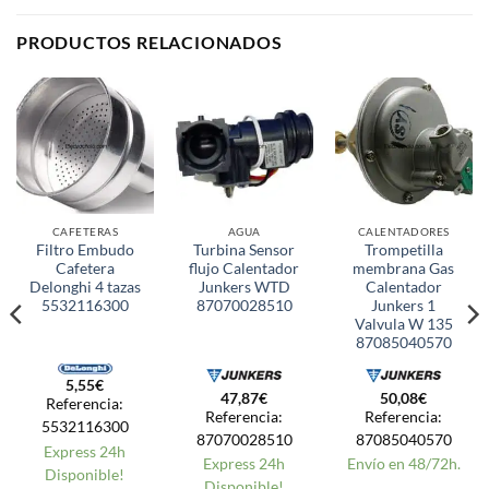
PRODUCTOS RELACIONADOS
CAFETERAS
AGUA
CALENTADORES
Filtro Embudo
Turbina Sensor
Trompetilla
Cafetera
flujo Calentador
membrana Gas
Delonghi 4 tazas
Junkers WTD
Calentador
5532116300
87070028510
Junkers 1
Valvula W 135
87085040570
5,55
€
47,87
€
50,08
€
Referencia:
Referencia:
Referencia:
5532116300
87070028510
87085040570
Express 24h
Express 24h
Envío en 48/72h.
Disponible!
Disponible!