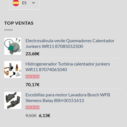
ES
TOP VENTAS
Electroválvula verde Quemadores Calentador
Junkers WR11 87085012500
23,68
€
Hidrogenerador Turbina calentador junkers
WR11 87074061040
Valorado
70,17
€
con
5.00
de
5
Escobillas para motor Lavadora Bosch WFB
Siemens Balay BSH 00151613
Valorado
El
El
9,50
€
6,13
€
con
5.00
de
precio
precio
5
original
actual