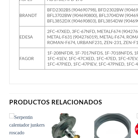
BFD2302BS (904690798), BFD2302BW (90469
BRANDT
BFL3702BW (904690800), BFL3704DW (90469
BFL3852DX (904690803), BFL3854DW (9046908
2FC-47XED, 3FC-67NFD, METALF674 (9042760
EDESA
METAL-F631 (904276019), METAL-F674, RO
ROMAN-F674, URBANF231, ZEN-231, ZEN-F18
1F-208NFDR, 1F-7017NFDS, 1F-7018NFDS, 1
FAGOR
1FC-41EV, 1FC-47CXED, 1FC-47ED, 1FC-47EV,
1FC-47PIED, 1FC-47PIEV, 1FC-47PNED, 1FC-
PRODUCTOS RELACIONADOS
P