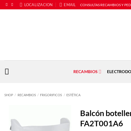
Saltar
LOCALIZACION
EMAIL
CONSULTAS RECAMBIOS Y PE
al
contenido
RECAMBIOS
ELECTRODO
SHOP
/
RECAMBIOS
/
FRIGORIFICOS
/
ESTÉTICA
Balcón boteller
FA2T001A6