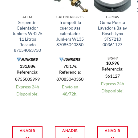
AGUA
CALENTADORES
GOMAS
Serpentín
Trompetilla
Goma Puerta
Calentador
cuerpo gas
Lavadora Balay
Junkers WR275
calentador
Bosch Lynx
11 Litros
Junkers W135
3TS7210
Roscado
87085040350
00361127
87054063750
10,99
€
131,88
€
70,17
€
Referencia:
Referencia:
Referencia:
361127
8755005999
87085040350
Express 24h
Express 24h
Envío en
Disponible!
Disponible!
48/72h.
AÑADIR
AÑADIR
AÑADIR