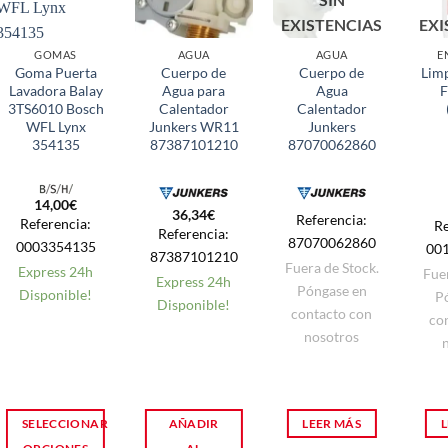
EXISTENCIAS
EXI
GOMAS
AGUA
AGUA
E
Goma Puerta
Cuerpo de
Cuerpo de
Limp
Lavadora Balay
Agua para
Agua
F
3TS6010 Bosch
Calentador
Calentador
WFL Lynx
Junkers WR11
Junkers
354135
87387101210
87070062860
14,00
€
36,34
€
Referencia:
Referencia:
Re
Referencia:
87070062860
0003354135
00
87387101210
Fuera de Stock.
Express 24h
Fue
Express 24h
Póngase en
Disponible!
P
Disponible!
contacto con
co
nosotros
SELECCIONAR
AÑADIR
LEER MÁS
L