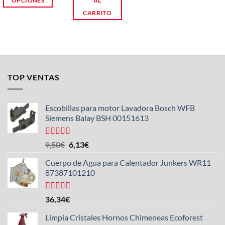
OPCIONES
AL
CARRITO
Este
producto
tiene
múltiples
variantes.
TOP VENTAS
Las
opciones
se
Escobillas para motor Lavadora Bosch WFB
Siemens Balay BSH 00151613
pueden
elegir
en
Valorado
El
El
9,50
€
6,13
€
con
5.00
de
la
precio
precio
5
Cuerpo de Agua para Calentador Junkers WR11
página
original
actual
87387101210
era:
es:
de
9,50€.
6,13€.
producto
Valorado
36,34
€
con
4.50
de 5
Limpia Cristales Hornos Chimeneas Ecoforest