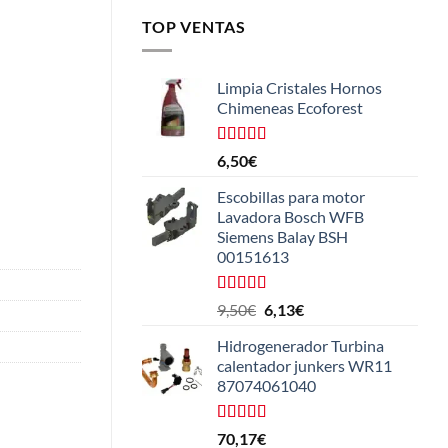
TOP VENTAS
Limpia Cristales Hornos
Chimeneas Ecoforest
Valorado
6,50
€
con
4.33
de 5
Escobillas para motor
Lavadora Bosch WFB
Siemens Balay BSH
00151613
Valorado
El
El
9,50
€
6,13
€
con
5.00
de
precio
precio
5
Hidrogenerador Turbina
original
actual
calentador junkers WR11
era:
es:
87074061040
9,50€.
6,13€.
Valorado
70,17
€