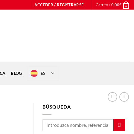
ACCEDER / REGISTRARSE
Carrito /
0,00
€
0
ES
ICA
BLOG
BÚSQUEDA