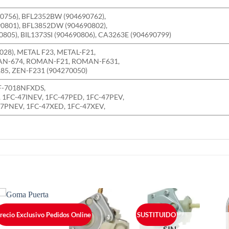
0756), BFL2352BW (904690762),
0801), BFL3852DW (904690802),
05), BIL1373SI (904690806), CA3263E (904690799)
28), METAL F23, METAL-F21,
MAN-674, ROMAN-F21, ROMAN-F631,
5, ZEN-F231 (904270050)
F-7018NFXDS,
 1FC-47INEV, 1FC-47PED, 1FC-47PEV,
47PNEV, 1FC-47XED, 1FC-47XEV,
recio Exclusivo Pedidos Online
SUSTITUIDO
SIN