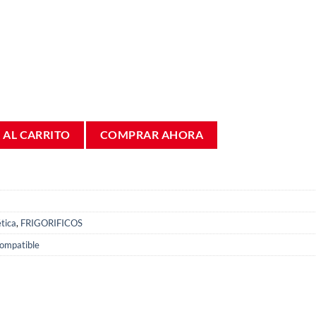
rigorífico Fagor FC67 FA2T001A6 cantidad
 AL CARRITO
COMPRAR AHORA
tica
,
FRIGORIFICOS
ompatible