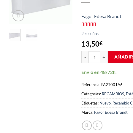
Fagor Edesa Brandt
Valorado
2
2
reseñas
con
4.00
de 5 en
13,50
€
base a
valoraciones
Balcón botellero inferior f
de
AÑADIR
clientes
Envío en 48/72h.
Referencia:
FA2T001A6
Categorías:
RECAMBIOS
,
Esté
Etiquetas:
Nuevo
,
Recambio C
Marca:
Fagor Edesa Brandt