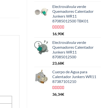
con
5.00
de
5
Electroválvula verde
Quemadores Calentador
Junkers WR11
87085012500 TBK01
Valorado
16,90
€
con
4.25
de 5
Electroválvula verde
Quemadores Calentador
Junkers WR11
87085012500
23,68
€
Cuerpo de Agua para
Calentador Junkers WR11
87387101210
Valorado
36,34
€
con
4.50
de 5