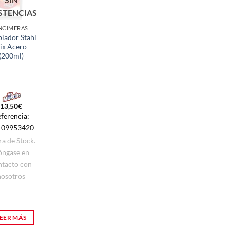
STENCIAS
NCIMERAS
CAFETERAS
iador Stahl
Jarra Cafetera
ix Acero
Delonghi Alicia
(200ml)
6 tazas
7313285579
16,90
€
13,50
€
Referencia:
ferencia:
7313285579
109953420
Recíbelo entre
ra de Stock.
7-9 Días. Envío
óngase en
directo
ntacto con
fabricante. No
nosotros
se admite
devolución
EER MÁS
AÑADIR