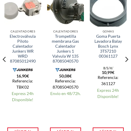
CALENTADORES
CALENTADORES
GOMAS
Electroválvula
Trompetilla
Goma Puerta
Piloto
membrana Gas
Lavadora Balay
Calentador
Calentador
Bosch Lynx
Junkers WR
Junkers 1
3TS7210
WRD
Valvula W 135
00361127
87085012490
87085040570
10,99
€
16,90
€
50,08
€
Referencia:
Referencia:
Referencia:
361127
TBK02
87085040570
Express 24h
Express 24h
Envío en 48/72h.
Disponible!
Disponible!