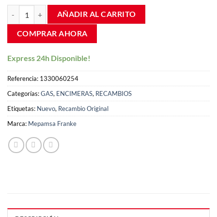
de clientes
Aro difusor mediano semirápido cocina gas franke teka 60mm 13300
AÑADIR AL CARRITO
COMPRAR AHORA
Express 24h Disponible!
Referencia:
1330060254
Categorías:
GAS
,
ENCIMERAS
,
RECAMBIOS
Etiquetas:
Nuevo
,
Recambio Original
Marca:
Mepamsa Franke