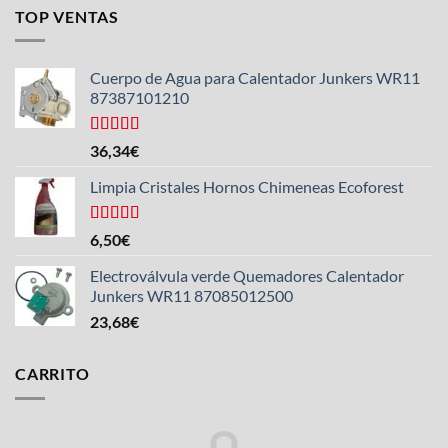
TOP VENTAS
Cuerpo de Agua para Calentador Junkers WR11
87387101210
Valorado
36,34
€
con
4.50
de 5
Limpia Cristales Hornos Chimeneas Ecoforest
Valorado
6,50
€
con
4.33
de 5
Electroválvula verde Quemadores Calentador
Junkers WR11 87085012500
23,68
€
CARRITO