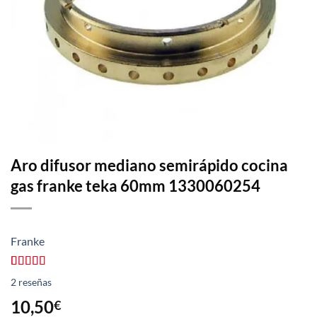
Aro difusor mediano semirápido cocina
gas franke teka 60mm 1330060254
Franke
Valorado
2
2
reseñas
con
5.00
de
5 en base a
10,50
€
valoraciones