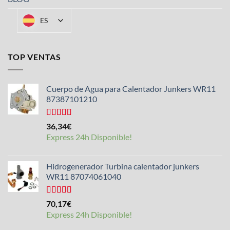
ES
TOP VENTAS
Cuerpo de Agua para Calentador Junkers WR11
87387101210
Valorado
36,34
€
con
4.50
Express 24h Disponible!
de 5
Hidrogenerador Turbina calentador junkers
WR11 87074061040
Valorado
70,17
€
con
5.00
de
Express 24h Disponible!
5