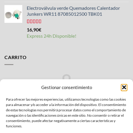
Electroválvula verde Quemadores Calentador
Junkers WR11 87085012500 TBK01
Valorado
16,90
€
con
4.25
Express 24h Disponible!
de 5
CARRITO
Gestionar consentimiento
Para ofrecer las mejores experiencias, utilizamos tecnologías como las cookies
No hay productos en el carrito.
para almacenar y/o acceder a la información del dispositivo. El consentimiento
de estas tecnologías nos permitirá procesar datos como el comportamiento de
VOLVER A LA TIENDA
navegación o las identificaciones únicas en este sitio. No consentir o retirar el
consentimiento, puede afectar negativamente a ciertas características y
funciones.