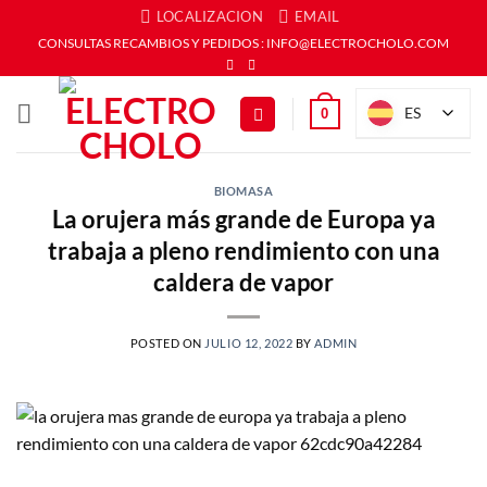
Saltar
LOCALIZACION
EMAIL
al
CONSULTAS RECAMBIOS Y PEDIDOS : INFO@ELECTROCHOLO.COM
contenido
ES
0
BIOMASA
La orujera más grande de Europa ya
trabaja a pleno rendimiento con una
caldera de vapor
POSTED ON
JULIO 12, 2022
BY
ADMIN