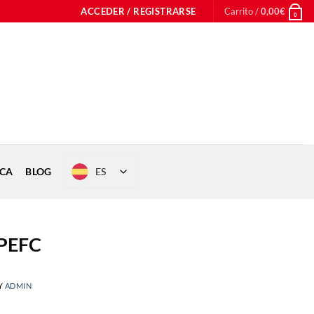
ACCEDER / REGISTRARSE
Carrito /
0,00
€
0
ES
ICA
BLOG
 PEFC
Y
ADMIN