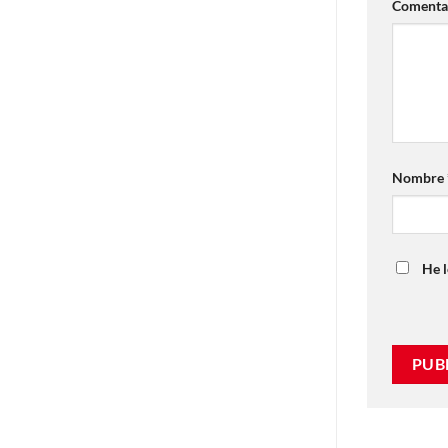
Comenta
Nombre
He l