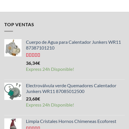
TOP VENTAS
Cuerpo de Agua para Calentador Junkers WR11
87387101210
Valorado
36,34
€
con
4.50
Express 24h Disponible!
de 5
Electroválvula verde Quemadores Calentador
Junkers WR11 87085012500
23,68
€
Express 24h Disponible!
Limpia Cristales Hornos Chimeneas Ecoforest