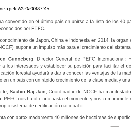
ha convertido en el último país en unirse a la lista de los 40 
reconocidos por PEFC.
econocimiento de Japón, China e Indonesia en 2014, la organi
NCCF), supone un impulso más para el crecimiento del sistema 
en Gunneberg
, Director General de PEFC Internacional:
r a los interesados ​​y establecer su posición para facilitar el d
ficación forestal ayudará a dar a conocer las ventajas de la m
e en un país con un rápido crecimiento de la clase media y u
arte,
Sachin Raj Jain,
Coordinador de NCCF ha manifestado s
e PEFC nos ha ofrecido hasta el momento y nos comprometemos 
ropio sistema de certificación nacional «.
nta con aproximadamente 40 millones de hectáreas de superficie 