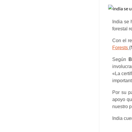
India se 
forestal 
Con el r
Forests
(
Según
B
involucra
«La certi
important
Por su p
apoyo qu
nuestro p
India cue