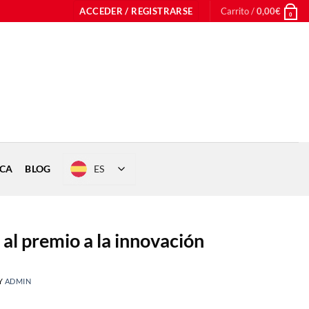
ACCEDER / REGISTRARSE
Carrito /
0,00
€
0
ES
ICA
BLOG
al premio a la innovación
Y
ADMIN