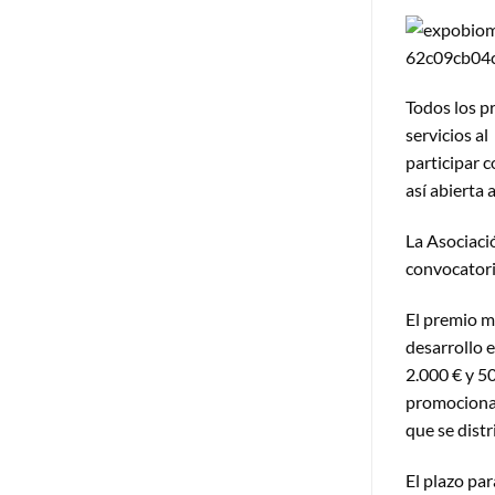
Todos los p
servicios a
participar 
así abierta 
La Asociaci
convocatori
El premio ma
desarrollo 
2.000 € y 5
promocionada
que se distr
El plazo pa