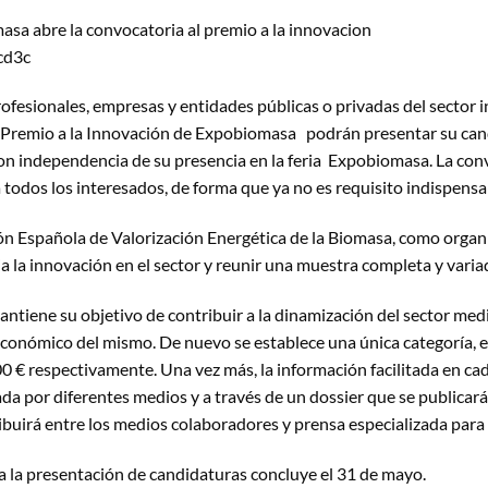
rofesionales, empresas y entidades públicas o privadas del sector 
l Premio a la Innovación de Expobiomasa podrán presentar su can
con independencia de su presencia en la feria Expobiomasa. La conv
a todos los interesados, de forma que ya no es requisito indispensa
ón Española de Valorización Energética de la Biomasa, como organ
a la innovación en el sector y reunir una muestra completa y vari
ntiene su objetivo de contribuir a la dinamización del sector medi
económico del mismo. De nuevo se establece una única categoría, e
00 € respectivamente. Una vez más, la información facilitada en ca
 por diferentes medios y a través de un dossier que se publicará e
ibuirá entre los medios colaboradores y prensa especializada para f
ra la presentación de candidaturas concluye el 31 de mayo.