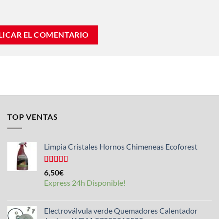
TOP VENTAS
Limpia Cristales Hornos Chimeneas Ecoforest
Valorado
6,50
€
con
4.33
Express 24h Disponible!
de 5
Electroválvula verde Quemadores Calentador