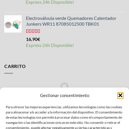
Express 24h Disponible!
de 5
Electroválvula verde Quemadores Calentador
Junkers WR11 87085012500 TBK01
Valorado
16,90
€
con
4.25
Express 24h Disponible!
de 5
CARRITO
Gestionar consentimiento
Para ofrecer las mejores experiencias, utilizamos tecnologías como las cookies
No hay productos en el carrito.
para almacenar y/o acceder a la información del dispositivo. El consentimiento
de estas tecnologías nos permitirá procesar datos como el comportamiento de
VOLVER A LA TIENDA
navegación o las identificaciones únicas en este sitio. No consentir o retirar el
consentimiento, puede afectar negativamente a ciertas características y