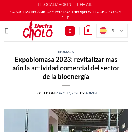
Saltar
LOCALIZACION
EMAIL
al
CONSULTAS RECAMBIOS Y PEDIDOS : INFO@ELECTROCHOLO.COM
contenido
ES
0
BIOMASA
Expobiomasa 2023: revitalizar más
aún la actividad comercial del sector
de la bioenergía
POSTED ON
MAYO 17, 2023
BY
ADMIN