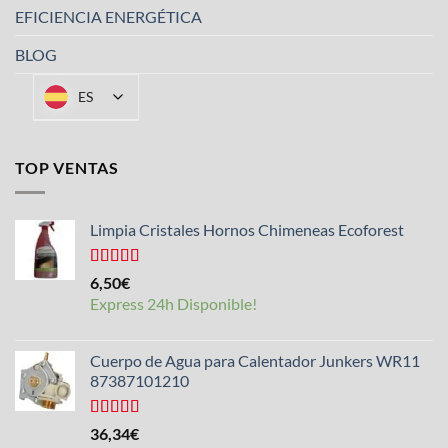
EFICIENCIA ENERGÉTICA
BLOG
ES
TOP VENTAS
Limpia Cristales Hornos Chimeneas Ecoforest
Valorado
6,50
€
con
4.33
Express 24h Disponible!
de 5
Cuerpo de Agua para Calentador Junkers WR11
87387101210
Valorado
36,34
€
con
4.50