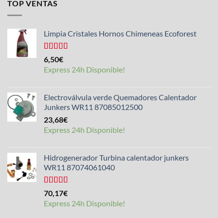
TOP VENTAS
Limpia Cristales Hornos Chimeneas Ecoforest
Valorado
6,50
€
con
4.33
Express 24h Disponible!
de 5
Electroválvula verde Quemadores Calentador
Junkers WR11 87085012500
23,68
€
Express 24h Disponible!
Hidrogenerador Turbina calentador junkers
WR11 87074061040
Valorado
70,17
€
con
5.00
de
Express 24h Disponible!
5