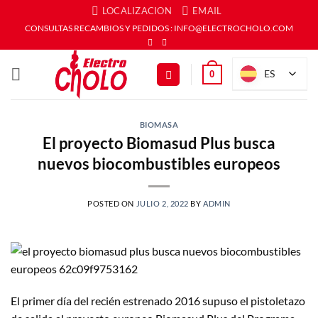
Saltar
LOCALIZACION
EMAIL
al
CONSULTAS RECAMBIOS Y PEDIDOS : INFO@ELECTROCHOLO.COM
contenido
ES
0
BIOMASA
El proyecto Biomasud Plus busca
nuevos biocombustibles europeos
POSTED ON
JULIO 2, 2022
BY
ADMIN
El primer día del recién estrenado 2016 supuso el pistoletazo