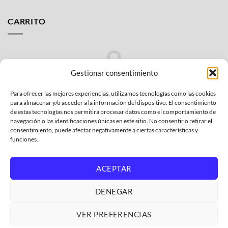
CARRITO
Gestionar consentimiento
Para ofrecer las mejores experiencias, utilizamos tecnologías como las cookies
No hay productos en el carrito.
para almacenar y/o acceder a la información del dispositivo. El consentimiento
de estas tecnologías nos permitirá procesar datos como el comportamiento de
VOLVER A LA TIENDA
navegación o las identificaciones únicas en este sitio. No consentir o retirar el
consentimiento, puede afectar negativamente a ciertas características y
funciones.
ACEPTAR
Bank
Credit
MasterCard
PayPal
Visa
DENEGAR
Transfer
Card
2
POLÍTICA DE PRIVACIDAD
CONDICIONES GENERALES
2
POLÍTICA AFILIADOS AMAZON
GARANTÍA Y DEVOLUCIONES
VER PREFERENCIAS
POLÍTICA DE COOKIES
GASTOS DE ENVÍO
QUIENES SOMOS
DONDE ENCONTRAR EL MODELO DE MI ELECTRODOMÉSTICO