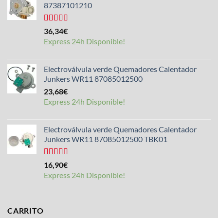
87387101210
Valorado
36,34
€
con
4.50
Express 24h Disponible!
de 5
Electroválvula verde Quemadores Calentador
Junkers WR11 87085012500
23,68
€
Express 24h Disponible!
Electroválvula verde Quemadores Calentador
Junkers WR11 87085012500 TBK01
Valorado
16,90
€
con
4.25
Express 24h Disponible!
de 5
CARRITO