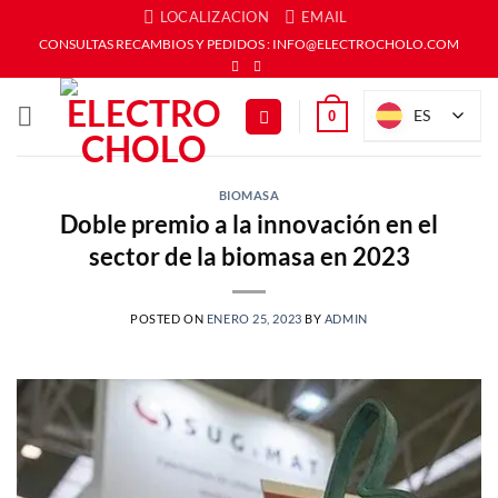
Saltar
LOCALIZACION
EMAIL
al
CONSULTAS RECAMBIOS Y PEDIDOS : INFO@ELECTROCHOLO.COM
contenido
ES
0
BIOMASA
Doble premio a la innovación en el
sector de la biomasa en 2023
POSTED ON
ENERO 25, 2023
BY
ADMIN