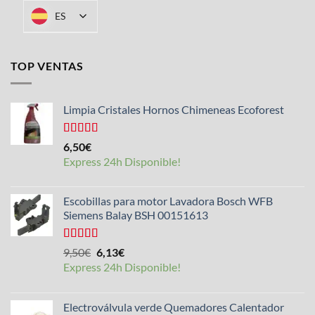
ES
TOP VENTAS
Limpia Cristales Hornos Chimeneas Ecoforest
Valorado
6,50
€
con
4.33
Express 24h Disponible!
de 5
Escobillas para motor Lavadora Bosch WFB
Siemens Balay BSH 00151613
Valorado
El
El
9,50
€
6,13
€
con
5.00
de
precio
precio
Express 24h Disponible!
5
original
actual
era:
es:
Electroválvula verde Quemadores Calentador
9,50€.
6,13€.