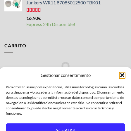
Junkers WR11 87085012500 TBK01
Valorado
16,90
€
con
4.25
Express 24h Disponible!
de 5
CARRITO
Gestionar consentimiento
Para ofrecer las mejores experiencias, utilizamos tecnologías como las cookies
No hay productos en el carrito.
para almacenar y/o acceder a la información del dispositivo. El consentimiento
de estas tecnologías nos permitirá procesar datos como el comportamiento de
VOLVER A LA TIENDA
navegación o las identificaciones únicas en este sitio. No consentir o retirar el
consentimiento, puede afectar negativamente a ciertas características y
funciones.
ACEPTAR