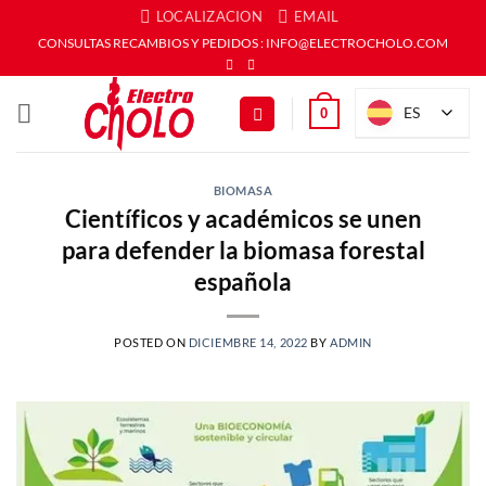
Saltar
LOCALIZACION
EMAIL
al
CONSULTAS RECAMBIOS Y PEDIDOS : INFO@ELECTROCHOLO.COM
contenido
ES
0
BIOMASA
Científicos y académicos se unen
para defender la biomasa forestal
española
POSTED ON
DICIEMBRE 14, 2022
BY
ADMIN