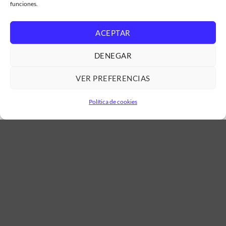
funciones.
59,00
€
17,20
€
Se envía en 3/5 Dias
Envio en 3/5 Dias
Referencia: 9791300
Referencia: 7430668
ACEPTAR
AÑADIR AL CARRITO
AÑADIR AL CARRITO
DENEGAR
VER PREFERENCIAS
Política de cookies
RECAMBIOS
RECAMBIOS
Tirador manilla blanco
Botellero inferior frigo
frigorífico congelador
Liebherr CN30 CT20 KTS17
Liebherr 9097210
KID2212 Ref_ 7424241