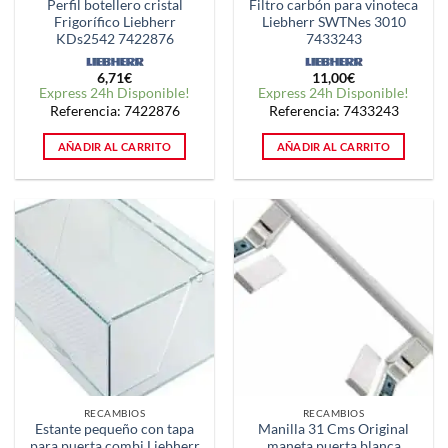
Perfil botellero cristal
Filtro carbón para vinoteca
Frigorífico Liebherr
Liebherr SWTNes 3010
KDs2542 7422876
7433243
6,71
€
11,00
€
Express 24h Disponible!
Express 24h Disponible!
Referencia: 7422876
Referencia: 7433243
AÑADIR AL CARRITO
AÑADIR AL CARRITO
RECAMBIOS
RECAMBIOS
Estante pequeño con tapa
Manilla 31 Cms Original
para puerta combi Liebherr
maneta puerta blanca