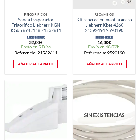
FRIGORIFICOS
RECAMBIOS
Sonda Evaporador
Kit reparación manilla acero
Frigorífico Liebherr KGN
Liebherr Kbes 4260
KGbn 6942118 21532611
21392494 9590190
32,00
€
16,30
€
Envío en 5 Días
Envío en 48/72h.
Referencia: 21532611
Referencia: 9590190
AÑADIR AL CARRITO
AÑADIR AL CARRITO
SIN EXISTENCIAS