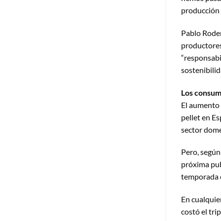
producción 
Pablo Roder
productores
“responsabi
sostenibilid
Los consumi
El aumento d
pellet en E
sector domé
Pero, según
próxima pub
temporada e
En cualquie
costó el tri