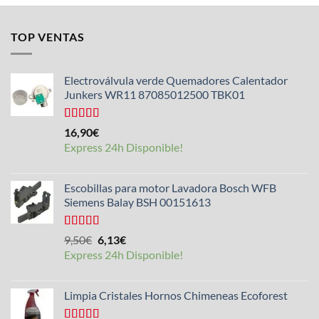
TOP VENTAS
Electroválvula verde Quemadores Calentador
Junkers WR11 87085012500 TBK01
Valorado
16,90
€
con
4.25
Express 24h Disponible!
de 5
Escobillas para motor Lavadora Bosch WFB
Siemens Balay BSH 00151613
Valorado
El
El
9,50
€
6,13
€
con
5.00
de
precio
precio
Express 24h Disponible!
5
original
actual
era:
es:
Limpia Cristales Hornos Chimeneas Ecoforest
9,50€.
6,13€.