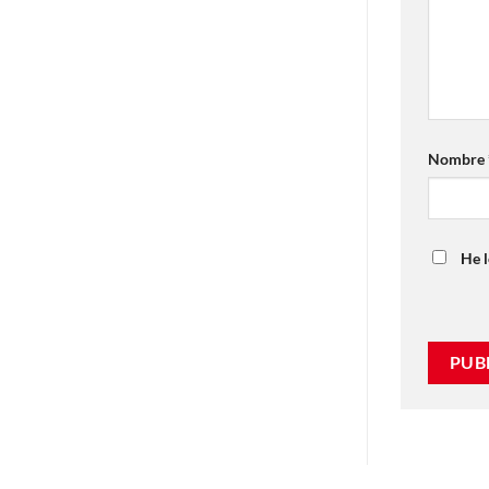
Nombre
He l