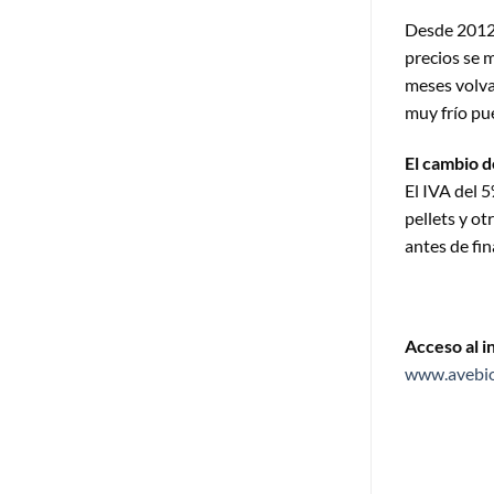
Desde 2012 
precios se 
meses volvam
muy frío pu
El cambio de
El IVA del 
pellets y ot
antes de fin
Acceso al i
www.avebio