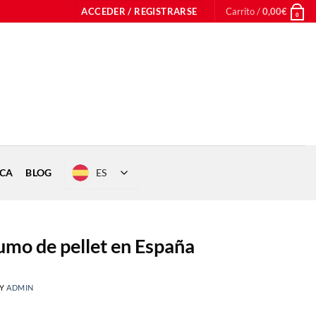
ACCEDER / REGISTRARSE
Carrito /
0,00
€
0
ES
ICA
BLOG
umo de pellet en España
BY
ADMIN