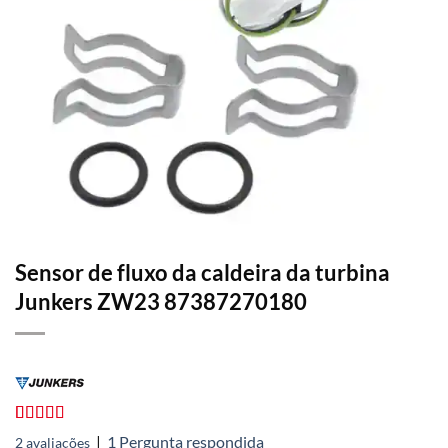
Sensor de fluxo da caldeira da turbina
Junkers ZW23 87387270180
Avaliado
2
|
1
Pergunta respondida
2
avaliações