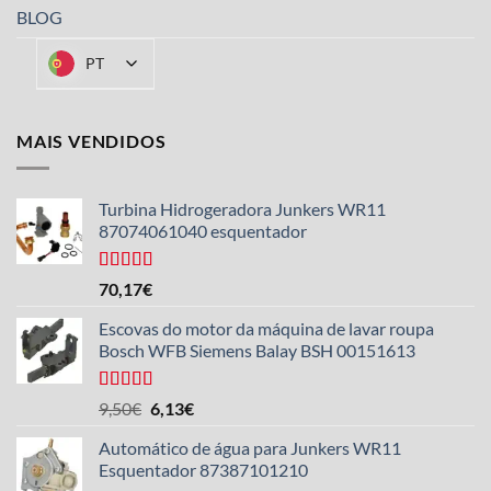
BLOG
PT
MAIS VENDIDOS
Turbina Hidrogeradora Junkers WR11
87074061040 esquentador
Avaliado
70,17
€
com 5,00
de
5
Escovas do motor da máquina de lavar roupa
Bosch WFB Siemens Balay BSH 00151613
Avaliado
O
O
9,50
€
6,13
€
com 5,00
de
preço
preço
5
Automático de água para Junkers WR11
original
atual
Esquentador 87387101210
era
é