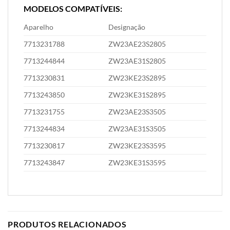
MODELOS COMPATÍVEIS:
Aparelho
Designação
7713231788
ZW23AE23S2805
7713244844
ZW23AE31S2805
7713230831
ZW23KE23S2895
7713243850
ZW23KE31S2895
7713231755
ZW23AE23S3505
7713244834
ZW23AE31S3505
7713230817
ZW23KE23S3595
7713243847
ZW23KE31S3595
PRODUTOS RELACIONADOS