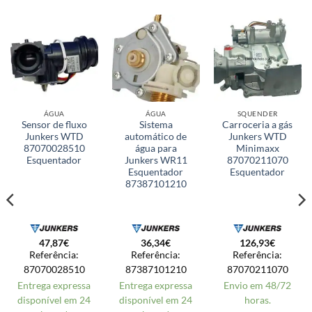
ÁGUA
ÁGUA
SQUENDER
Sensor de fluxo
Sistema
Carroceria a gás
Junkers WTD
automático de
Junkers WTD
87070028510
água para
Minimaxx
Esquentador
Junkers WR11
87070211070
Esquentador
Esquentador
87387101210
47,87
€
36,34
€
126,93
€
Referência:
Referência:
Referência:
87070028510
87387101210
87070211070
Entrega expressa
Entrega expressa
Envio em 48/72
disponível em 24
disponível em 24
horas.