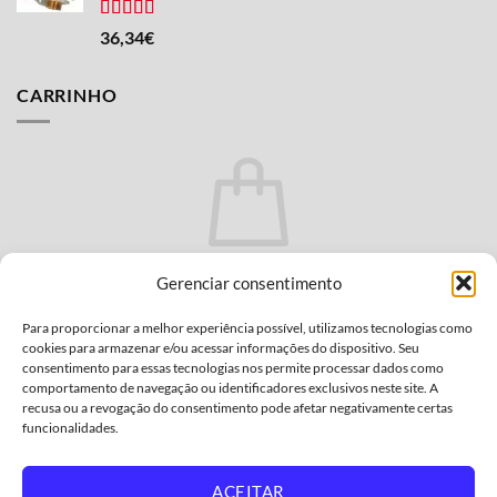
de
de
9,50
6,13
Avaliado
36,34
€
com 4,50
€.
€.
de 5
estrelas.
CARRINHO
Não há produtos no carrinho.
Gerenciar consentimento
VOLTAR À LOJA
Para proporcionar a melhor experiência possível, utilizamos tecnologias como
cookies para armazenar e/ou acessar informações do dispositivo. Seu
consentimento para essas tecnologias nos permite processar dados como
comportamento de navegação ou identificadores exclusivos neste site. A
recusa ou a revogação do consentimento pode afetar negativamente certas
funcionalidades.
Transferência
Cartão
MasterCard
PayPal
Visto
bancária
de
2
ACEITAR
POLÍTICA DE PRIVACIDADE
CONDIÇÕES GERAIS
Crédito