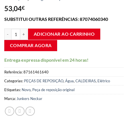
com 4,50
de 5
53,04
€
estrelas
com base
SUBSTITUI OUTRAS REFERÊNCIAS: 87074060340
em
avaliações
de clientes.
Sensor de fluxo da turbina da caldeira Junkers ZW23 87387270180 q
ADICIONAR AO CARRINHO
COMPRAR AGORA
Entrega expressa disponível em 24 horas!
Referência:
87161461640
Categorias:
PEÇAS DE REPOSIÇÃO
,
Água
,
CALDEIRAS
,
Elétrico
Etiquetas:
Novo
,
Peça de reposição original
Marca:
Junkers Neckar