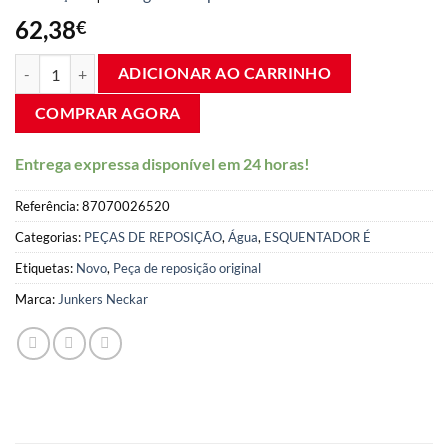
em 5,00
de
5 com base
62,38
€
em
avaliações
Esquentador Automático de água Junkers Neckar WR275, número de
de clientes.
ADICIONAR AO CARRINHO
COMPRAR AGORA
Entrega expressa disponível em 24 horas!
Referência:
87070026520
Categorias:
PEÇAS DE REPOSIÇÃO
,
Água
,
ESQUENTADOR É
Etiquetas:
Novo
,
Peça de reposição original
Marca:
Junkers Neckar