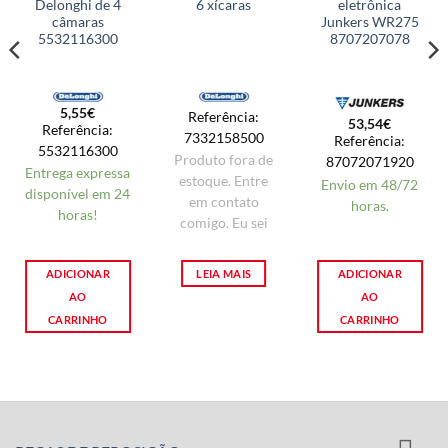
Delonghi de 4
6 xícaras
eletrônica
câmaras
Junkers WR275
5532116300
8707207078
5,55
€
Referência:
53,54
€
Referência:
7332158500
Referência:
5532116300
Produto fora de
87072071920
Entrega expressa
estoque. Entre
Envio em 48/72
disponível em 24
em contato
horas.
horas!
comigo. Eu sei
ADICIONAR
LEIA MAIS
ADICIONAR
AO
AO
CARRINHO
CARRINHO