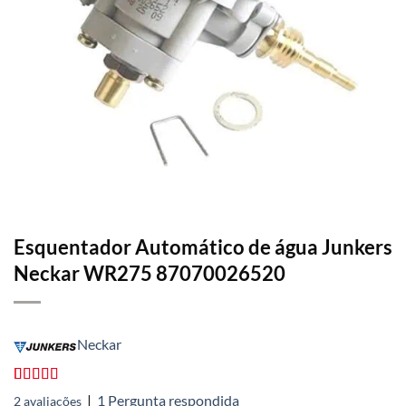
Esquentador Automático de água Junkers
Neckar WR275 87070026520
Neckar
Avaliado
2
|
1
Pergunta respondida
2
avaliações