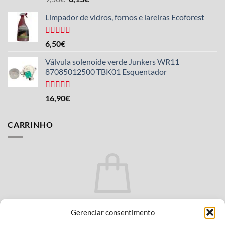
com 5,00
de
preço
preço
5
Limpador de vidros, fornos e lareiras Ecoforest
original
atual
era
é
de
de
Avaliado
6,50
€
com 4,33
9,50
6,13
de 5
Válvula solenoide verde Junkers WR11
€.
€.
estrelas.
87085012500 TBK01 Esquentador
Avaliado
16,90
€
com 4,25
de 5
estrelas.
CARRINHO
Não há produtos no carrinho.
Gerenciar consentimento
VOLTAR À LOJA