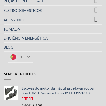
PEÇAS DE REPOSIÇÃO
ELETRODOMÉSTICOS
ACESSÓRIOS
TOMADA
EFICIÊNCIA ENERGÉTICA
BLOG
PT
MAIS VENDIDOS
Escovas do motor da máquina de lavar roupa
Bosch WFB Siemens Balay BSH 00151613
Avaliado
O
O
9,50
€
6,13
€