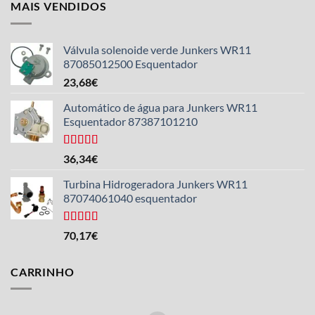
MAIS VENDIDOS
Válvula solenoide verde Junkers WR11
87085012500 Esquentador
23,68
€
Automático de água para Junkers WR11
Esquentador 87387101210
Avaliado
36,34
€
com 4,50
de 5
Turbina Hidrogeradora Junkers WR11
estrelas.
87074061040 esquentador
Avaliado
70,17
€
com 5,00
de
5
CARRINHO