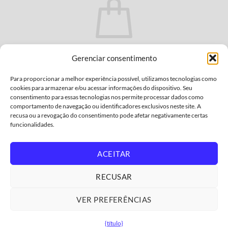
Não há produtos no carrinho.
Gerenciar consentimento
VOLTAR À LOJA
Para proporcionar a melhor experiência possível, utilizamos tecnologias como
cookies para armazenar e/ou acessar informações do dispositivo. Seu
consentimento para essas tecnologias nos permite processar dados como
comportamento de navegação ou identificadores exclusivos neste site. A
recusa ou a revogação do consentimento pode afetar negativamente certas
funcionalidades.
Transferência
Cartão
MasterCard
PayPal
Visto
bancária
de
2
POLÍTICA DE PRIVACIDADE
CONDIÇÕES GERAIS
Crédito
ACEITAR
POLÍTICA DE AFILIADOS DA AMAZON
GARANTIA E DEVOLUÇÕES
2
POLÍTICA DE COOKIES
CUSTOS DE ENVIO
QUEM SOMOS
ONDE POSSO ENCONTRAR O MODELO DO MEU
RECUSAR
ELETRODOMÉSTICO?
Direitos autorais 2026 ©
ElectroCholo
VER PREFERÊNCIAS
{título}