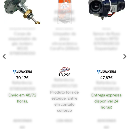
FORA DE
ESTOQUE
SQUENDER
BANCOS
ÁGUA
Corpo do divisor
Limpador de
Sensor de fluxo
de gás Junkers
placa
Junkers WTD
W135
vitrocerâmica
87070028510
87085040350
CeraFix (200ml)
Esquentador
13,29
€
70,17
€
47,87
€
Referência:
Referência:
Referência:
00109951720
87085040350
87070028510
Produto fora de
Envio em 48/72
Entrega expressa
estoque. Entre
horas.
disponível em 24
em contato
horas!
comigo. Eu sei
ADICIONAR
LEIA MAIS
ADICIONAR
AO
AO