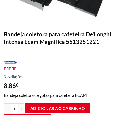
Bandeja coletora para cafeteira De'Longhi
Intensa Ecam Magnifica 5513251221
Avaliado
3
3
avaliações
em 5,00
de
5 com base
8,86
€
em
avaliações
Bandeja coletora de gotas para cafeteira ECAM
de clientes.
Bandeja de gotejamento para cafeteira De'Longhi Intensa Ecam Magni
ADICIONAR AO CARRINHO