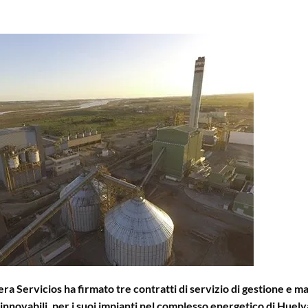
ra Servicios ha firmato tre contratti di servizio di gestione e 
rinnovabili, per i suoi impianti nel complesso energetico di Huelv