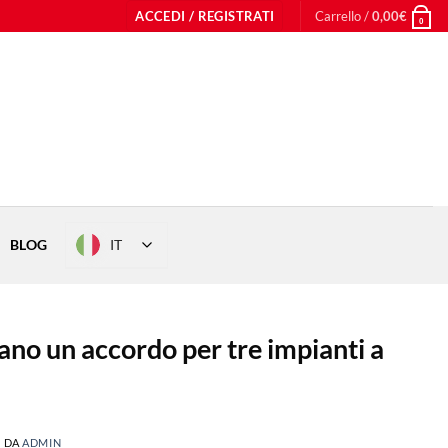
ACCEDI / REGISTRATI
Carrello /
0,00
€
0
IT
BLOG
no un accordo per tre impianti a
a
3
DA
ADMIN