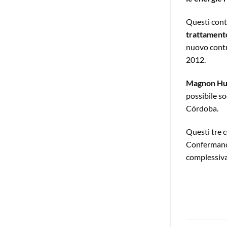
Questi cont
trattament
nuovo contr
2012.
Magnon Hue
possibile so
Córdoba.
Questi tre 
Confermano 
complessiva