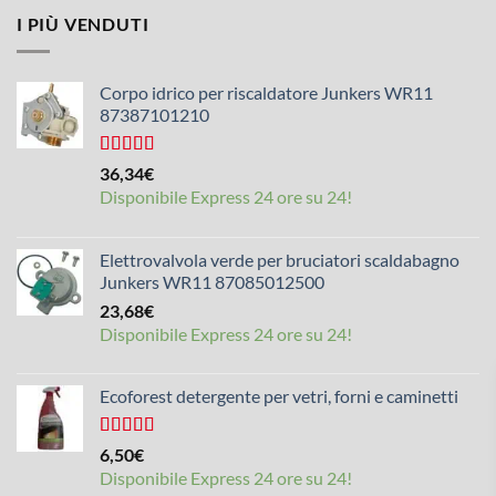
I PIÙ VENDUTI
Corpo idrico per riscaldatore Junkers WR11
87387101210
Valutato
36,34
€
4,50
su 5
Disponibile Express 24 ore su 24!
Elettrovalvola verde per bruciatori scaldabagno
Junkers WR11 87085012500
23,68
€
Disponibile Express 24 ore su 24!
Ecoforest detergente per vetri, forni e caminetti
Valutato
6,50
€
4,33
su 5
Disponibile Express 24 ore su 24!