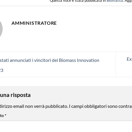
Questa voce è stata pubblicata in
Biomassa
. Agg
AMMINISTRATORE
Ex
tati annunciati i vincitori dei Biomass Innovation
23
 una risposta
ndirizzo email non verrà pubblicato.
I campi obbligatori sono contra
to
*