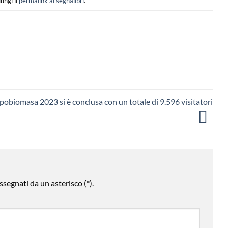
iungi il
permalink ai segnalibri
.
pobiomasa 2023 si è conclusa con un totale di 9.596 visitatori
ssegnati da un asterisco
(*).