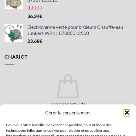
Note :
4,5
36,34
€
sur 5
Électrovanne verte pour brûleurs Chauffe-eau
Junkers WR11 87085012500
23,68
€
CHARIOT
Le panier est vide.
Gérer le consentement
RETOUR AU MAGASIN
Pour vous offrir la meilleure expérience possible, nous utilisons des
technologies telles que les cookies pour stocker et/ou accéder aux
informations de votre appareil. Votre consentement à ces technologies nous