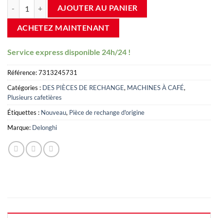
Panneau avant de cafetière De'Longhi White Dynamic Ecam 350 731
AJOUTER AU PANIER
ACHETEZ MAINTENANT
Service express disponible 24h/24 !
Référence:
7313245731
Catégories :
DES PIÈCES DE RECHANGE
,
MACHINES À CAFÉ
,
Plusieurs cafetières
Étiquettes :
Nouveau
,
Pièce de rechange d'origine
Marque:
Delonghi