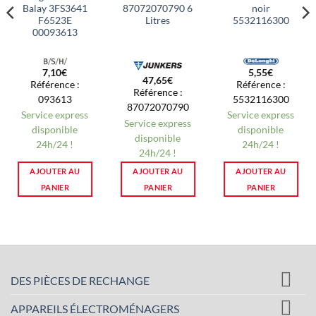
Balay 3FS3641
87072070790 6
noir
F6523E
Litres
5532116300
00093613
7,10
€
5,55
€
47,65
€
Référence :
Référence :
Référence :
093613
5532116300
87072070790
Service express
Service express
Service express
disponible
disponible
disponible
24h/24 !
24h/24 !
24h/24 !
AJOUTER AU
AJOUTER AU
AJOUTER AU
PANIER
PANIER
PANIER
DES PIÈCES DE RECHANGE
APPAREILS ÉLECTROMÉNAGERS