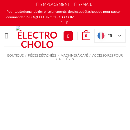
Passer
EMPLACEMENT
E-MAIL
au
Pour toute demande de renseignements, de pièces détachées ou pour passer
commande : INFO@ELECTROCHOLO.COM
contenu
FR
0
BOUTIQUE
/
PIÈCES DÉTACHÉES
/
MACHINES À CAFÉ
/
ACCESSOIRES POUR
CAFETIÈRES