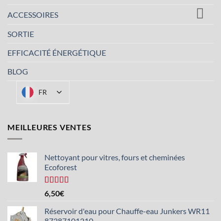
ACCESSOIRES
SORTIE
EFFICACITÉ ÉNERGÉTIQUE
BLOG
FR
MEILLEURES VENTES
Nettoyant pour vitres, fours et cheminées
Ecoforest
Note :
6,50
€
4,33
sur 5
Réservoir d'eau pour Chauffe-eau Junkers WR11
87387101210