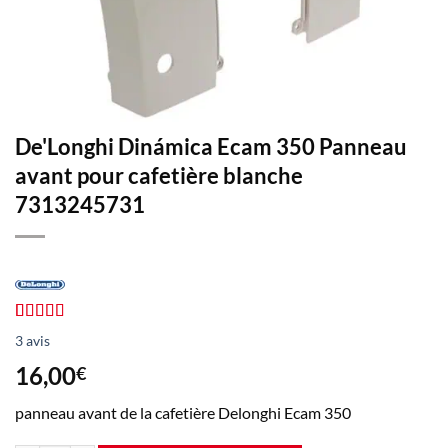
De'Longhi Dinámica Ecam 350 Panneau
avant pour cafetière blanche
7313245731
Note de
3
3
avis
4,00
sur 5
basée sur
16,00
€
avis
clients
panneau avant de la cafetière Delonghi Ecam 350