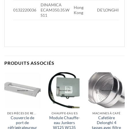
DINAMICA
Hong
0132220036
ECAM350.35.W
DE'LONGHI
Kong
S11
PRODUITS ASSOCIÉS
DES PIÈCES DE RECHANGE
CHAUFFE-EAU ES
MACHINES À CAFÉ
Couvercle de
Module Chauffe-
Cafetière
port de
eau Junkers
Delonghi 4
réfrigérateureur
W125 W135
tasses avec filtre