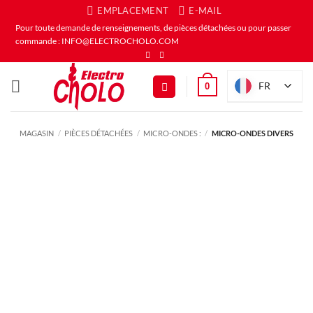
Passer
EMPLACEMENT
E-MAIL
au
Pour toute demande de renseignements, de pièces détachées ou pour passer
commande : INFO@ELECTROCHOLO.COM
contenu
FR
0
MAGASIN
/
PIÈCES DÉTACHÉES
/
MICRO-ONDES :
/
MICRO-ONDES DIVERS