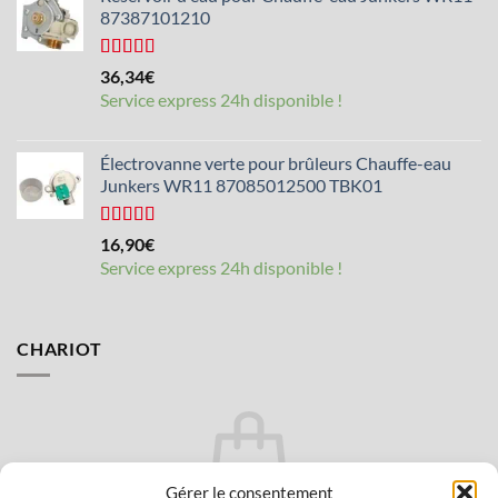
87387101210
Note :
4,5
36,34
€
sur 5
Service express 24h disponible !
Électrovanne verte pour brûleurs Chauffe-eau
Junkers WR11 87085012500 TBK01
Note :
16,90
€
4,25
sur 5
Service express 24h disponible !
CHARIOT
Gérer le consentement