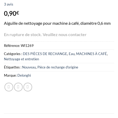
Note de
3
3
avis
4,67
sur 5
basée sur
0,90
€
avis clients
Aiguille de nettoyage pour machine à café, diamètre 0,6 mm
En rupture de stock. Veuillez nous contacter
Référence:
WI1269
Catégories :
DES PIÈCES DE RECHANGE
,
Eau
,
MACHINES À CAFÉ
,
Nettoyage et entretien
Étiquettes :
Nouveau
,
Pièce de rechange d'origine
Marque:
Delonghi