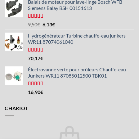
Balais de moteur pour lave-linge Bosch WFB
Siemens Balay BSH 00151613
Note :
5/5
Le
Le
9,50
€
6,13
€
prix
prix
Hydrogénérateur Turbine chauffe-eau junkers
initial
actuel
WR11 87074061040
était
est
de
de :
9,50
6,13 €.
Note :
5/5
70,17
€
€.
Électrovanne verte pour brûleurs Chauffe-eau
Junkers WR11 87085012500 TBK01
Note :
16,90
€
4,25
sur 5
CHARIOT