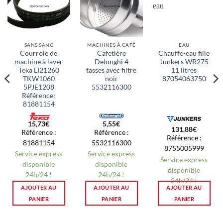
SANS SANG
MACHINES À CAFÉ
EAU
Courroie de
Cafetière
Chauffe-eau fille
machine à laver
Delonghi 4
Junkers WR275
Teka LI21260
tasses avec filtre
11 litres
TKW1060
noir
87054063750
5PJE1208
5532116300
Référence:
81881154
15,73
€
5,55
€
131,88
€
Référence :
Référence :
Référence :
81881154
5532116300
8755005999
Service express
Service express
Service express
disponible
disponible
disponible
24h/24 !
24h/24 !
24h/24 !
AJOUTER AU
AJOUTER AU
AJOUTER AU
PANIER
PANIER
PANIER